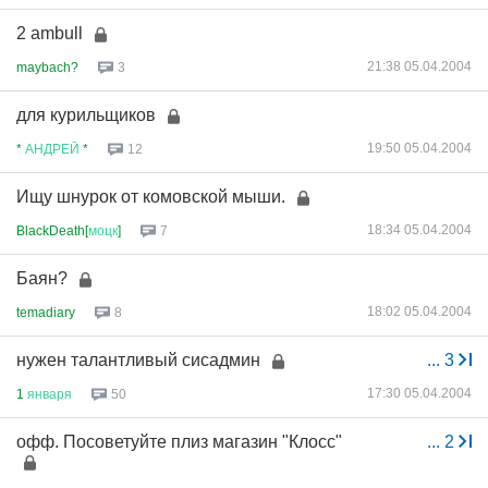
2 ambull
21:38 05.04.2004
maybach?
3
для курильщиков
19:50 05.04.2004
*
АНДРЕЙ
*
12
Ищу шнурок от комовской мыши.
18:34 05.04.2004
BlackDeath[
моцк
]
7
Баян?
18:02 05.04.2004
temadiary
8
нужен талантливый сисадмин
...
3
17:30 05.04.2004
1
января
50
офф. Посоветуйте плиз магазин "Клосс"
...
2