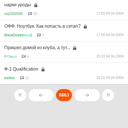
нарки уроды
17:02 04.04.2004
icq1532545
15
ОФФ. Ноутбук. Как попасть в сетап?
17:00 04.04.2004
BlackDeath[
моцк
]
7
Пришел домой из клуба, а тут...
15:33 04.04.2004
!
РОмыч
4
Ф-1 Qualification
14:21 04.04.2004
barkos
11
8863