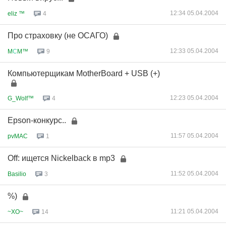
12:34 05.04.2004
eliz ™
4
Про страховку (не ОСАГО)
12:33 05.04.2004
M
С
M™
9
Компьютерщикам MotherBoard + USB (+)
12:23 05.04.2004
G_Wolf™
4
Epson-конкурс..
11:57 05.04.2004
pvMAC
1
Off: ищется Nickelback в mp3
11:52 05.04.2004
Basilio
3
%)
11:21 05.04.2004
~XO~
14