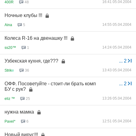
16:41 05.04.2004
400R
48
Ночные клубы !!!
14:55 05.04.2004
Aina
5
Колеса R-16 на двенашку !!!
14:24 05.04.2004
ss20™
1
Узбекская кухня, где???
...
2
13:43 05.04.2004
Strik
е
36
ОФФ. Посоветуйте - стоит-ли брать комп
...
2
БУ с рук?
13:26 05.04.2004
eliz ™
25
нужна мамка
12:51 05.04.2004
Pavel*
6
Новый вирус!!!