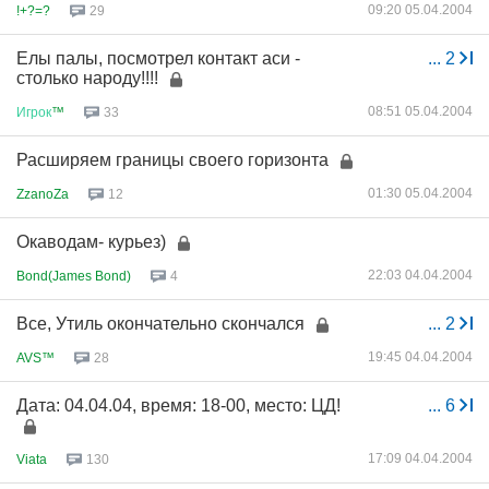
09:20 05.04.2004
!+?=?
29
Елы палы, посмотрел контакт аси -
...
2
столько народу!!!!
08:51 05.04.2004
Игрок
™
33
Расширяем границы своего горизонта
01:30 05.04.2004
ZzanoZa
12
Окаводам- курьез)
22:03 04.04.2004
Bond(James Bond)
4
Все, Утиль окончательно скончался
...
2
19:45 04.04.2004
AVS™
28
Дата: 04.04.04, время: 18-00, место: ЦД!
...
6
17:09 04.04.2004
Viata
130