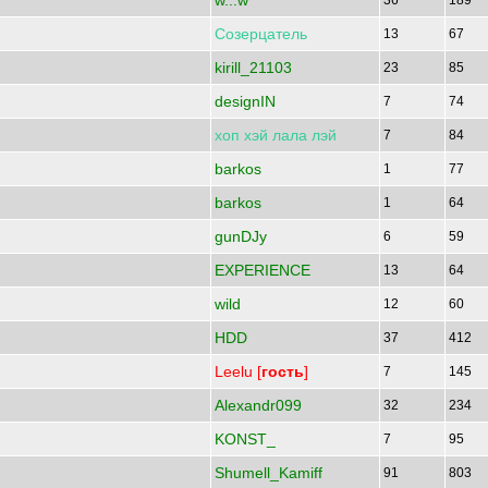
w...w
36
189
Созерцатель
13
67
kirill_21103
23
85
designIN
7
74
хоп
хэй
лала
лэй
7
84
barkos
1
77
barkos
1
64
gunDJy
6
59
EXPERIENCE
13
64
wild
12
60
HDD
37
412
Leelu [
гость
]
7
145
Alexandr099
32
234
KONST_
7
95
Shumell_Kamiff
91
803