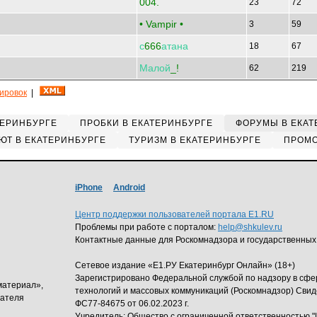
004.
23
72
• Vampir •
3
59
с
666
атана
18
67
Малой
_!
62
219
кировок
|
ТЕРИНБУРГЕ
ПРОБКИ В ЕКАТЕРИНБУРГЕ
ФОРУМЫ В ЕКАТ
ЮТ В ЕКАТЕРИНБУРГЕ
ТУРИЗМ В ЕКАТЕРИНБУРГЕ
ПРОМО
iPhone
Android
Центр поддержки пользователей портала E1.RU
Проблемы при работе с порталом:
help@shkulev.ru
Контактные данные для Роскомнадзора и государственных
Сетевое издание «Е1.РУ Екатеринбург Онлайн» (18+)
Зарегистрировано Федеральной службой по надзору в сф
материал»,
технологий и массовых коммуникаций (Роскомнадзор) Свид
дателя
ФС77-84675 от 06.02.2023 г.
Учредитель: Общество с ограниченной ответственность