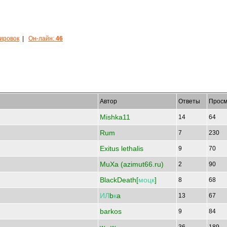
кировок
|
Он-лайн:
46
Автор
Ответы
Просм
Mishka11
14
64
Rum
7
230
Exitus lethalis
9
70
MuXa (azimut66.ru)
2
90
BlackDeath[
моцк
]
8
68
ИЛ
b
к
a
13
67
barkos
9
84