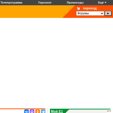
Телепрограмма
Гороскоп
Промокоды
Ещё
переход:
Мой E1