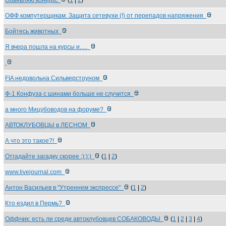
Обьявляю конкурс
(
1
|
2
)
ОФФ компутерщикам. Защита сетевухи (!) от перепадов напряжения
Бойтесь животных
Я вчера пошла на курсы и.....
FIA недовольна Сильверстоуном
Ф-1 Конфуза с шинами больше не случится
а много Мицубоводов на форуме?
АВТОКЛУБОВЦЫ в ЛЕСНОМ
А что это такое?!
Отгадайте загадку скорее :):):)
(
1
|
2
)
www.livejournal.com
Антон Васильев в "Утреннем экспрессе"
(
1
|
2
)
Кто ездил в Пермь?
Оффчик: есть ли среди автоклубовцев СОБАКОВОДЫ
(
1
|
2
|
3
|
4
)