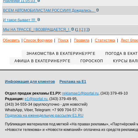
Наклейки 11.05.03
ВСЕМ АВТОМОБИЛИСТАМ РОССИИ!!! Дождались...
И такое бывает !!!!
МЫ НА ТРАССЕ_! ВОЗВРАЩАЕТСЯ_!
(
1
|
2
|
3
)
Обновить
|
Список Форумов
|
Поиск
|
Правила
|
Статистика
|
Лист бло
ЗНАКОМСТВА В ЕКАТЕРИНБУРГЕ
ПОГОДА В ЕКА
АФИША В ЕКАТЕРИНБУРГЕ
ГОРОСКОП
КУРСЫ ВАЛ
Информация для клиентов
Реклама на Е1
Отдел продаж рекламы Е1.РУ:
reklamae1@iportal.ru
, (343) 379-49-10
Редакция:
e1@iportal.ru
, (343) 379-49-95,
(343) 34-555-34 (круглосуточно - для новостей)
WhatsApp, Viber, Telegram: +7 909 704-57-70
Подписка на еженедельную рассылку E1.RU
Публикация материалов под меткой «На правах рекламы», «Партнёрский 
«Новости телекома» и «Новости компаний» оплачена из средств рекламо