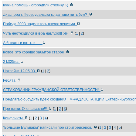
нужна помощь - огородили стоянку :-(
Диаспора г. Первоуральска когда пиво пить бум?
Победа 2003 поделитесь впечатлениями
Чуть неотездился вчера наглухо!!! :-(((
(
1
|
2
)
А бывает и вот так......
новое, это хорошо забытое старое
2 k325на
Наклейки 12.05.03
(
1
|
2
)
Ребята
СТРАХОВАНИИ ГРАЖДАНСКОЙ ОТВЕТСТВЕННОСТИ!
Предлагаю обсудить идею создания FM-РАДИОСТАНЦИИ Екатеринбургско
Про гонки. Очень важно!!!
(
1
|
2
|
3
)
Конфликты
(
1
|
2
|
3
|
4
)
"Большие Бульвары" написали про стритрейсеров.
(
1
|
2
|
3
|
4
|
5
)