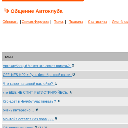
Общение Автоклуба
Обновить
|
Список Форумов
|
Поиск
|
Правила
|
Статистика
|
Лист бло
Темы
Автоклубовцы! Может кто сожет помочь?
OFF: NFS HP2 + Руль без обратной связи
Что такое на вашей наклейке?
кто ЕЩЕ НЕ СПИТ. РЕГИСТРИРУЙЕСЬ.
Кто едет в Челябу участвовать ?
очень интересно....
Монтойя остался без прав:):):)