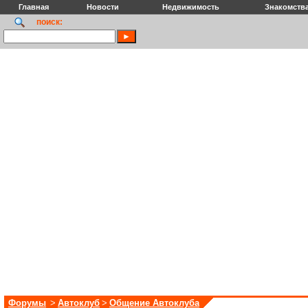
Главная
Новости
Недвижимость
Знакомств
поиск:
Форумы
>
Автоклуб
>
Общение Автоклуба