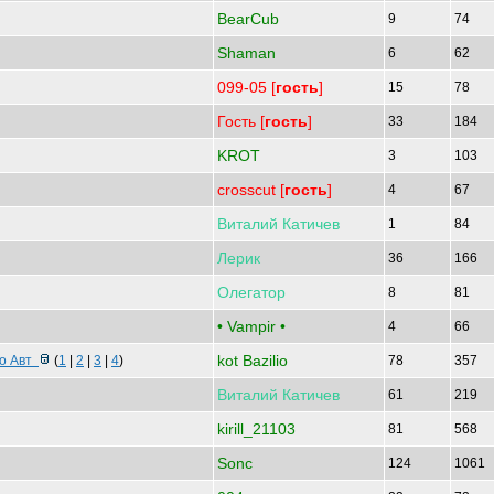
BearCub
9
74
Shaman
6
62
099-05 [
гость
]
15
78
Гость [
гость
]
33
184
KROT
3
103
crosscut [
гость
]
4
67
Виталий
Катичев
1
84
Лерик
36
166
Олегатор
8
81
• Vampir •
4
66
kot Bazilio
го Авт
(
1
|
2
|
3
|
4
)
78
357
Виталий
Катичев
61
219
kirill_21103
81
568
Sonc
124
1061