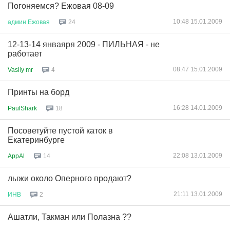
Погоняемся? Ежовая 08-09
10:48 15.01.2009
админ
Ежовая
24
12-13-14 янваяря 2009 - ПИЛЬНАЯ - не
работает
08:47 15.01.2009
Vasily mr
4
Принты на борд
16:28 14.01.2009
PaulShark
18
Посоветуйте пустой каток в
Екатеринбурге
22:08 13.01.2009
AppAl
14
лыжи около Оперного продают?
21:11 13.01.2009
ИНВ
2
Ашатли, Такман или Полазна ??