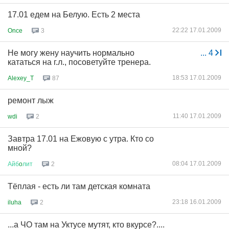
17.01 едем на Белую. Есть 2 места
22:22 17.01.2009
Once
3
Не могу жену научить нормально
...
4
кататься на г.л., посоветуйте тренера.
18:53 17.01.2009
Alexey_T
87
ремонт лыж
11:40 17.01.2009
wdi
2
Завтра 17.01 на Ежовую с утра. Кто со
мной?
08:04 17.01.2009
Айб
o
лит
2
Тёплая - есть ли там детская комната
23:18 16.01.2009
iluha
2
...а ЧО там на Уктусе мутят, кто вкурсе?....