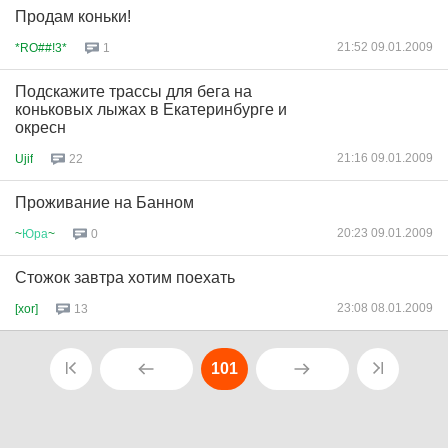
Продам коньки!
21:52 09.01.2009
*RO##!3*
1
Подскажите трассы для бега на
коньковых лыжах в Екатеринбурге и
окресн
21:16 09.01.2009
Ujif
22
Проживание на Банном
20:23 09.01.2009
~
Юра
~
0
Стожок завтра хотим поехать
23:08 08.01.2009
[xor]
13
101