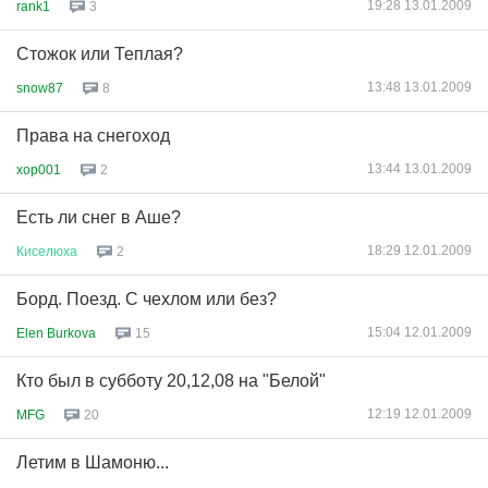
19:28 13.01.2009
rank1
3
Стожок или Теплая?
13:48 13.01.2009
snow87
8
Права на снегоход
13:44 13.01.2009
xop001
2
Есть ли снег в Аше?
18:29 12.01.2009
Киселюха
2
Борд. Поезд. С чехлом или без?
15:04 12.01.2009
Elen Burkova
15
Кто был в субботу 20,12,08 на "Белой"
12:19 12.01.2009
MFG
20
Летим в Шамоню...