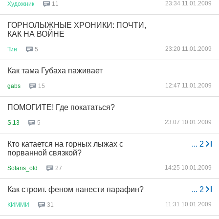
23:34 11.01.2009
Художник
11
ГОРНОЛЫЖНЫЕ ХРОНИКИ: ПОЧТИ,
КАК НА ВОЙНЕ
23:20 11.01.2009
Тин
5
Как тама Губаха паживает
12:47 11.01.2009
gabs
15
ПОМОГИТЕ! Где покататься?
23:07 10.01.2009
S.13
5
Кто катается на горных лыжах с
...
2
порванной связкой?
14:25 10.01.2009
Solaris_old
27
Как строит. феном нанести парафин?
...
2
11:31 10.01.2009
КИММИ
31