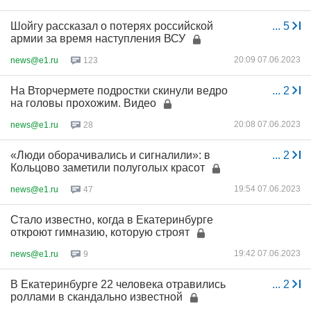
Шойгу рассказал о потерях российской
...
5
армии за время наступления ВСУ
20:09 07.06.2023
news@e1.ru
123
На Вторчермете подростки скинули ведро
...
2
на головы прохожим. Видео
20:08 07.06.2023
news@e1.ru
28
«Люди оборачивались и сигналили»: в
...
2
Кольцово заметили полуголых красот
19:54 07.06.2023
news@e1.ru
47
Стало известно, когда в Екатеринбурге
откроют гимназию, которую строят
19:42 07.06.2023
news@e1.ru
9
В Екатеринбурге 22 человека отравились
...
2
роллами в скандально известной