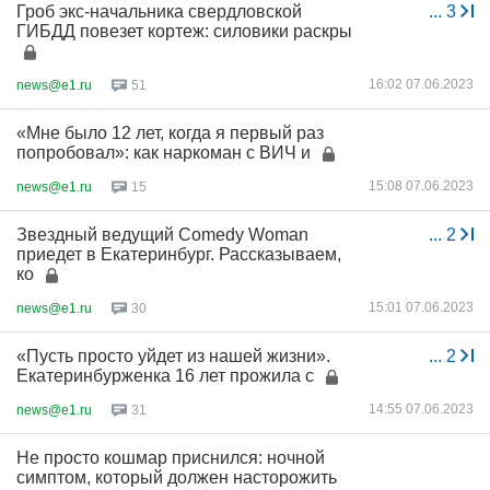
Гроб экс-начальника свердловской
...
3
ГИБДД повезет кортеж: силовики раскры
16:02 07.06.2023
news@e1.ru
51
«Мне было 12 лет, когда я первый раз
попробовал»: как наркоман с ВИЧ и
15:08 07.06.2023
news@e1.ru
15
Звездный ведущий Comedy Woman
...
2
приедет в Екатеринбург. Рассказываем,
ко
15:01 07.06.2023
news@e1.ru
30
«Пусть просто уйдет из нашей жизни».
...
2
Екатеринбурженка 16 лет прожила с
14:55 07.06.2023
news@e1.ru
31
Не просто кошмар приснился: ночной
симптом, который должен насторожить