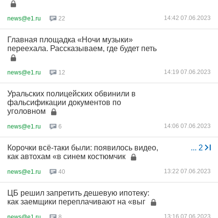
14:42 07.06.2023
news@e1.ru
22
Главная площадка «Ночи музыки»
переехала. Рассказываем, где будет петь
14:19 07.06.2023
news@e1.ru
12
Уральских полицейских обвинили в
фальсификации документов по
уголовном
14:06 07.06.2023
news@e1.ru
6
Корочки всё-таки были: появилось видео,
...
2
как автохам «в синем костюмчик
13:22 07.06.2023
news@e1.ru
40
ЦБ решил запретить дешевую ипотеку:
как заемщики переплачивают на «выг
13:16 07.06.2023
news@e1.ru
8