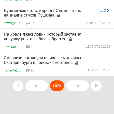
Буря мглою что там кроет? Сложный тест
...
2
на знание стихов Пушкина
13:04 07.06.2023
news@e1.ru
27
На Урале лжесиловик, который заставил
девушку резать себя и забрал ее
11:32 07.06.2023
news@e1.ru
9
Силовики нагрянули в пивные магазины
Екатеринбурга в поисках смертонос
11:14 07.06.2023
news@e1.ru
21
1575