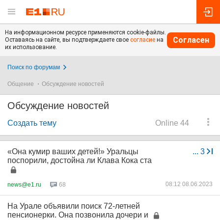
На информационном ресурсе применяются cookie-файлы.
Согласен
Оставаясь на сайте, вы подтверждаете свое
согласие
на
их использование.
Поиск по форумам
Общение
Обсуждение новостей
Обсуждение новостей
Создать тему
Online 44
«Она кумир ваших детей!» Уральцы
...
3
поспорили, достойна ли Клава Кока ста
08:12 08.06.2023
news@e1.ru
68
На Урале объявили поиск 72-летней
пенсионерки. Она позвонила дочери и