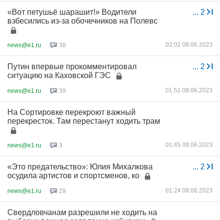
«Вот петушьё шарашит!» Водители
...
2
взбесились из-за обочечников на Полевс
02:02 08.06.2023
news@e1.ru
38
Путин впервые прокомментировал
...
2
ситуацию на Каховской ГЭС
01:51 08.06.2023
news@e1.ru
39
На Сортировке перекроют важный
перекресток. Там перестанут ходить трам
01:45 08.06.2023
news@e1.ru
3
«Это предательство»: Юлия Михалкова
...
2
осудила артистов и спортсменов, ко
01:24 08.06.2023
news@e1.ru
29
Свердловчанам разрешили не ходить на