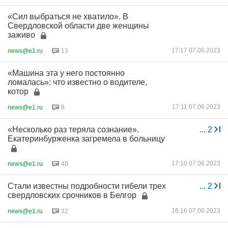
«Сил выбраться не хватило». В
Свердловской области две женщины
заживо
17:17 07.06.2023
news@e1.ru
13
«Машина эта у него постоянно
ломалась»: что известно о водителе,
котор
17:11 07.06.2023
news@e1.ru
8
«Несколько раз теряла сознание».
...
2
Екатеринбурженка загремела в больницу
17:10 07.06.2023
news@e1.ru
40
Стали известны подробности гибели трех
...
2
свердловских срочников в Белгор
16:16 07.06.2023
news@e1.ru
32