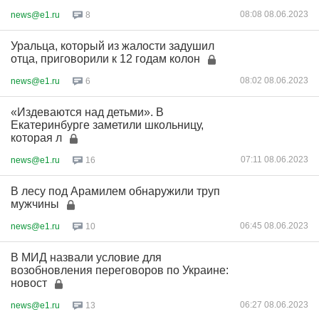
08:08 08.06.2023
news@e1.ru
8
Уральца, который из жалости задушил
отца, приговорили к 12 годам колон
08:02 08.06.2023
news@e1.ru
6
«Издеваются над детьми». В
Екатеринбурге заметили школьницу,
которая л
07:11 08.06.2023
news@e1.ru
16
В лесу под Арамилем обнаружили труп
мужчины
06:45 08.06.2023
news@e1.ru
10
В МИД назвали условие для
возобновления переговоров по Украине:
новост
06:27 08.06.2023
news@e1.ru
13