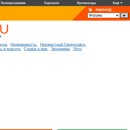
Телепрограмма
Гороскоп
Промокоды
Ещё
переход:
аука
Недвижимость
Неизвестный Свердловск
,
,
,
ь и красота
Страна и мир
Экономика
Лето
,
,
,