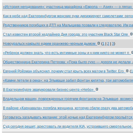
«История негодования»: участница марафона «Европа — Азия» — о ляпах
Как в небе над Екатеринбургом женские руки дирижируют самолетами: реп
Родственников погибших в ДТП на Малышева позвали к следователю. Им 
Стал известен второй хедлайнер Дня города: это участник Black Star Оле
Новоуральск накрыло едким оранжево-черным дымом
(
1
|
2
|
3
)
«Ребенок должен знать, что есть интимные зоны и к ним никто не может п
Общественница Екатерина Петрова: «Пока было сухо — дороги не делали,
Евгений Ройзман объяснил, почему стал крыть всех матом в Twitter. Его
(
1
«Камни летели в окна»: на Эльмаше забил фонтан кипятка, три автомобил
В Екатеринбурге эвакуировали бизнес-центр «Небо»
Владельцам машин, поврежденных горячим фонтаном на Эльмаше, возме
В районе «Карнавала» погибла женщина, которую сбили сразу два автомо
Готовьтесь загадывать желание: этой ночью над Екатеринбургом прольётс
Суд сегодня решит, арестовать ли водителя KIA, устроившего смертельно