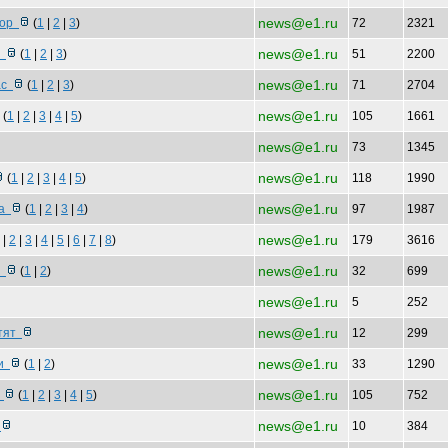
news@e1.ru
 ор
(
1
|
2
|
3
)
72
2321
news@e1.ru
о
(
1
|
2
|
3
)
51
2200
news@e1.ru
рас
(
1
|
2
|
3
)
71
2704
news@e1.ru
(
1
|
2
|
3
|
4
|
5
)
105
1661
news@e1.ru
73
1345
news@e1.ru
(
1
|
2
|
3
|
4
|
5
)
118
1990
news@e1.ru
 а
(
1
|
2
|
3
|
4
)
97
1987
news@e1.ru
|
2
|
3
|
4
|
5
|
6
|
7
|
8
)
179
3616
news@e1.ru
я
(
1
|
2
)
32
699
news@e1.ru
5
252
news@e1.ru
стят
12
299
news@e1.ru
би
(
1
|
2
)
33
1290
news@e1.ru
я
(
1
|
2
|
3
|
4
|
5
)
105
752
news@e1.ru
е
10
384