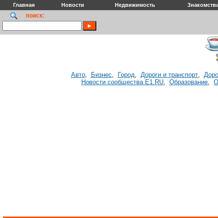
Главная
Новости
Недвижимость
Знакомств
поиск:
Авто
Бизнес
Город
Дороги и транспорт
Доро
,
,
,
,
Новости сообщества E1.RU
Образование
О
,
,