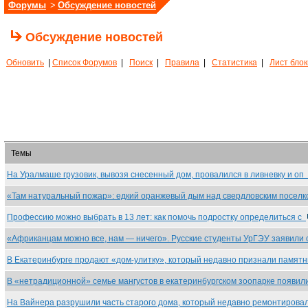
Форумы
>
Обсуждение новостей
Обсуждение новостей
Обновить
|
Список Форумов
|
Поиск
|
Правила
|
Статистика
|
Лист бло
Темы
На Уралмаше грузовик, вывозя снесенный дом, провалился в ливневку и оп
«Там натуральный пожар»: едкий оранжевый дым над свердловским посел
Профессию можно выбрать в 13 лет: как помочь подростку определиться с
«Африканцам можно все, нам — ничего». Русские студенты УрГЭУ заявили
В Екатеринбурге продают «дом-улитку», который недавно признали памят
В «нетрадиционной» семье мангустов в екатеринбургском зоопарке появи
На Вайнера разрушили часть старого дома, который недавно ремонтиров