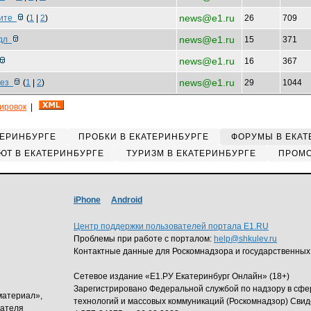
news@e1.ru
рите
(
1
|
2
)
26
709
news@e1.ru
 дл
15
371
news@e1.ru
16
367
news@e1.ru
вез
(
1
|
2
)
29
1044
кировок
|
ТЕРИНБУРГЕ
ПРОБКИ В ЕКАТЕРИНБУРГЕ
ФОРУМЫ В ЕКАТ
ЮТ В ЕКАТЕРИНБУРГЕ
ТУРИЗМ В ЕКАТЕРИНБУРГЕ
ПРОМО
iPhone
Android
Центр поддержки пользователей портала E1.RU
Проблемы при работе с порталом:
help@shkulev.ru
Контактные данные для Роскомнадзора и государственных
Сетевое издание «Е1.РУ Екатеринбург Онлайн» (18+)
Зарегистрировано Федеральной службой по надзору в сф
материал»,
технологий и массовых коммуникаций (Роскомнадзор) Свид
дателя