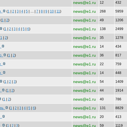
news@e1.ru
12
432
news@e1.ru
хо
(
1
|
2
|
3
|
4
|
5
| .... |
7
|
8
|
9
|
10
|
11
)
268
5959
news@e1.ru
(
1
|
2
)
49
1206
news@e1.ru
(
1
|
2
|
3
|
4
|
5
|
6
)
138
2499
news@e1.ru
(
1
|
2
)
35
1278
news@e1.ru
а
14
434
news@e1.ru
мо
(
1
|
2
)
36
817
news@e1.ru
уе
22
759
news@e1.ru
ло
14
448
news@e1.ru
(
1
|
2
|
3
)
54
1409
news@e1.ru
о
(
1
|
2
)
44
1914
news@e1.ru
(
1
|
2
)
40
786
news@e1.ru
ерь
(
1
|
2
|
3
|
4
|
5
|
6
)
131
8829
news@e1.ru
ви
20
413
news@e1.ru
ос
(
1
|
2
|
3
)
59
1119