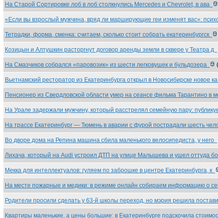
На Старой Сортировке лоб в лоб столкнулись Mercedes и Chevrolet, в ава
«Если вы взрослый мужчина, вряд ли марширующие геи изменят вас»: пси
Тетрадки, форма, сменка: считаем, сколько стоит собрать екатеринбургск
Козицын и Алтушкин расторгнут договор аренды земли в сквере у Театра д
На Смазчиков собрался «паровозик» из шести легковушек и бульдозера
Вьетнамский ресторатор из Екатеринбурга открыл в Новосибирске новое к
Пенсионер из Свердловской области умер на сеансе фильма Тарантино в 
На Урале задержали мужчину, который расстрелял семейную пару: публик
На трассе Екатеринбург — Тюмень в аварии с фурой пострадали шесть че
Во дворе дома на Репина машина сбила маленького велосипедиста, у него
Лихача, который на Audi устроил ДТП на улице Малышева и ушел оттуда б
Мекка для интеллектуалов: гуляем по заброшке в центре Екатеринбурга, к
На месте пожарные и медики: в режиме онлайн собираем информацию о с
Родители просили сделать у 63-й школы переход, но мэрия решила поста
Квартиры маленькие, а цены большие: в Екатеринбурге подскочила стоим