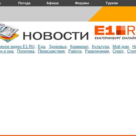
а
Погода
Афиша
Форумы
Туризм
жное видео E1.RU
Еда
Здоровье
Криминал
Культура
Мой дом
Н
,
,
,
,
,
,
н и она
Политика
Происшествия
Работа
Развлечения
Спорт
Стил
,
,
,
,
,
,