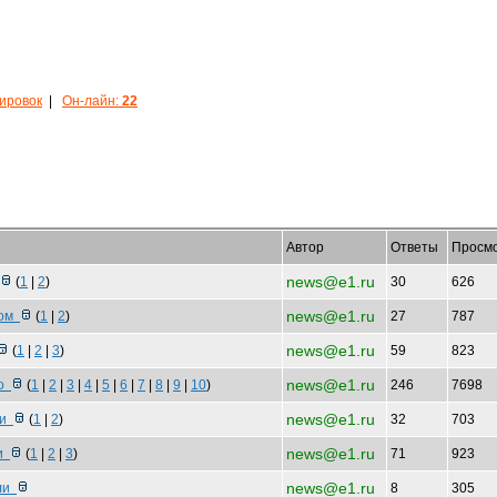
кировок
|
Он-лайн:
22
Автор
Ответы
Просм
news@e1.ru
(
1
|
2
)
30
626
news@e1.ru
ком
(
1
|
2
)
27
787
news@e1.ru
(
1
|
2
|
3
)
59
823
news@e1.ru
 о
(
1
|
2
|
3
|
4
|
5
|
6
|
7
|
8
|
9
|
10
)
246
7698
news@e1.ru
ни
(
1
|
2
)
32
703
news@e1.ru
ли
(
1
|
2
|
3
)
71
923
news@e1.ru
али
8
305