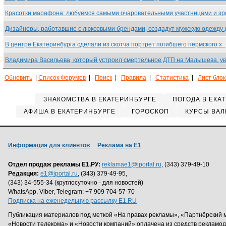
Красотки марафона: любуемся самыми очаровательными участницами и з
Дизайнеры, работавшие с люксовыми брендами, создадут мужскую одежду
В центре Екатеринбурга сделали из скотча портрет погибшего пермского х
Владимира Васильева, который устроил смертельное ДТП на Малышева, у
Обновить
|
Список Форумов
|
Поиск
|
Правила
|
Статистика
|
Лист бло
ЗНАКОМСТВА В ЕКАТЕРИНБУРГЕ
ПОГОДА В ЕКА
АФИША В ЕКАТЕРИНБУРГЕ
ГОРОСКОП
КУРСЫ ВАЛ
Информация для клиентов
Реклама на Е1
Отдел продаж рекламы Е1.РУ:
reklamae1@iportal.ru
, (343) 379-49-10
Редакция:
e1@iportal.ru
, (343) 379-49-95,
(343) 34-555-34 (круглосуточно - для новостей)
WhatsApp, Viber, Telegram: +7 909 704-57-70
Подписка на еженедельную рассылку E1.RU
Публикация материалов под меткой «На правах рекламы», «Партнёрский 
«Новости телекома» и «Новости компаний» оплачена из средств рекламо