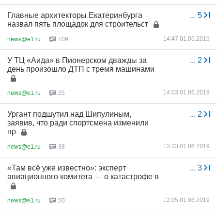
Главные архитекторы Екатеринбурга
...
5
назвал пять площадок для строительст
14:47 01.06.2019
news@e1.ru
109
У ТЦ «Аида» в Пионерском дважды за
...
2
день произошло ДТП с тремя машинами
14:03 01.06.2019
news@e1.ru
25
Ургант подшутил над Шипулиным,
...
2
заявив, что ради спортсмена изменили
пр
13:33 01.06.2019
news@e1.ru
38
«Там всё уже известно»: эксперт
...
3
авиационного комитета — о катастрофе в
12:05 01.06.2019
news@e1.ru
50