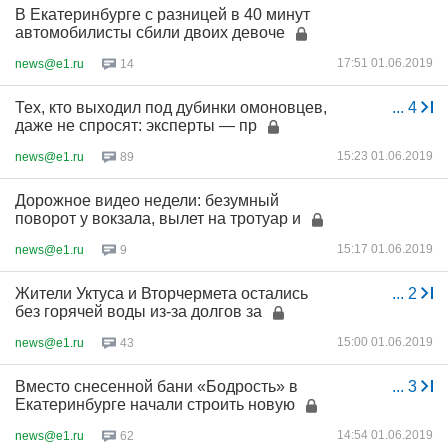
В Екатеринбурге с разницей в 40 минут
автомобилисты сбили двоих девоче
17:51 01.06.2019
news@e1.ru
14
Тех, кто выходил под дубинки омоновцев,
...
4
даже не спросят: эксперты — пр
15:23 01.06.2019
news@e1.ru
89
Дорожное видео недели: безумный
поворот у вокзала, вылет на тротуар и
15:17 01.06.2019
news@e1.ru
9
Жители Уктуса и Вторчермета остались
...
2
без горячей воды из-за долгов за
15:00 01.06.2019
news@e1.ru
43
Вместо снесенной бани «Бодрость» в
...
3
Екатеринбурге начали строить новую
14:54 01.06.2019
news@e1.ru
62