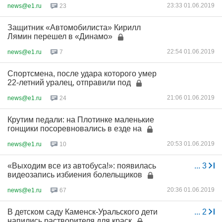
23:33 01.06.2019
news@e1.ru
23
Защитник «Автомобилиста» Кирилл
Лямин перешел в «Динамо»
22:54 01.06.2019
news@e1.ru
7
Спортсмена, после удара которого умер
22-летний уралец, отправили под
21:06 01.06.2019
news@e1.ru
24
Крутим педали: на Плотинке маленькие
гонщики посоревновались в езде на
20:53 01.06.2019
news@e1.ru
10
«Выходим все из автобуса!»: появилась
...
3
видеозапись избиения болельщиков
20:36 01.06.2019
news@e1.ru
67
В детском саду Каменск-Уральского дети
...
2
напились растворителя для краск