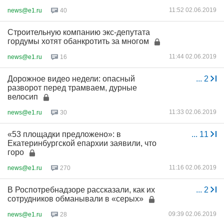
11:52 02.06.2019
news@e1.ru
40
Строительную компанию экс-депутата
гордумы хотят обанкротить за многом
11:44 02.06.2019
news@e1.ru
16
Дорожное видео недели: опасный
...
2
разворот перед трамваем, дурные
велосип
11:33 02.06.2019
news@e1.ru
30
«53 площадки предложено»: в
...
11
Екатеринбургской епархии заявили, что
горо
11:16 02.06.2019
news@e1.ru
270
В Роспотребнадзоре рассказали, как их
...
2
сотрудников обманывали в «серых»
09:39 02.06.2019
news@e1.ru
28