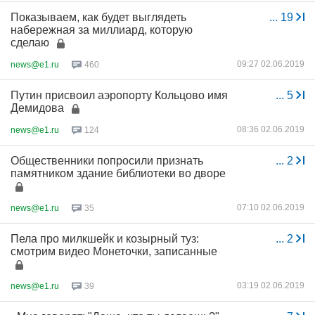
Показываем, как будет выглядеть
...
19
набережная за миллиард, которую
сделаю
09:27 02.06.2019
news@e1.ru
460
Путин присвоил аэропорту Кольцово имя
...
5
Демидова
08:36 02.06.2019
news@e1.ru
124
Общественники попросили признать
...
2
памятником здание библиотеки во дворе
07:10 02.06.2019
news@e1.ru
35
Пела про милкшейк и козырный туз:
...
2
смотрим видео Монеточки, записанные
03:19 02.06.2019
news@e1.ru
39