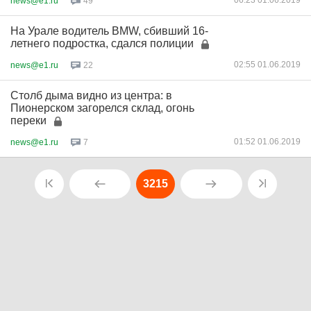
06:23 01.06.2019
news@e1.ru
49
На Урале водитель BMW, сбивший 16-
летнего подростка, сдался полиции
02:55 01.06.2019
news@e1.ru
22
Столб дыма видно из центра: в
Пионерском загорелся склад, огонь
переки
01:52 01.06.2019
news@e1.ru
7
3215