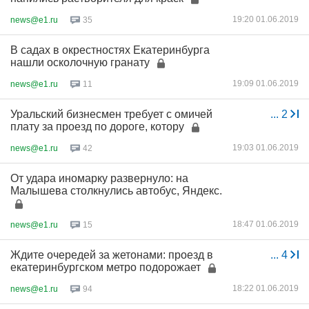
19:20 01.06.2019
news@e1.ru
35
В садах в окрестностях Екатеринбурга
нашли осколочную гранату
19:09 01.06.2019
news@e1.ru
11
Уральский бизнесмен требует с омичей
...
2
плату за проезд по дороге, котору
19:03 01.06.2019
news@e1.ru
42
От удара иномарку развернуло: на
Малышева столкнулись автобус, Яндекс.
18:47 01.06.2019
news@e1.ru
15
Ждите очередей за жетонами: проезд в
...
4
екатеринбургском метро подорожает
18:22 01.06.2019
news@e1.ru
94