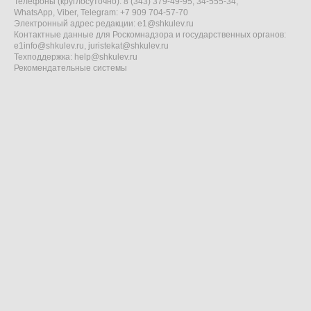
Телефоны (круглосуточно): 8 (343) 379-49-95, 34-555-34,
WhatsApp, Viber, Telegram: +7 909 704-57-70
Электронный адрес редакции:
e1@shkulev.ru
Контактные данные для Роскомнадзора и государственных органов:
e1info@shkulev.ru
,
juristekat@shkulev.ru
Техподдержка:
help@shkulev.ru
Рекомендательные системы