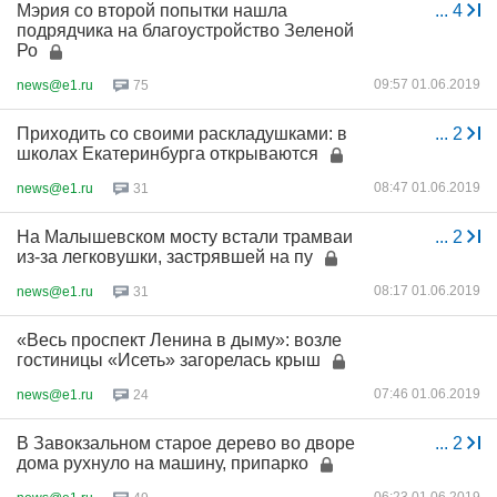
Мэрия со второй попытки нашла
...
4
подрядчика на благоустройство Зеленой
Ро
09:57 01.06.2019
news@e1.ru
75
Приходить со своими раскладушками: в
...
2
школах Екатеринбурга открываются
08:47 01.06.2019
news@e1.ru
31
На Малышевском мосту встали трамваи
...
2
из-за легковушки, застрявшей на пу
08:17 01.06.2019
news@e1.ru
31
«Весь проспект Ленина в дыму»: возле
гостиницы «Исеть» загорелась крыш
07:46 01.06.2019
news@e1.ru
24
В Завокзальном старое дерево во дворе
...
2
дома рухнуло на машину, припарко