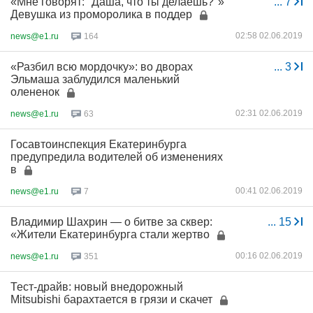
«Мне говорят: "Даша, что ты делаешь?"»
...
7
Девушка из проморолика в поддер
02:58 02.06.2019
news@e1.ru
164
«Разбил всю мордочку»: во дворах
...
3
Эльмаша заблудился маленький
олененок
02:31 02.06.2019
news@e1.ru
63
Госавтоинспекция Екатеринбурга
предупредила водителей об изменениях
в
00:41 02.06.2019
news@e1.ru
7
Владимир Шахрин — о битве за сквер:
...
15
«Жители Екатеринбурга стали жертво
00:16 02.06.2019
news@e1.ru
351
Тест-драйв: новый внедорожный
Mitsubishi барахтается в грязи и скачет