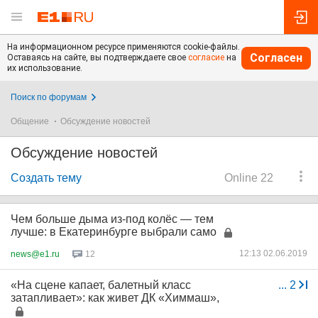
На информационном ресурсе применяются cookie-файлы.
Согласен
Оставаясь на сайте, вы подтверждаете свое
согласие
на
их использование.
Поиск по форумам
Общение
Обсуждение новостей
Обсуждение новостей
Создать тему
Online 22
Чем больше дыма из-под колёс — тем
лучше: в Екатеринбурге выбрали само
12:13 02.06.2019
news@e1.ru
12
«На сцене капает, балетный класс
...
2
затапливает»: как живет ДК «Химмаш»,