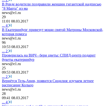
В Ревде водители поздравили женщин гигантской надписью
"8 Марта" из ма
news@e1.ru
29
11:01 08.03.2017
...
4
В Екатеринбург привезут мощи святой Матроны Московской,
которая помога
news@e1.ru
96
10:53 08.03.2017
...
2
Проверилась на ВИЧ - бери цветы: СПИД-центр подарит
букеты екатеринбур
news@e1.ru
25
09:53 08.03.2017
...
2
Вернётся Тель-Авив, появится Сицилия: изучаем летнее
расписание Кольцо
news@e1.ru
28
09:41 08.03.2017
...
4