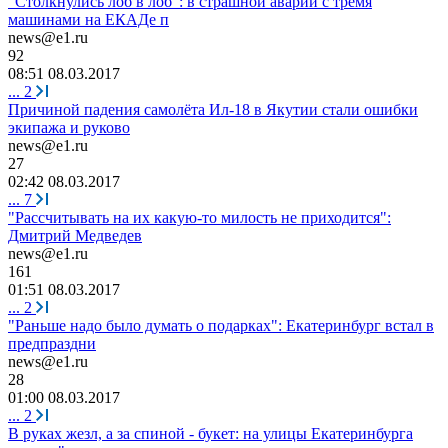
"Столкнулись лоб в лоб": в страшной аварии с тремя
машинами на ЕКАДе п
news@e1.ru
92
08:51 08.03.2017
...
2
Причиной падения самолёта Ил-18 в Якутии стали ошибки
экипажа и руково
news@e1.ru
27
02:42 08.03.2017
...
7
"Рассчитывать на их какую-то милость не приходится":
Дмитрий Медведев
news@e1.ru
161
01:51 08.03.2017
...
2
"Раньше надо было думать о подарках": Екатеринбург встал в
предпраздни
news@e1.ru
28
01:00 08.03.2017
...
2
В руках жезл, а за спиной - букет: на улицы Екатеринбурга