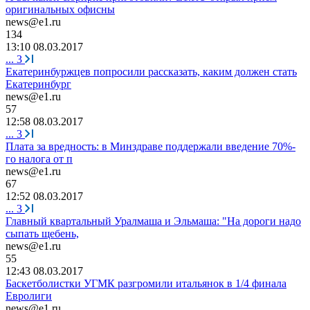
оригинальных офисны
news@e1.ru
134
13:10 08.03.2017
...
3
Екатеринбуржцев попросили рассказать, каким должен стать
Екатеринбург
news@e1.ru
57
12:58 08.03.2017
...
3
Плата за вредность: в Минздраве поддержали введение 70%-
го налога от п
news@e1.ru
67
12:52 08.03.2017
...
3
Главный квартальный Уралмаша и Эльмаша: "На дороги надо
сыпать щебень,
news@e1.ru
55
12:43 08.03.2017
Баскетболистки УГМК разгромили итальянок в 1/4 финала
Евролиги
news@e1.ru