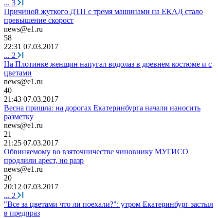
...
3
Причиной жуткого ДТП с тремя машинами на ЕКАД стало
превышение скорост
news@e1.ru
58
22:31 07.03.2017
...
2
На Плотинке женщин напугал водолаз в древнем костюме и с
цветами
news@e1.ru
40
21:43 07.03.2017
Весна пришла: на дорогах Екатеринбурга начали наносить
разметку
news@e1.ru
21
21:25 07.03.2017
Обвиняемому во взяточничестве чиновнику МУГИСО
продлили арест, но разр
news@e1.ru
20
20:12 07.03.2017
...
2
"Все за цветами что ли поехали?": утром Екатеринбург застыл
в предпраз