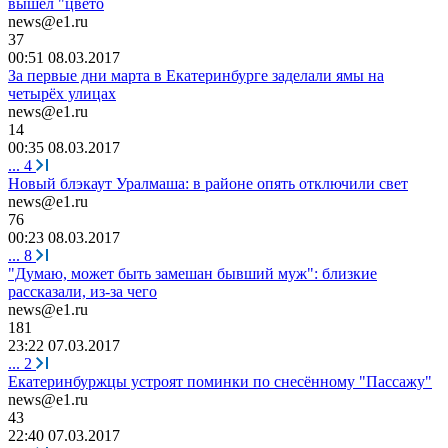
вышел "цвето
news@e1.ru
37
00:51 08.03.2017
За первые дни марта в Екатеринбурге заделали ямы на
четырёх улицах
news@e1.ru
14
00:35 08.03.2017
...
4
Новый блэкаут Уралмаша: в районе опять отключили свет
news@e1.ru
76
00:23 08.03.2017
...
8
"Думаю, может быть замешан бывший муж": близкие
рассказали, из-за чего
news@e1.ru
181
23:22 07.03.2017
...
2
Екатеринбуржцы устроят поминки по снесённому "Пассажу"
news@e1.ru
43
22:40 07.03.2017