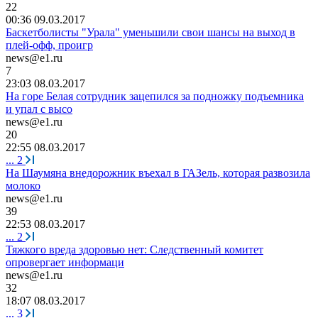
22
00:36 09.03.2017
Баскетболисты "Урала" уменьшили свои шансы на выход в
плей-офф, проигр
news@e1.ru
7
23:03 08.03.2017
На горе Белая сотрудник зацепился за подножку подъемника
и упал с высо
news@e1.ru
20
22:55 08.03.2017
...
2
На Шаумяна внедорожник въехал в ГАЗель, которая развозила
молоко
news@e1.ru
39
22:53 08.03.2017
...
2
Тяжкого вреда здоровью нет: Следственный комитет
опровергает информаци
news@e1.ru
32
18:07 08.03.2017
...
3