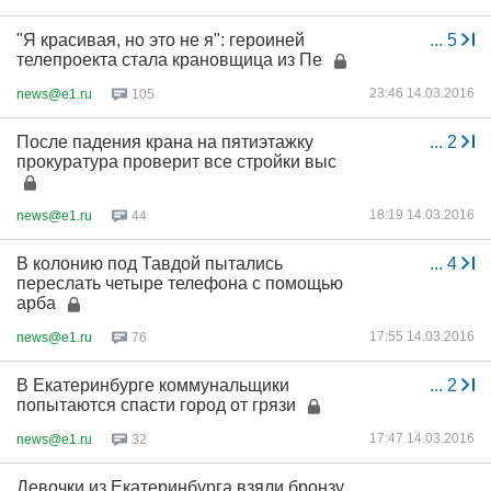
"Я красивая, но это не я": героиней
...
5
телепроекта стала крановщица из Пе
23:46 14.03.2016
news@e1.ru
105
После падения крана на пятиэтажку
...
2
прокуратура проверит все стройки выс
18:19 14.03.2016
news@e1.ru
44
В колонию под Тавдой пытались
...
4
переслать четыре телефона с помощью
арба
17:55 14.03.2016
news@e1.ru
76
В Екатеринбурге коммунальщики
...
2
попытаются спасти город от грязи
17:47 14.03.2016
news@e1.ru
32
Девочки из Екатеринбурга взяли бронзу