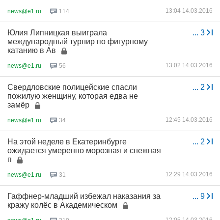
13:04 14.03.2016
news@e1.ru
114
Юлия Липницкая выиграла
...
3
международный турнир по фигурному
катанию в Ав
13:02 14.03.2016
news@e1.ru
56
Свердловские полицейские спасли
...
2
пожилую женщину, которая едва не
замёр
12:45 14.03.2016
news@e1.ru
34
На этой неделе в Екатеринбурге
...
2
ожидается умеренно морозная и снежная
п
12:29 14.03.2016
news@e1.ru
31
Гаффнер-младший избежал наказания за
...
9
кражу колёс в Академическом