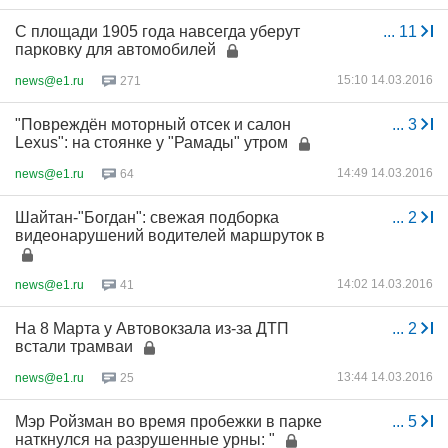
С площади 1905 года навсегда уберут
...
11
парковку для автомобилей
15:10 14.03.2016
news@e1.ru
271
"Повреждён моторный отсек и салон
...
3
Lexus": на стоянке у "Рамады" утром
14:49 14.03.2016
news@e1.ru
64
Шайтан-"Богдан": свежая подборка
...
2
видеонарушений водителей маршруток в
14:02 14.03.2016
news@e1.ru
41
На 8 Марта у Автовокзала из-за ДТП
...
2
встали трамваи
13:44 14.03.2016
news@e1.ru
25
Мэр Ройзман во время пробежки в парке
...
5
наткнулся на разрушенные урны: "