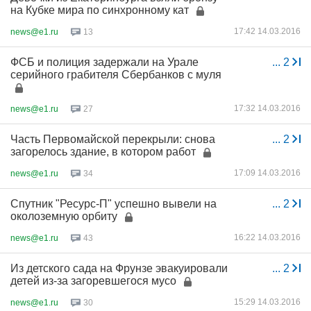
на Кубке мира по синхронному кат
17:42 14.03.2016
news@e1.ru
13
ФСБ и полиция задержали на Урале
...
2
серийного грабителя Сбербанков с муля
17:32 14.03.2016
news@e1.ru
27
Часть Первомайской перекрыли: снова
...
2
загорелось здание, в котором работ
17:09 14.03.2016
news@e1.ru
34
Спутник "Ресурс-П" успешно вывели на
...
2
околоземную орбиту
16:22 14.03.2016
news@e1.ru
43
Из детского сада на Фрунзе эвакуировали
...
2
детей из-за загоревшегося мусо
15:29 14.03.2016
news@e1.ru
30