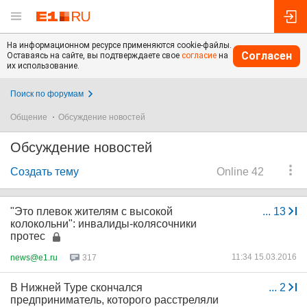
На информационном ресурсе применяются cookie-файлы.
Согласен
Оставаясь на сайте, вы подтверждаете свое
согласие
на
их использование.
Поиск по форумам
Общение
Обсуждение новостей
Обсуждение новостей
Создать тему
Online 42
"Это плевок жителям с высокой
...
13
колокольни": инвалиды-колясочники
протес
11:34 15.03.2016
news@e1.ru
317
В Нижней Туре скончался
...
2
предприниматель, которого расстреляли