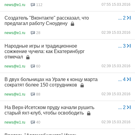
07:55 15.03.2016
news@e1.ru
112
Создатель "Вконтакте" рассказал, что
...
2
предлагал работу Сноудену
02:39 15.03.2016
news@e1.ru
28
Народные игры и традиционное
...
3
сожжение чучела: как Екатеринбург
отмечал
02:39 15.03.2016
news@e1.ru
60
В двух больницах на Урале к концу марта
...
4
сократят более 150 сотрудников
02:39 15.03.2016
news@e1.ru
88
На Верх-Исетском пруду начали рушить
...
2
старый яхт-клуб, чтобы освободить
02:39 15.03.2016
news@e1.ru
40