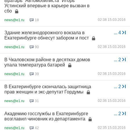
Вратарь "Автомобилиста" Игорь
Устинский впервые в карьере вызван в
сбо
02:38 15.03.2016
news@e1.ru
18
Здание железнодорожного вокзала в
...
4
Екатеринбурге обнесут забором и пост
02:38 15.03.2016
news@e1.ru
90
В Чкаловском районе в десятках домов
...
2
упала температура батарей
02:36 15.03.2016
news@e1.ru
39
В Екатеринбурге скончалась защитница
...
2
прав женщин и экс-депутат Гордумы
02:36 15.03.2016
news@e1.ru
31
Академию госслужбы в Екатеринбурге
...
2
возглавил чиновник из департамента
02:35 15.03.2016
news@e1.ru
42