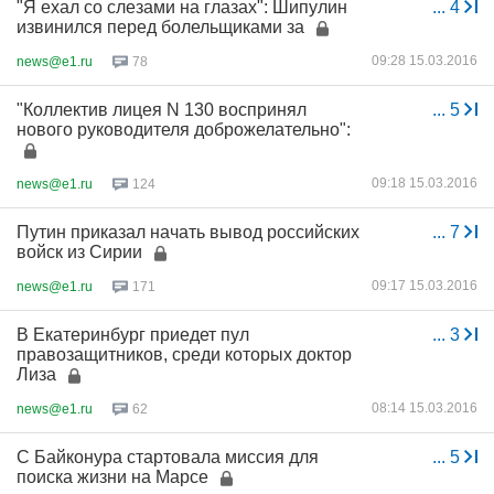
"Я ехал со слезами на глазах": Шипулин
...
4
извинился перед болельщиками за
09:28 15.03.2016
news@e1.ru
78
"Коллектив лицея N 130 воспринял
...
5
нового руководителя доброжелательно":
09:18 15.03.2016
news@e1.ru
124
Путин приказал начать вывод российских
...
7
войск из Сирии
09:17 15.03.2016
news@e1.ru
171
В Екатеринбург приедет пул
...
3
правозащитников, среди которых доктор
Лиза
08:14 15.03.2016
news@e1.ru
62
С Байконура стартовала миссия для
...
5
поиска жизни на Марсе