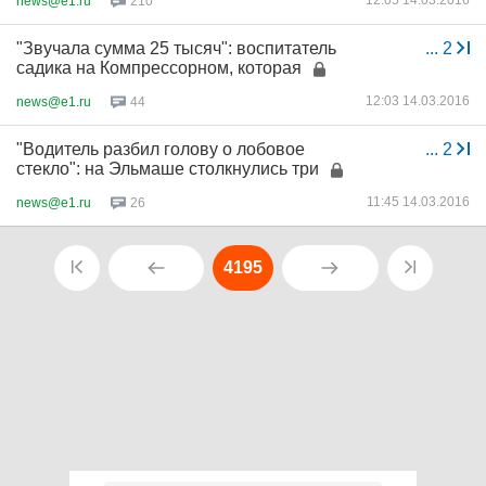
12:05 14.03.2016
news@e1.ru
210
"Звучала сумма 25 тысяч": воспитатель
...
2
садика на Компрессорном, которая
12:03 14.03.2016
news@e1.ru
44
"Водитель разбил голову о лобовое
...
2
стекло": на Эльмаше столкнулись три
11:45 14.03.2016
news@e1.ru
26
4195