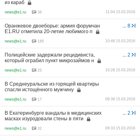
из караб
11:04 15.03.2016
news@e1.ru
36
Оранжевое двоеборье: армия форумчан
...
8
E1.RU отметила 20-летие любимого п
10:48 15.03.2016
news@e1.ru
185
Полицейские задержали рецидивиста,
...
2
который ограбил пункт микрозаймов н
10:28 15.03.2016
news@e1.ru
25
В Среднеуральске из горящей квартиры
спасли истощённого мужчину
09:38 15.03.2016
news@e1.ru
17
В Екатеринбурге вандалы в медицинских
...
2
масках изуродовали стены в пяти
09:33 15.03.2016
news@e1.ru
32