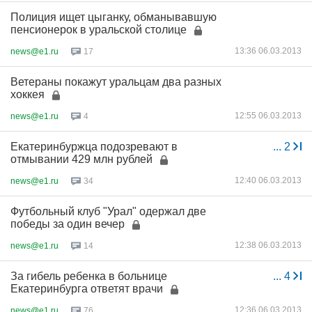
Полиция ищет цыганку, обманывавшую
пенсионерок в уральской столице
13:36 06.03.2013
news@e1.ru
17
Ветераны покажут уральцам два разных
хоккея
12:55 06.03.2013
news@e1.ru
4
Екатеринбуржца подозревают в
...
2
отмывании 429 млн рублей
12:40 06.03.2013
news@e1.ru
34
Футбольный клуб "Урал" одержал две
победы за один вечер
12:38 06.03.2013
news@e1.ru
14
За гибель ребенка в больнице
...
4
Екатеринбурга ответят врачи
12:36 06.03.2013
news@e1.ru
76