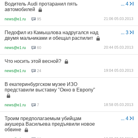
Водитель Audi протаранил пять
...
4
автомобилей
21:06 05.03.2013
news@e1.ru
95
Педофил из Камышлова надругался над
...
3
двумя мальчиками и обещал распилит
20:44 05.03.2013
news@e1.ru
60
Что носить этой весной?
19:04 05.03.2013
news@e1.ru
24
В екатеринбургском музее ИЗО
представили выставку "Окно в Европу"
18:58 05.03.2013
news@e1.ru
7
Троим предполагаемым убийцам
...
4
акушера Васильева предъявили новое
обвине