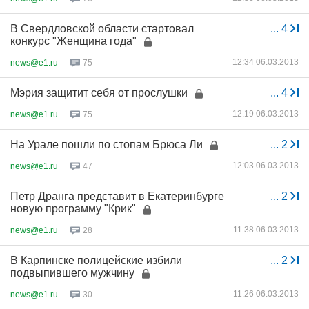
В Свердловской области стартовал
...
4
конкурс "Женщина года"
12:34 06.03.2013
news@e1.ru
75
Мэрия защитит себя от прослушки
...
4
12:19 06.03.2013
news@e1.ru
75
На Урале пошли по стопам Брюса Ли
...
2
12:03 06.03.2013
news@e1.ru
47
Петр Дранга представит в Екатеринбурге
...
2
новую программу "Крик"
11:38 06.03.2013
news@e1.ru
28
В Карпинске полицейские избили
...
2
подвыпившего мужчину
11:26 06.03.2013
news@e1.ru
30