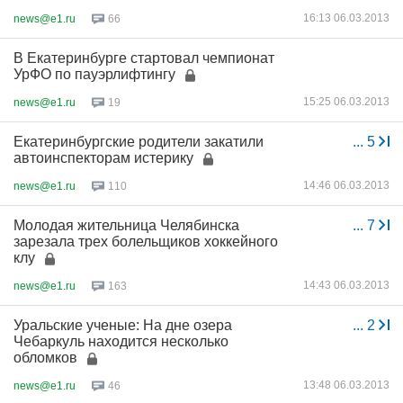
16:13 06.03.2013
news@e1.ru
66
В Екатеринбурге стартовал чемпионат
УрФО по пауэрлифтингу
15:25 06.03.2013
news@e1.ru
19
Екатеринбургские родители закатили
...
5
автоинспекторам истерику
14:46 06.03.2013
news@e1.ru
110
Молодая жительница Челябинска
...
7
зарезала трех болельщиков хоккейного
клу
14:43 06.03.2013
news@e1.ru
163
Уральские ученые: На дне озера
...
2
Чебаркуль находится несколько
обломков
13:48 06.03.2013
news@e1.ru
46