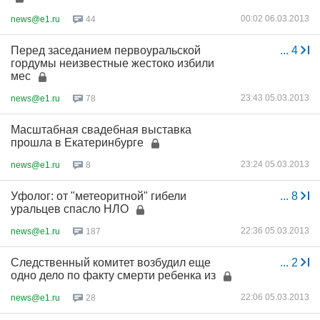
00:02 06.03.2013
news@e1.ru
44
Перед заседанием первоуральской
...
4
гордумы неизвестные жестоко избили
мес
23:43 05.03.2013
news@e1.ru
78
Масштабная свадебная выставка
прошла в Екатеринбурге
23:24 05.03.2013
news@e1.ru
8
Уфолог: от "метеоритной" гибели
...
8
уральцев спасло НЛО
22:36 05.03.2013
news@e1.ru
187
Следственный комитет возбудил еще
...
2
одно дело по факту смерти ребенка из
22:06 05.03.2013
news@e1.ru
28