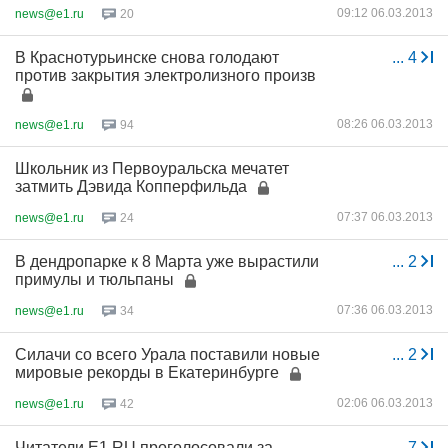
09:12 06.03.2013
news@e1.ru
20
В Краснотурьинске снова голодают
...
4
против закрытия электролизного произв
08:26 06.03.2013
news@e1.ru
94
Школьник из Первоуральска мечатет
затмить Дэвида Копперфильда
07:37 06.03.2013
news@e1.ru
24
В дендропарке к 8 Марта уже вырастили
...
2
примулы и тюльпаны
07:36 06.03.2013
news@e1.ru
34
Силачи со всего Урала поставили новые
...
2
мировые рекорды в Екатеринбурге
02:06 06.03.2013
news@e1.ru
42
Читатели E1.RU проголосовали за
...
7