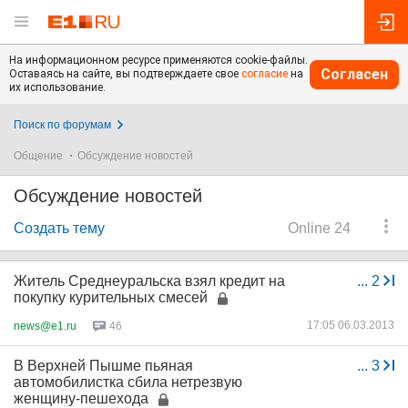
На информационном ресурсе применяются cookie-файлы.
Согласен
Оставаясь на сайте, вы подтверждаете свое
согласие
на
их использование.
Поиск по форумам
Общение
Обсуждение новостей
Обсуждение новостей
Создать тему
Online 24
Житель Среднеуральска взял кредит на
...
2
покупку курительных смесей
17:05 06.03.2013
news@e1.ru
46
В Верхней Пышме пьяная
...
3
автомобилистка сбила нетрезвую
женщину-пешехода