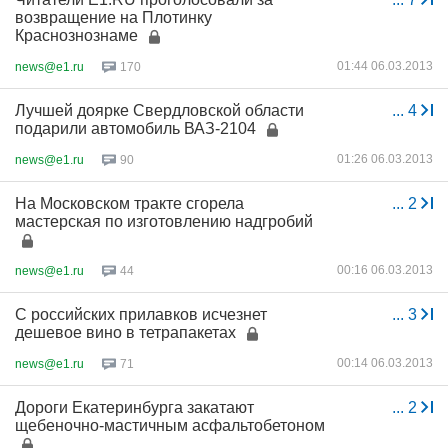
возвращение на Плотинку
Краснознознаме
01:44 06.03.2013
news@e1.ru
170
Лучшей доярке Свердловской области
...
4
подарили автомобиль ВАЗ-2104
01:26 06.03.2013
news@e1.ru
90
На Московском тракте сгорела
...
2
мастерская по изготовлению надгробий
00:16 06.03.2013
news@e1.ru
44
С российских прилавков исчезнет
...
3
дешевое вино в тетрапакетах
00:14 06.03.2013
news@e1.ru
71
Дороги Екатеринбурга закатают
...
2
щебеночно-мастичным асфальтобетоном