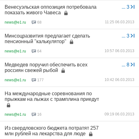
Венесуэльская оппозиция потребовала
...
3
показать живого Чавеса
11:25 06.03.2013
news@e1.ru
68
Минсоцразвития предлагает сделать
...
3
пенсионный "калькулятор"
10:57 06.03.2013
news@e1.ru
64
Медведев поручил обеспечить всех
...
8
россиян свежей рыбой
10:42 06.03.2013
news@e1.ru
177
На международные соревнования по
прыжкам на лыжах с трамплина приедут
09:19 06.03.2013
news@e1.ru
16
Из свердловского бюджета потратят 257
млн рублей на лекарства для люде