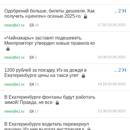
Одобрений больше, билеты дешевле. Как
...
2
получить «шенген» осенью 2025-го
17:05 03.09.2025
news@e1.ru
26
«Чайнакары» заставят подешеветь.
Минпромторг утвердил новые правила ко
16:38 03.09.2025
news@e1.ru
5
1200 рублей за поездку. Из-за дождя в
...
2
Екатеринбурге цены на такси улет
16:16 03.09.2025
news@e1.ru
25
В Екатеринбурге фонтаны будут работать
зимой! Правда, не все
15:38 03.09.2025
news@e1.ru
17
В Екатеринбурге водитель перевернул
машину. Из нее выпала инструкция к