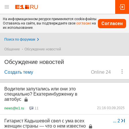
На информационном ресурсе применяются cookie-файлы.
Согласен
Оставаясь на сайте, вы подтверждаете свое
согласие
на
их использование.
Поиск по форумам
Общение
Обсуждение новостей
Обсуждение новостей
Создать тему
Online 24
Водители запутались или они это
специально? Екатеринбурженку в
автобус
21:16 03.09.2025
news@e1.ru
11
Гитарист Кадышевой свел с ума всех
...
2
женщин страны — что о нем известно