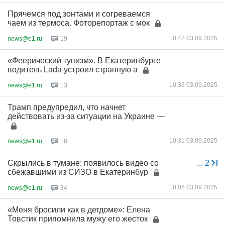
Прячемся под зонтами и согреваемся
чаем из термоса. Фоторепортаж с мок
10:42 03.09.2025
news@e1.ru
19
«Феерический тупизм». В Екатеринбурге
водитель Lada устроил странную а
10:33 03.09.2025
news@e1.ru
13
Трамп предупредил, что начнет
действовать из-за ситуации на Украине —
10:31 03.09.2025
news@e1.ru
18
Скрылись в тумане: появилось видео со
...
2
сбежавшими из СИЗО в Екатеринбур
10:05 03.09.2025
news@e1.ru
34
«Меня бросили как в детдоме»: Елена
Товстик припомнила мужу его жесток