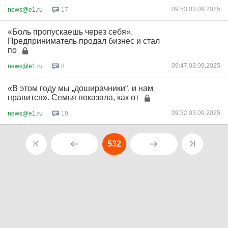
09:53 03.09.2025
news@e1.ru
17
«Боль пропускаешь через себя».
Предприниматель продал бизнес и стал
по
09:47 03.09.2025
news@e1.ru
8
«В этом году мы „доширачники“, и нам
нравится». Семья показала, как от
09:32 03.09.2025
news@e1.ru
19
532