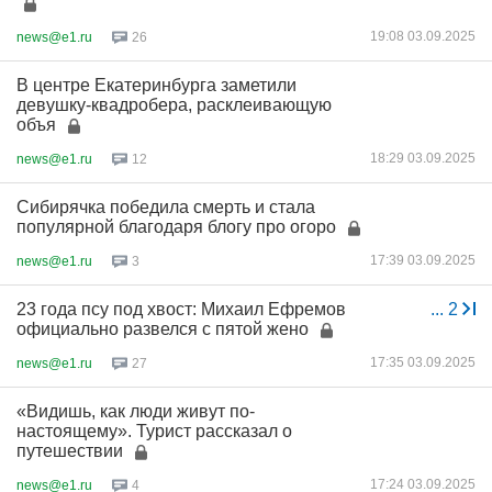
19:08 03.09.2025
news@e1.ru
26
В центре Екатеринбурга заметили
девушку-квадробера, расклеивающую
объя
18:29 03.09.2025
news@e1.ru
12
Сибирячка победила смерть и стала
популярной благодаря блогу про огоро
17:39 03.09.2025
news@e1.ru
3
23 года псу под хвост: Михаил Ефремов
...
2
официально развелся с пятой жено
17:35 03.09.2025
news@e1.ru
27
«Видишь, как люди живут по-
настоящему». Турист рассказал о
путешествии
17:24 03.09.2025
news@e1.ru
4