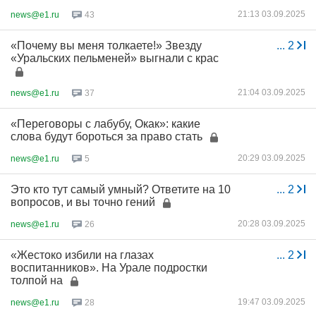
21:13 03.09.2025
news@e1.ru
43
«Почему вы меня толкаете!» Звезду
...
2
«Уральских пельменей» выгнали с крас
21:04 03.09.2025
news@e1.ru
37
«Переговоры с лабубу, Окак»: какие
слова будут бороться за право стать
20:29 03.09.2025
news@e1.ru
5
Это кто тут самый умный? Ответите на 10
...
2
вопросов, и вы точно гений
20:28 03.09.2025
news@e1.ru
26
«Жестоко избили на глазах
...
2
воспитанников». На Урале подростки
толпой на
19:47 03.09.2025
news@e1.ru
28