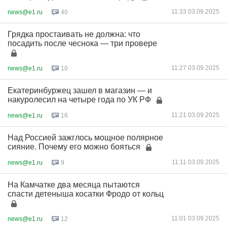
11:33 03.09.2025
news@e1.ru
40
Грядка простаивать не должна: что
посадить после чеснока — три провере
11:27 03.09.2025
news@e1.ru
10
Екатеринбуржец зашел в магазин — и
накуролесил на четыре года по УК РФ
11:21 03.09.2025
news@e1.ru
16
Над Россией зажглось мощное полярное
сияние. Почему его можно бояться
11:11 03.09.2025
news@e1.ru
9
На Камчатке два месяца пытаются
спасти детеныша косатки Фродо от кольц
11:01 03.09.2025
news@e1.ru
12