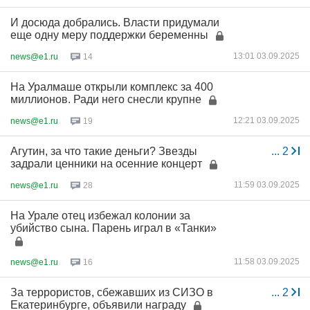
И досюда добрались. Власти придумали
еще одну меру поддержки беременны
13:01 03.09.2025
news@e1.ru
14
На Уралмаше открыли комплекс за 400
миллионов. Ради него снесли крупне
12:21 03.09.2025
news@e1.ru
19
Агутин, за что такие деньги? Звезды
...
2
задрали ценники на осенние концерт
11:59 03.09.2025
news@e1.ru
28
На Урале отец избежал колонии за
убийство сына. Парень играл в «Танки»
11:58 03.09.2025
news@e1.ru
16
За террористов, сбежавших из СИЗО в
...
2
Екатеринбурге, объявили награду