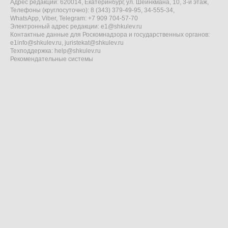
Адрес редакции: 620014, Екатеринбург, ул. Шейнкмана, 10, 3-й этаж,
Телефоны (круглосуточно): 8 (343) 379-49-95, 34-555-34,
WhatsApp, Viber, Telegram: +7 909 704-57-70
Электронный адрес редакции:
e1@shkulev.ru
Контактные данные для Роскомнадзора и государственных органов:
e1info@shkulev.ru
,
juristekat@shkulev.ru
Техподдержка:
help@shkulev.ru
Рекомендательные системы