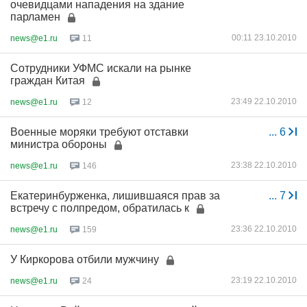
очевидцами нападения на здание
парламен
00:11 23.10.2010
news@e1.ru
11
Сотрудники УФМС искали на рынке
граждан Китая
23:49 22.10.2010
news@e1.ru
12
Военные моряки требуют отставки
...
6
министра обороны
23:38 22.10.2010
news@e1.ru
146
Екатеринбурженка, лишившаяся прав за
...
7
встречу с полпредом, обратилась к
23:36 22.10.2010
news@e1.ru
159
У Киркорова отбили мужчину
23:19 22.10.2010
news@e1.ru
24