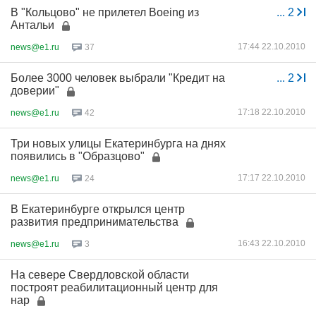
В "Кольцово" не прилетел Boeing из
...
2
Антальи
17:44 22.10.2010
news@e1.ru
37
Более 3000 человек выбрали "Кредит на
...
2
доверии"
17:18 22.10.2010
news@e1.ru
42
Три новых улицы Екатеринбурга на днях
появились в "Образцово"
17:17 22.10.2010
news@e1.ru
24
В Екатеринбурге открылся центр
развития предпринимательства
16:43 22.10.2010
news@e1.ru
3
На севере Свердловской области
построят реабилитационный центр для
нар