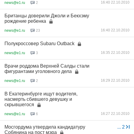
16:40 22.10.2010
news@e1.ru
2
Британцы доверили Джоли и Бекхэму
рождение ребенка
16:40 22.10.2010
news@e1.ru
23
Полукроссовер Subaru Outback
16:35 22.10.2010
news@e1.ru
3
Врачи роддома Верхней Салды стали
фигурантами уголовного дела
16:29 22.10.2010
news@e1.ru
2
В Екатеринбурге ищут водителя,
насмерть сбившего девушку и
скрывшегося
16:27 22.10.2010
news@e1.ru
6
Мосгордума утвердила кандидатуру
...
2
Собянина на пост мэра