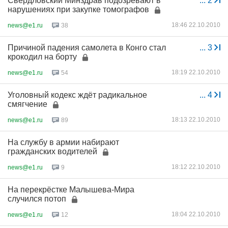
Свердловский Минздрав подозревают в
...
2
нарушениях при закупке томографов
18:46 22.10.2010
news@e1.ru
38
Причиной падения самолета в Конго стал
...
3
крокодил на борту
18:19 22.10.2010
news@e1.ru
54
Уголовный кодекс ждёт радикальное
...
4
смягчение
18:13 22.10.2010
news@e1.ru
89
На службу в армии набирают
гражданских водителей
18:12 22.10.2010
news@e1.ru
9
На перекрёстке Малышева-Мира
случился потоп
18:04 22.10.2010
news@e1.ru
12