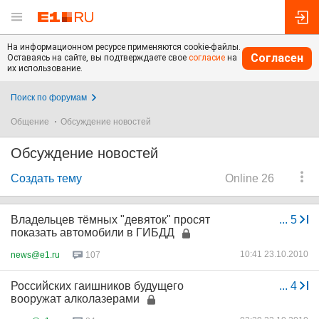
На информационном ресурсе применяются cookie-файлы.
Согласен
Оставаясь на сайте, вы подтверждаете свое
согласие
на
их использование.
Поиск по форумам
Общение
Обсуждение новостей
Обсуждение новостей
Создать тему
Online 26
Владельцев тёмных "девяток" просят
...
5
показать автомобили в ГИБДД
10:41 23.10.2010
news@e1.ru
107
Российских гаишников будущего
...
4
вооружат алколазерами