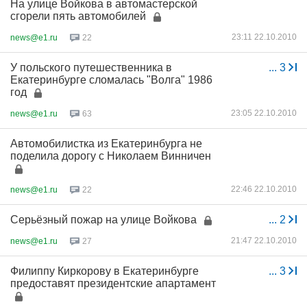
На улице Войкова в автомастерской
сгорели пять автомобилей
23:11 22.10.2010
news@e1.ru
22
У польского путешественника в
...
3
Екатеринбурге сломалась "Волга" 1986
год
23:05 22.10.2010
news@e1.ru
63
Автомобилистка из Екатеринбурга не
поделила дорогу с Николаем Винничен
22:46 22.10.2010
news@e1.ru
22
Серьёзный пожар на улице Войкова
...
2
21:47 22.10.2010
news@e1.ru
27
Филиппу Киркорову в Екатеринбурге
...
3
предоставят президентские апартамент