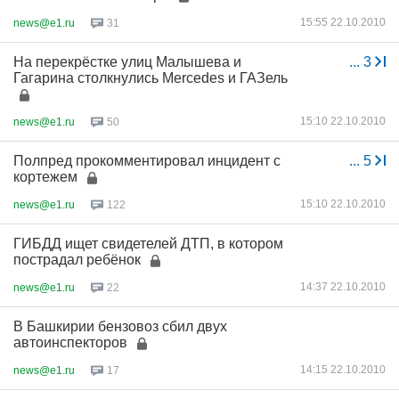
15:55 22.10.2010
news@e1.ru
31
На перекрёстке улиц Малышева и
...
3
Гагарина столкнулись Mercedes и ГАЗель
15:10 22.10.2010
news@e1.ru
50
Полпред прокомментировал инцидент с
...
5
кортежем
15:10 22.10.2010
news@e1.ru
122
ГИБДД ищет свидетелей ДТП, в котором
пострадал ребёнок
14:37 22.10.2010
news@e1.ru
22
В Башкирии бензовоз сбил двух
автоинспекторов
14:15 22.10.2010
news@e1.ru
17