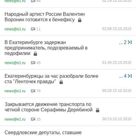
02:29 23.10.2010
news@e1.ru
84
Народный артист России Валентин
Воронин готовится к бенефису
02:08 23.10.2010
news@e1.ru
11
В Екатеринбурге задержан
...
2
предприниматель, подозреваемый в
педофилии
01:34 23.10.2010
news@e1.ru
45
Екатеринбуржцы за час разобрали более
...
4
ста "Ленточек правды"
00:28 23.10.2010
news@e1.ru
76
Закрывается движение транспорта по
чётной стороне Серафимы Дерябиной
00:23 23.10.2010
news@e1.ru
15
Свердловские депутаты, ставшие