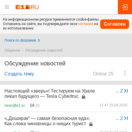
На информационном ресурсе применяются cookie-файлы.
Согласен
Оставаясь на сайте, вы подтверждаете свое
согласие
на
их использование.
Поиск по форумам
Общение
Обсуждение новостей
Обсуждение новостей
Создать тему
Online 25
Настоящий «зверь»! Тестируем на Урале
...
2
пикап будущего — Tesla Cybertruc
15:47 25.06.2025
news@e1.ru
29
«„Доширак“ — самая безопасная еда».
...
2
Как слова чиновницы о нищих турист