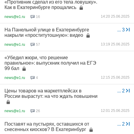
«Противник сделал из его тела ловушку».
Как в Екатеринбурге прощались
14:20 25.06.2025
news@e1.ru
16
На Панельной улице в Екатеринбурге
...
3
накрыли «проститутошную»: видео
13:19 25.06.2025
news@e1.ru
57
«Убедил жюри, что решение
правильное»: выпускник получил на ЕГЭ
99 бал
12:15 25.06.2025
news@e1.ru
4
Цены товаров на маркетплейсах в
...
2
России вырастут: на что ждать повышени
12:01 25.06.2025
news@e1.ru
26
Поставят на пустырях, оставшихся от
...
2
снесенных киосков? В Екатеринбург