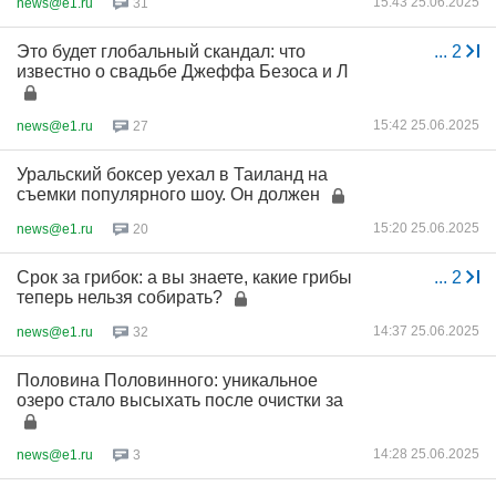
15:43 25.06.2025
news@e1.ru
31
Это будет глобальный скандал: что
...
2
известно о свадьбе Джеффа Безоса и Л
15:42 25.06.2025
news@e1.ru
27
Уральский боксер уехал в Таиланд на
съемки популярного шоу. Он должен
15:20 25.06.2025
news@e1.ru
20
Срок за грибок: а вы знаете, какие грибы
...
2
теперь нельзя собирать?
14:37 25.06.2025
news@e1.ru
32
Половина Половинного: уникальное
озеро стало высыхать после очистки за
14:28 25.06.2025
news@e1.ru
3