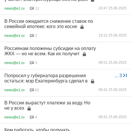
10:47 25.06.2025
news@e1.ru
11
В России ожидается снижение ставок по
семейной ипотеке: кого это косне
10:22 25.06.2025
news@e1.ru
2
Россиянам положены субсидии на оплату
ЖКХ — но не всем. Как их получит
09:51 25.06.2025
news@e1.ru
3
Попросил у губернатора разрешения
...
3
остаться: мэр Екатеринбурга сделал в
09:41 25.06.2025
news@e1.ru
62
В России вырастут платежи за воду. Но
не у всех
09:41 25.06.2025
news@e1.ru
4
Кем работать, чтобы получать