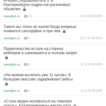
«Решил „подзаработать“». В
Екатеринбурге подросток расклеивал
объявлен
11:18 25.06.2025
news@e1.ru
13
Такого вы точно не знали! Когда впервые
появился сапсерфинг и при чем
11:17 25.06.2025
news@e1.ru
4
Правительство встало на сторону
вейперов и сомневается в полном запрет
11:14 25.06.2025
news@e1.ru
9
«Не можем вылететь уже 11 часов». В
Кольцово массово задерживают рейсы
11:11 25.06.2025
news@e1.ru
5
«Стало модно жаловаться на тяжелую
участь». Екатеринбуржцы жестко раск