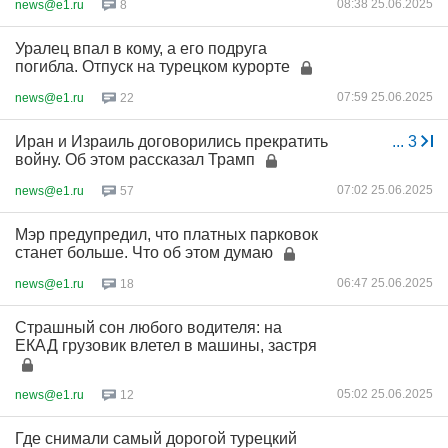
08:38 25.06.2025
news@e1.ru
8
Уралец впал в кому, а его подруга
погибла. Отпуск на турецком курорте
07:59 25.06.2025
news@e1.ru
22
Иран и Израиль договорились прекратить
...
3
войну. Об этом рассказал Трамп
07:02 25.06.2025
news@e1.ru
57
Мэр предупредил, что платных парковок
станет больше. Что об этом думаю
06:47 25.06.2025
news@e1.ru
18
Страшный сон любого водителя: на
ЕКАД грузовик влетел в машины, застря
05:02 25.06.2025
news@e1.ru
12
Где снимали самый дорогой турецкий