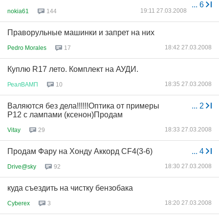
...
6
19:11 27.03.2008
nokia61
144
Праворульные машинки и запрет на них
18:42 27.03.2008
Pedro Morales
17
Куплю R17 лето. Комплект на АУДИ.
18:35 27.03.2008
РеалВАМП
10
Валяются без дела!!!!!!Оптика от примеры
...
2
Р12 с лампами (ксенон)Продам
18:33 27.03.2008
Vitay
29
Продам Фару на Хонду Аккорд CF4(3-6)
...
4
18:30 27.03.2008
Drive@sky
92
куда съездить на чистку бензобака
18:20 27.03.2008
Cyberex
3