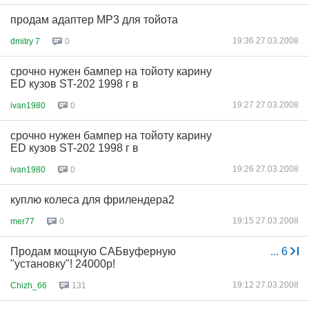
продам адаптер MP3 для тойота
19:36 27.03.2008
dmitry 7
0
срочно нужен бампер на тойоту карину
ED кузов ST-202 1998 г в
19:27 27.03.2008
ivan1980
0
срочно нужен бампер на тойоту карину
ED кузов ST-202 1998 г в
19:26 27.03.2008
ivan1980
0
куплю колеса для фрилендера2
19:15 27.03.2008
mer77
0
Продам мощную САБвуферную
...
6
"установку"! 24000р!
19:12 27.03.2008
Chizh_66
131