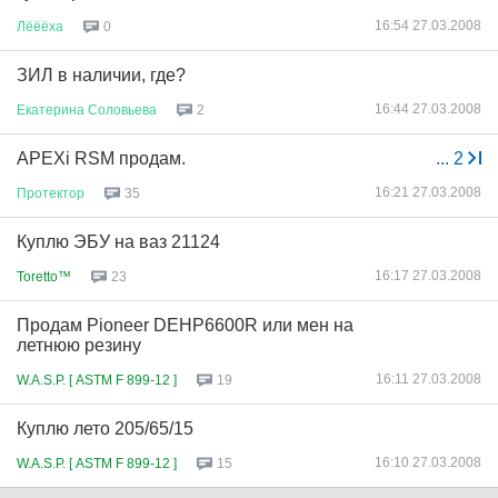
16:54 27.03.2008
Лёёёха
0
ЗИЛ в наличии, где?
16:44 27.03.2008
Екатерина
Соловьева
2
APEXi RSM продам.
...
2
16:21 27.03.2008
Протектор
35
Куплю ЭБУ на ваз 21124
16:17 27.03.2008
Toretto™
23
Продам Pioneer DEHP6600R или мен на
летнюю резину
16:11 27.03.2008
W.A.S.P. [ ASTM F 899-12 ]
19
Куплю лето 205/65/15
16:10 27.03.2008
W.A.S.P. [ ASTM F 899-12 ]
15