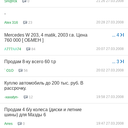
21:26 27.03.2008
SH@rck
0
-
20:28 27.03.2008
Alex 316
23
Mercedes W 203, 4 matik, 2003 г.в. Цена
...
4
760 000 [ ОБМЕН ]
20:07 27.03.2008
А
777
АА
74
84
Продам 8-ку всего 60 т.р
...
3
20:02 27.03.2008
` O1O
56
Куплю автомобиль до 200 тыс. руб. В
рассрочку.
19:58 27.03.2008
-xaxatyn-
12
Продам 4 б/у колеса (диски и летние
шины) для Мазды 6
19:47 27.03.2008
Arres
0