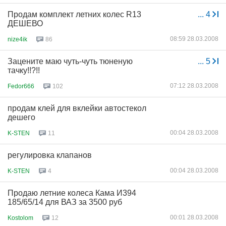
Продам комплект летних колес R13
...
4
ДЕШЕВО
08:59 28.03.2008
nize4ik
86
Зацените маю чуть-чуть тюненую
...
5
тачку!!?!!
07:12 28.03.2008
Fedor666
102
продам клей для вклейки автостекол
дешего
00:04 28.03.2008
K-STEN
11
регулировка клапанов
00:04 28.03.2008
K-STEN
4
Продаю летние колеса Кама И394
185/65/14 для ВАЗ за 3500 руб
00:01 28.03.2008
Kostolom
12