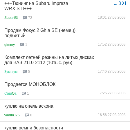
+++Тюнинг на Subaru impreza
...
3
WRX,STI+++
18:01 27.03.2008
Sub
а
ri$t
72
Продам Фокус 2 Ghia SE (немец),
подбитый
17:52 27.03.2008
gimmy
1
Комплект летней резины на литых дисках
для ВАЗ 2110-2112 (10тыс. руб)
17:46 27.03.2008
Зум
-
зум
5
Продается МОНОБЛОК!
17:26 27.03.2008
Саш
Q
а
1
куплю на опель аскона
16:56 27.03.2008
vadim.l76
0
куплю ремни безопасности