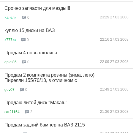
Срочно запчасти для мазды!!!
23:29 27.03.2008
Качели
0
куплю 15 диски на ВАЗ
22:16 27.03.2008
х
777
хх
0
Продам 4 новых коляса
22:09 27.03.2008
aplet86
0
Продам 2 комплекта резины (зима, лето)
Пирелли 155/70/13, в отличном с
21:49 27.03.2008
gev07
0
Продаю литой диск "Makalu"
21:36 27.03.2008
car21154
2
Продам задний бампер на ВАЗ 2115