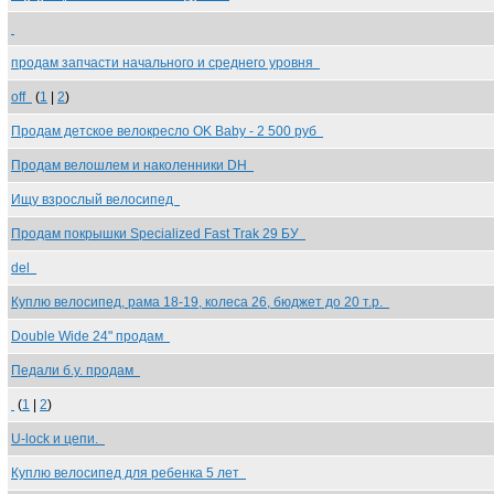
продам запчасти начального и среднего уровня
off
(
1
|
2
)
Продам детское велокресло OK Baby - 2 500 руб
Продам велошлем и наколенники DH
Ищу взрослый велосипед
Продам покрышки Specialized Fast Trak 29 БУ
del
Куплю велосипед, рама 18-19, колеса 26, бюджет до 20 т.р.
Double Wide 24" продам
Педали б.у. продам
(
1
|
2
)
U-lock и цепи.
Куплю велосипед для ребенка 5 лет