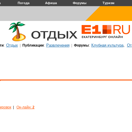
а
Погода
Афиша
Форумы
Туризм
Отдых
Развлечения
Клубная культура
От
ти
:
|
Публикации
:
|
Форумы
:
,
кировок
|
Он-лайн:
2