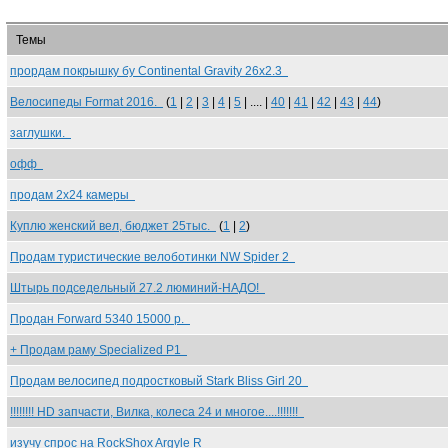
Темы
прордам покрышку бу Continental Gravity 26х2.3
Велосипеды Format 2016.
(
1
|
2
|
3
|
4
|
5
| .... |
40
|
41
|
42
|
43
|
44
)
заглушки.
офф
продам 2х24 камеры
Куплю женский вел, бюджет 25тыс.
(
1
|
2
)
Продам туристические велоботинки NW Spider 2
Штырь подседельный 27.2 люминий-НАДО!
Продан Forward 5340 15000 р.
+ Продам раму Specialized P1
Продам велосипед подростковый Stark Bliss Girl 20
!!!!!!!! HD запчасти, Вилка, колеса 24 и многое....!!!!!!!
изучу спрос на RockShox Argyle R