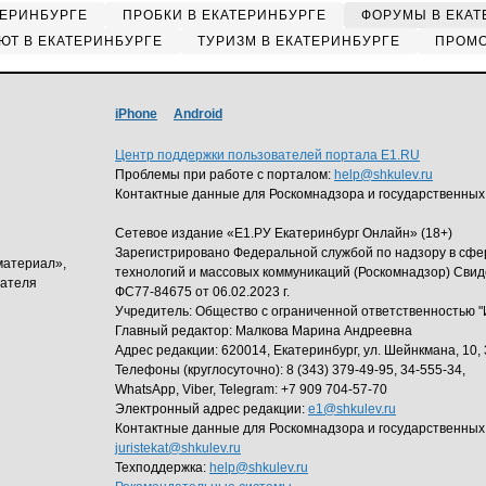
ТЕРИНБУРГЕ
ПРОБКИ В ЕКАТЕРИНБУРГЕ
ФОРУМЫ В ЕКАТ
ЮТ В ЕКАТЕРИНБУРГЕ
ТУРИЗМ В ЕКАТЕРИНБУРГЕ
ПРОМО
iPhone
Android
Центр поддержки пользователей портала E1.RU
Проблемы при работе с порталом:
help@shkulev.ru
Контактные данные для Роскомнадзора и государственных
Сетевое издание «Е1.РУ Екатеринбург Онлайн» (18+)
Зарегистрировано Федеральной службой по надзору в сф
материал»,
технологий и массовых коммуникаций (Роскомнадзор) Свид
дателя
ФС77-84675 от 06.02.2023 г.
Учредитель: Общество с ограниченной ответственность
Главный редактор: Малкова Марина Андреевна
Адрес редакции: 620014, Екатеринбург, ул. Шейнкмана, 10, 
Телефоны (круглосуточно): 8 (343) 379-49-95, 34-555-34,
WhatsApp, Viber, Telegram: +7 909 704-57-70
Электронный адрес редакции:
e1@shkulev.ru
Контактные данные для Роскомнадзора и государственных
juristekat@shkulev.ru
Техподдержка:
help@shkulev.ru