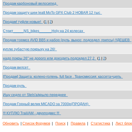
Продам карбоновый велосипед
Продам защиту шеи leatt MoTo GPX Club 2 НОВАЯ 12 тыс
Продам! туфли новые!
(
1
|
2
)
Стрит_____NS_bikes______Holy на 24 колесах
Продам тормоз AVID BB5 и набор (руль, вынос, подседел, грипсы) !!ДЕШЕВ
куплю зубастую покрыху на 26!
надо покры 26" не дорого или доездить,подсидел 27,2
(
1
|
2
)
Продам вилсет
[Продам] Защита: колено-голень, full face . Трансмиссия: кассета+цепь
Продам руль
Ищу седло от Stels'а/крыло переднее
Продам Горный велик MICADO за 7000р(ПРОДАН)
!!! КУПЛЮ Trail/AM - двухподвес !!!
Обновить
|
Список Форумов
|
Поиск
|
Правила
|
Статистика
|
Лист бло