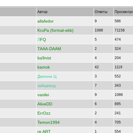
Автор
Ответы
Просмотр
allafedor
9
586
KruPa (format-ekb)
1088
71158
Л
FQ
5
474
TAAA-DAAM
2
324
ba9nist
4
204
kamok
42
1119
Джонни
Ц
3
552
зайцевод
7
343
vasilei
9
1086
AliveDD
6
895
ErrOzz
2
241
Temon1994
4
705
re:ART
1
554