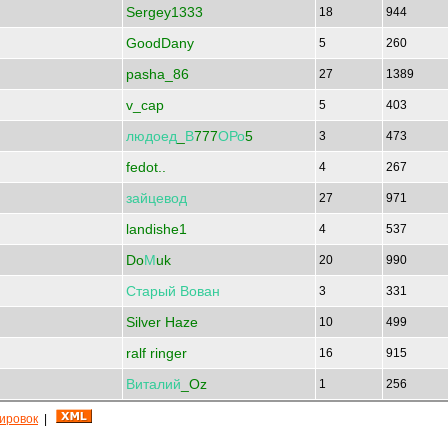
Sergey1333
18
944
GoodDany
5
260
pasha_86
27
1389
v_cap
5
403
людоед
_
В
777
ОРо
5
3
473
fedot..
4
267
зайцевод
27
971
landishe1
4
537
Do
М
uk
20
990
Старый
Вован
3
331
Silver Haze
10
499
ralf ringer
16
915
Виталий
_Oz
1
256
кировок
|