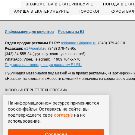
ЗНАКОМСТВА В ЕКАТЕРИНБУРГЕ
ПОГОДА В ЕКА
АФИША В ЕКАТЕРИНБУРГЕ
ГОРОСКОП
КУРСЫ ВАЛ
Информация для клиентов
Реклама на Е1
Отдел продаж рекламы Е1.РУ:
reklamae1@iportal.ru
, (343) 379-49-10
Редакция:
e1@iportal.ru
, (343) 379-49-95,
(343) 34-555-34 (круглосуточно - для новостей)
WhatsApp, Viber, Telegram: +7 909 704-57-70
Подписка на еженедельную рассылку E1.RU
Публикация материалов под меткой «На правах рекламы», «Партнёрский 
«Новости телекома» и «Новости компаний» оплачена из средств рекламо
© ООО «ИНТЕРНЕТ ТЕХНОЛОГИИ»
На информационном ресурсе применяются
cookie-файлы. Оставаясь на сайте, вы
подтверждаете свое
согласие
на их
использование.
Согласен