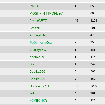
CMEX
11
650
MOSHKIN TIMOFEY©
8
600
FrankGETZ
45
3103
Brozzz
0
191
Audiophille
5
473
Фабрика
гр
ё
зд
2
253
andrey98G
1
483
onetwo19
11
415
Sla
4
247
Boolka350
3
563
Boolka350
3
459
Ushkov SRTG
31
1250
velodr
4
361
КОЛ
Ё
СИК
()
6
236