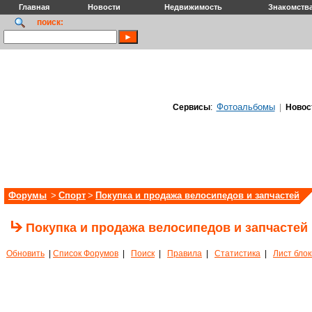
Главная
Новости
Недвижимость
Знакомств
поиск:
Фотоальбомы
Сервисы
:
|
Новос
Форумы
>
Спорт
>
Покупка и продажа велосипедов и запчастей
Покупка и продажа велосипедов и запчастей
Обновить
|
Список Форумов
|
Поиск
|
Правила
|
Статистика
|
Лист бло