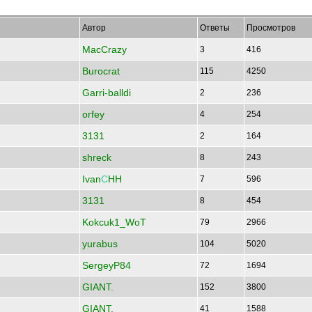
Автор
Ответы
Просмотров
MacCrazy
3
416
Burocrat
115
4250
Garri-balldi
2
236
orfey
4
254
3131
2
164
shreck
8
243
Ivan
С
HH
7
596
3131
8
454
Kokcuk1_WoT
79
2966
yurabus
104
5020
SergeyP84
72
1694
GIANT.
152
3800
GIANT.
41
1588