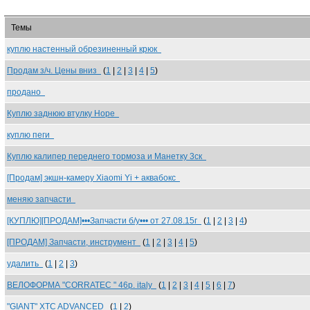
Темы
куплю настенный обрезиненный крюк
Продам з/ч. Цены вниз
(
1
|
2
|
3
|
4
|
5
)
продано
Куплю заднюю втулку Hope
куплю пеги
Куплю калипер переднего тормоза и Манетку 3ск
[Продам] экшн-камеру Xiaomi Yi + аквабокс
меняю запчасти
[КУПЛЮ][ПРОДАМ]•••Запчасти б/у••• от 27.08.15г
(
1
|
2
|
3
|
4
)
[ПРОДАМ] Запчасти, инструмент
(
1
|
2
|
3
|
4
|
5
)
удалить
(
1
|
2
|
3
)
ВЕЛОФОРМА "CORRATEC " 46р. italy
(
1
|
2
|
3
|
4
|
5
|
6
|
7
)
"GIANT" XTC ADVANCED
(
1
|
2
)