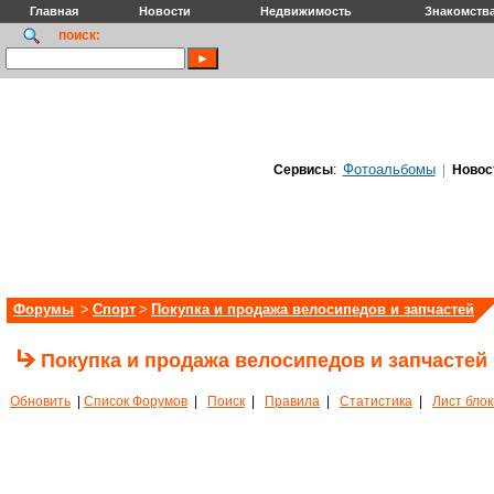
Главная
Новости
Недвижимость
Знакомств
поиск:
Фотоальбомы
Сервисы
:
|
Новос
Форумы
>
Спорт
>
Покупка и продажа велосипедов и запчастей
Покупка и продажа велосипедов и запчастей
Обновить
|
Список Форумов
|
Поиск
|
Правила
|
Статистика
|
Лист бло