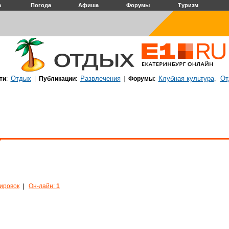
а
Погода
Афиша
Форумы
Туризм
Отдых
Развлечения
Клубная культура
От
ти
:
|
Публикации
:
|
Форумы
:
,
кировок
|
Он-лайн:
1