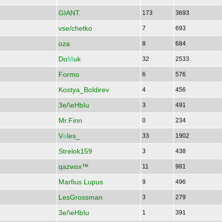
GIANT.
173
3693
vse/chetko
7
693
oza
8
684
Do
М
uk
32
2533
Formo
6
576
Kostya_Boldirev
4
456
3e/\eHbIu
3
491
Mr.Finn
0
234
V
е
les_
33
1902
Strelok159
3
438
qazwsx™
11
981
Marfius Lupus
9
496
LesGrossman
3
279
3e/\eHbIu
1
391