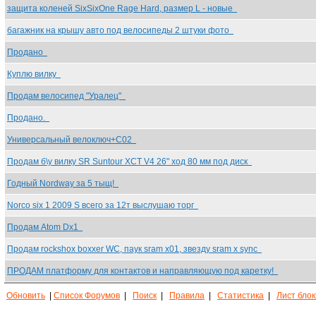
защита коленей SixSixOne Rage Hard, размер L - новые
багажник на крышу авто под велосипеды 2 штуки фото
Продано
Куплю вилку
Продам велосипед "Уралец"
Продано.
Универсальный велоключ+С02
Продам б\у вилку SR Suntour XCT V4 26" ход 80 мм под диск
Годный Nordway за 5 тыщ!
Norco six 1 2009 S всего за 12т выслушаю торг
Продам Atom Dx1
Продам rockshox boxxer WC, паук sram x01, звезду sram x sync
ПРОДАМ платформу для контактов и направляющую под каретку!
Обновить
|
Список Форумов
|
Поиск
|
Правила
|
Статистика
|
Лист бло