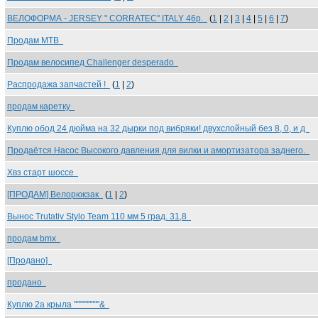
ВЕЛОФОРМА - JERSEY " CORRATEC" ITALY 46р.
(
1
|
2
|
3
|
4
|
5
|
6
|
7
)
Продам MTB
Продам велосипед Challenger desperado
Распродажа запчастей !
(
1
|
2
)
продам каретку
Куплю обод 24 дюйма на 32 дырки под вибряки! двухслойный без 8, 0, и д
Продаётся Насос Высокого давления для вилки и амортизатора заднего.
Хвз старт шоссе
[ПРОДАМ] Велорюкзак
(
1
|
2
)
Вынос Trutativ Stylo Team 110 мм 5 град. 31,8
продам bmx
[Продано]
продано
Куплю 2а крыла """""""""&