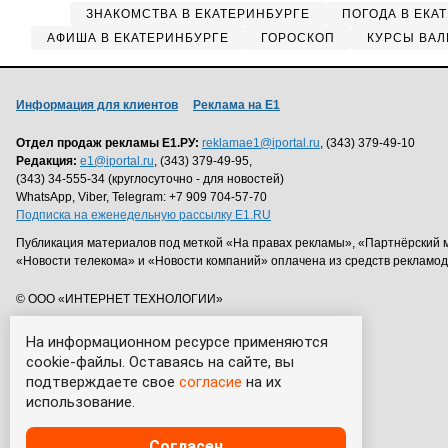
ЗНАКОМСТВА В ЕКАТЕРИНБУРГЕ
ПОГОДА В ЕКА
АФИША В ЕКАТЕРИНБУРГЕ
ГОРОСКОП
КУРСЫ ВАЛ
Информация для клиентов
Реклама на Е1
Отдел продаж рекламы Е1.РУ:
reklamae1@iportal.ru
, (343) 379-49-10
Редакция:
e1@iportal.ru
, (343) 379-49-95,
(343) 34-555-34 (круглосуточно - для новостей)
WhatsApp, Viber, Telegram: +7 909 704-57-70
Подписка на еженедельную рассылку E1.RU
Публикация материалов под меткой «На правах рекламы», «Партнёрский 
«Новости телекома» и «Новости компаний» оплачена из средств рекламо
© ООО «ИНТЕРНЕТ ТЕХНОЛОГИИ»
На информационном ресурсе применяются
cookie-файлы. Оставаясь на сайте, вы
подтверждаете свое
согласие
на их
использование.
Согласен