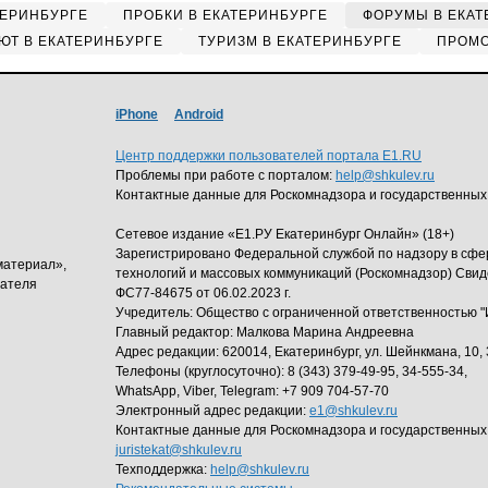
ТЕРИНБУРГЕ
ПРОБКИ В ЕКАТЕРИНБУРГЕ
ФОРУМЫ В ЕКАТ
ЮТ В ЕКАТЕРИНБУРГЕ
ТУРИЗМ В ЕКАТЕРИНБУРГЕ
ПРОМО
iPhone
Android
Центр поддержки пользователей портала E1.RU
Проблемы при работе с порталом:
help@shkulev.ru
Контактные данные для Роскомнадзора и государственных
Сетевое издание «Е1.РУ Екатеринбург Онлайн» (18+)
Зарегистрировано Федеральной службой по надзору в сф
материал»,
технологий и массовых коммуникаций (Роскомнадзор) Свид
дателя
ФС77-84675 от 06.02.2023 г.
Учредитель: Общество с ограниченной ответственность
Главный редактор: Малкова Марина Андреевна
Адрес редакции: 620014, Екатеринбург, ул. Шейнкмана, 10, 
Телефоны (круглосуточно): 8 (343) 379-49-95, 34-555-34,
WhatsApp, Viber, Telegram: +7 909 704-57-70
Электронный адрес редакции:
e1@shkulev.ru
Контактные данные для Роскомнадзора и государственных
juristekat@shkulev.ru
Техподдержка:
help@shkulev.ru