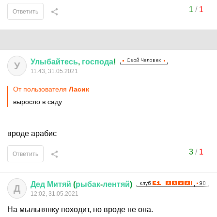
1
/
1
Ответить
Улыбайтесь
,
господа
!
У
11:43, 31.05.2021
От пользователя
Ласик
выросло в саду
вроде арабис
3
/
1
Ответить
Дед
Митяй
(
рыбак
-
лентяй
)
Д
12:02, 31.05.2021
На мыльнянку походит, но вроде не она.