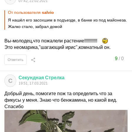
07:42, 22.02.2021
От пользователя
salvio
Я нашёл его засохшим в подъезде, в банке из под майонеза.
Жалко стало, забрал домой
Вы-молодец,что пожалели растение!!!!!!!!!!!
Это неомарика,"шагающий ирис",комнатный он.
9
/
0
Ответить
Секундная
Стрелка
С
19:51, 17.03.2021
Добрый день, помогите пож та определить что за
фикусы у меня. Знаю что бенжамина, но какой вид.
Спасибо