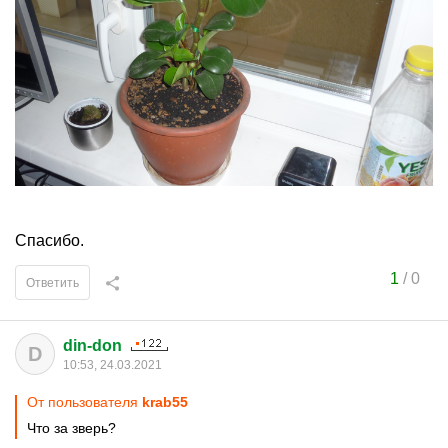
Спасибо.
1
/
0
Ответить
din-don
D
10:53, 24.03.2021
От пользователя
krab55
Что за зверь?