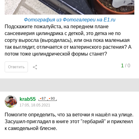
Фотография из Фотогалереи на E1.ru
Подскажите пожалуйста, на переднем плане
сансевиерия цилиндрика с деткой, это детка не по
сорту выросла (выродилась), или она пока маленькая
так выглядит, отличается от материнского растения? А
потом тоже цилиндрической формы станет?
1
/
0
Ответить
krab55
17:05, 18.05.2021
Помогите определить, что за веточки я нашёл на улице.
Засушил-пригладил в книге этот "гербарий" и приклеил
к самодельной блесне.