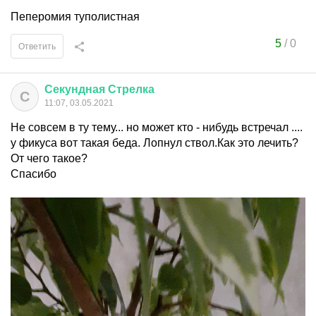
Пеперомия туполистная
5
/
0
Ответить
Секундная
Стрелка
С
11:07, 03.05.2021
Не совсем в ту тему... но может кто - нибудь встречал ....
у фикуса вот такая беда. Лопнул ствол.Как это лечить?
От чего такое?
Спасибо