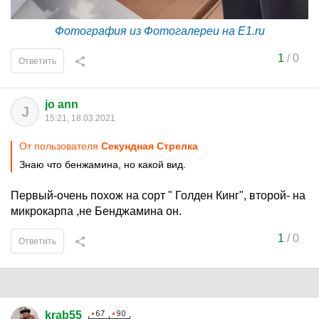
Фотография из Фотогалереи на E1.ru
1
/
0
Ответить
jo ann
J
15:21, 18.03.2021
От пользователя
Секундная Стрелка
Знаю что бенжамина, но какой вид.
Первый-очень похож на сорт " Голден Кинг", второй- на
микрокарпа ,не Бенджамина он.
1
/
0
Ответить
krab55