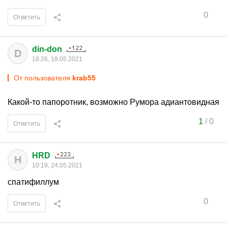
0
Ответить
din-don
D
18:26, 18.05.2021
От пользователя
krab55
Какой-то папоротник, возможно Румора адиантовидная
1
/
0
Ответить
HRD
H
10:19, 24.05.2021
спатифиллум
0
Ответить