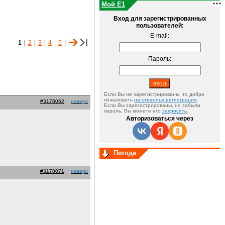
Мой E1
Вход для зарегистрированных
пользователей:
E-mail:
1
|
2
|
3
|
4
|
5
|
Пароль:
Если Вы не зарегистрированы, то добро
пожаловать
на страницу регистрации
.
#3178062
наверх
Если Вы зарегистрированы, но забыли
пароль, Вы можете его
запросить
.
Авторизоваться через
Погода
#3178071
наверх