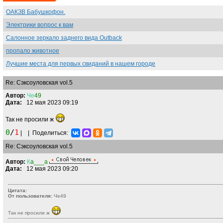
ОАКЗВ Бабушкофон.
Электрики вопрос к вам
Салонное зеркало заднего вида Outback
пропало животное
Лучшие места для первых свиданий в нашем городе
Re: Сэксоуловская vol.5
Автор:
Че
49
Дата:
12 мая 2023 09:19
Так не просили ж
0
/
1
|
|
Поделиться:
Re: Сэксоуловская vol.5
Автор:
К
a___a
Дата:
12 мая 2023 09:20
Цитата:
От пользователя:
Че49
Так не просили ж