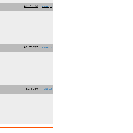
#3178074
наверх
#3178077
наверх
#3178080
наверх