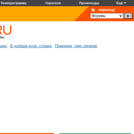
Телепрограмма
Гороскоп
Промокоды
Ещё
переход:
ошки
В добрые руки: собаки
Поможем, чем сможем
,
,
,