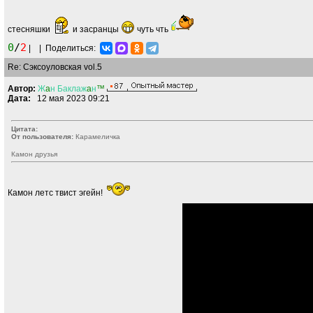
стесняшки
и засранцы
чуть чть
0
/
2
|
|
Поделиться:
Re: Сэксоуловская vol.5
Автор:
Ж
a
н
Баклаж
a
н
™
Дата:
12 мая 2023 09:21
Цитата:
От пользователя:
Кaрaмeличкa
Камон друзья
Камон летс твист эгейн!