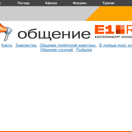
а
Погода
Афиша
Форумы
Туризм
Карта
Знакомства
Общение любителей животных
В добрые руки: к
:
,
,
,
Общение соседей
Рыбалка
,