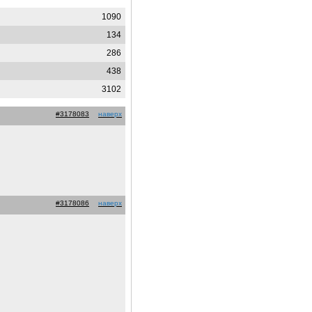
1090
134
286
438
3102
#3178083
наверх
#3178086
наверх