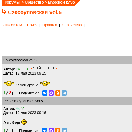
Форумы
>
Общество
>
Мужской клуб
Сэксоуловская vol.5
Список Тем
|
Поиск
|
Правила
|
Статистика
|
Сэксоуловская vol.5
Автор:
К
a___a
Дата:
12 мая 2023 09:15
Камон друзья
1
/
2
|
|
Поделиться:
Re: Сэксоуловская vol.5
Автор:
Че
49
Дата:
12 мая 2023 09:16
Эврибади
1
/
1
|
|
Поделиться: