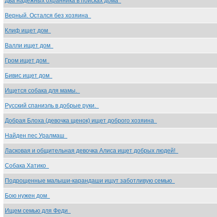
Два надежных охранника в поисках дома
Верный. Остался без хозяина
Клиф ищет дом
Валли ищет дом
Гром ищет дом
Бивис ищет дом
Ищется собака для мамы.
Русский спаниэль в добрые руки.
Добрая Блоха (девочка щенок) ищет доброго хозяина
Найден пес Уралмаш
Ласковая и общительная девочка Алиса ищет добрых людей!
Собака Хатико
Подрощенные малыши-карандаши ищут заботливую семью
Бою нужен дом
Ищем семью для Феди