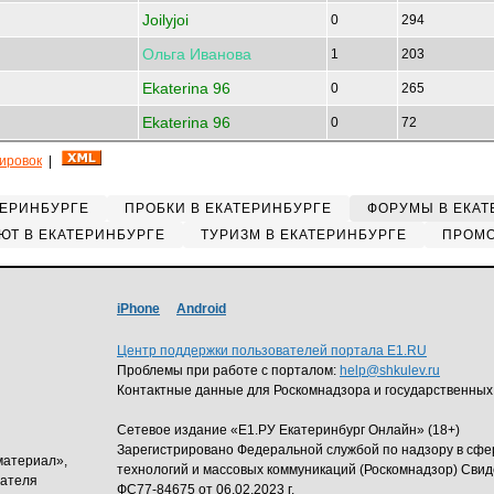
Joilyjoi
0
294
Ольга
Иванова
1
203
Ekaterina 96
0
265
Ekaterina 96
0
72
кировок
|
ТЕРИНБУРГЕ
ПРОБКИ В ЕКАТЕРИНБУРГЕ
ФОРУМЫ В ЕКАТ
ЮТ В ЕКАТЕРИНБУРГЕ
ТУРИЗМ В ЕКАТЕРИНБУРГЕ
ПРОМО
iPhone
Android
Центр поддержки пользователей портала E1.RU
Проблемы при работе с порталом:
help@shkulev.ru
Контактные данные для Роскомнадзора и государственных
Сетевое издание «Е1.РУ Екатеринбург Онлайн» (18+)
Зарегистрировано Федеральной службой по надзору в сф
материал»,
технологий и массовых коммуникаций (Роскомнадзор) Свид
дателя
ФС77-84675 от 06.02.2023 г.