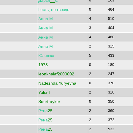
Дарья
__
С
0
169
Гость
,
не
гвоздь
.
0
464
Анна
М
4
510
Анна
М
3
404
Анна
М
4
480
Анна
М
2
315
Юляшка
5
433
1973
0
180
leonkhalaf2000002
2
247
Nadezhda Yuryevna
0
370
Yulia-f
2
316
Sourtrayker
0
350
Рена
25
2
360
Рена
25
2
372
Рена
25
2
532