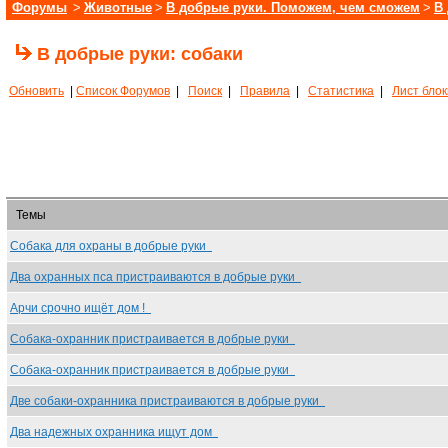
Форумы
>
Животные
>
В добрые руки. Поможем, чем сможем
>
В
В добрые руки: собаки
Обновить
|
Список Форумов
|
Поиск
|
Правила
|
Статистика
|
Лист бло
Темы
Собака для охраны в добрые руки
Два охранных пса пристраиваются в добрые руки
Арчи срочно ищёт дом !
Собака-охранник пристраивается в добрые руки
Собака-охранник пристраивается в добрые руки
Две собаки-охранника пристраиваются в добрые руки
Два надежных охранника ищут дом