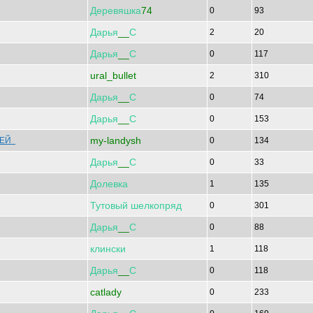
Деревяшка
74
0
93
Дарья
__
С
2
20
Дарья
__
С
0
117
ural_bullet
2
310
Дарья
__
С
0
74
Дарья
__
С
0
153
my-landysh
ОКЕЙ
0
134
Дарья
__
С
0
33
Долевка
1
135
Тутовый
шелкопряд
0
301
Дарья
__
С
0
88
клински
1
118
Дарья
__
С
0
118
catlady
0
233