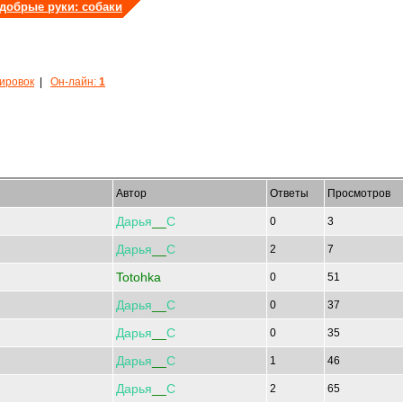
 добрые руки: собаки
кировок
|
Он-лайн:
1
Автор
Ответы
Просмотров
Дарья
__
С
0
3
Дарья
__
С
2
7
Totohka
0
51
Дарья
__
С
0
37
Дарья
__
С
0
35
Дарья
__
С
1
46
Дарья
__
С
2
65