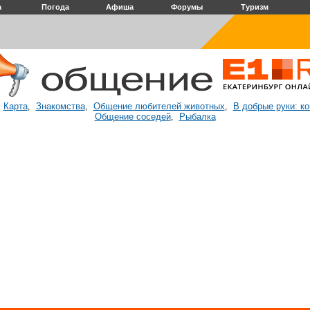
а
Погода
Афиша
Форумы
Туризм
Карта
Знакомства
Общение любителей животных
В добрые руки: к
:
,
,
,
Общение соседей
Рыбалка
,