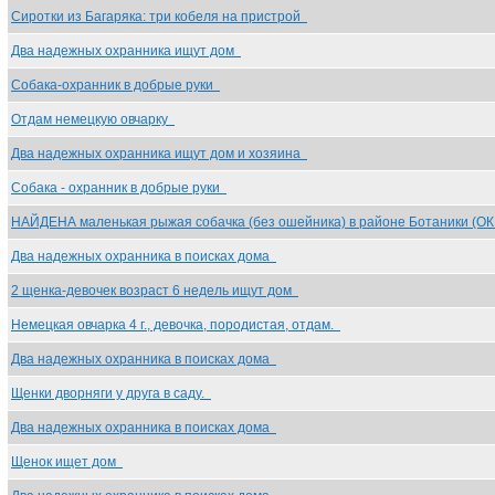
Сиротки из Багаряка: три кобеля на пристрой
Два надежных охранника ищут дом
Собака-охранник в добрые руки
Отдам немецкую овчарку
Два надежных охранника ищут дом и хозяина
Собака - охранник в добрые руки
НАЙДЕНА маленькая рыжая собачка (без ошейника) в районе Ботаники (
Два надежных охранника в поисках дома
2 щенка-девочек возраст 6 недель ищут дом
Немецкая овчарка 4 г., девочка, породистая, отдам.
Два надежных охранника в поисках дома
Щенки дворняги у друга в саду.
Два надежных охранника в поисках дома
Щенок ищет дом