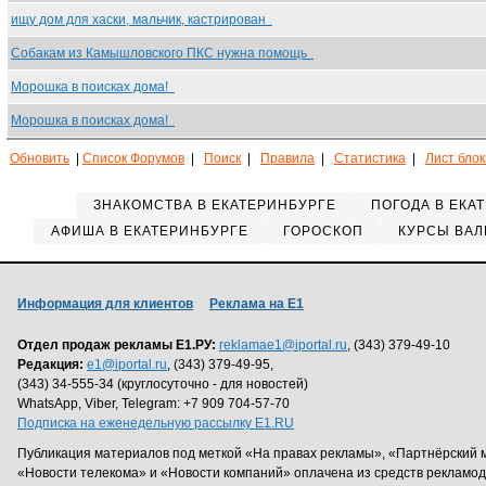
ищу дом для хаски, мальчик, кастрирован
Собакам из Камышловского ПКС нужна помощь
Морошка в поисках дома!
Морошка в поисках дома!
Обновить
|
Список Форумов
|
Поиск
|
Правила
|
Статистика
|
Лист бло
ЗНАКОМСТВА В ЕКАТЕРИНБУРГЕ
ПОГОДА В ЕКА
АФИША В ЕКАТЕРИНБУРГЕ
ГОРОСКОП
КУРСЫ ВАЛ
Информация для клиентов
Реклама на Е1
Отдел продаж рекламы Е1.РУ:
reklamae1@iportal.ru
, (343) 379-49-10
Редакция:
e1@iportal.ru
, (343) 379-49-95,
(343) 34-555-34 (круглосуточно - для новостей)
WhatsApp, Viber, Telegram: +7 909 704-57-70
Подписка на еженедельную рассылку E1.RU
Публикация материалов под меткой «На правах рекламы», «Партнёрский 
«Новости телекома» и «Новости компаний» оплачена из средств рекламо