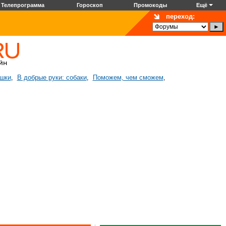
Телепрограмма
Гороскоп
Промокоды
Ещё
переход:
ошки
В добрые руки: собаки
Поможем, чем сможем
,
,
,