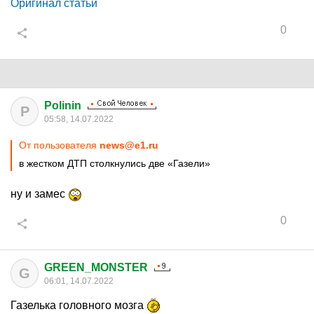
Оригинал статьи
0
Polinin
P
05:58, 14.07.2022
От пользователя
news@e1.ru
в жестком ДТП столкнулись две «Газели»
ну и замес
0
GREEN_MONSTER
G
06:01, 14.07.2022
Газелька головного мозга