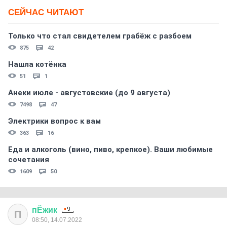
СЕЙЧАС ЧИТАЮТ
Только что стал свидетелем грабёж с разбоем
875
42
Нашла котёнка
51
1
Анеки июле - августовские (до 9 августа)
7498
47
Электрики вопрос к вам
363
16
Еда и алкоголь (вино, пиво, крепкое). Ваши любимые
сочетания
1609
50
пЁжик
П
08:50, 14.07.2022