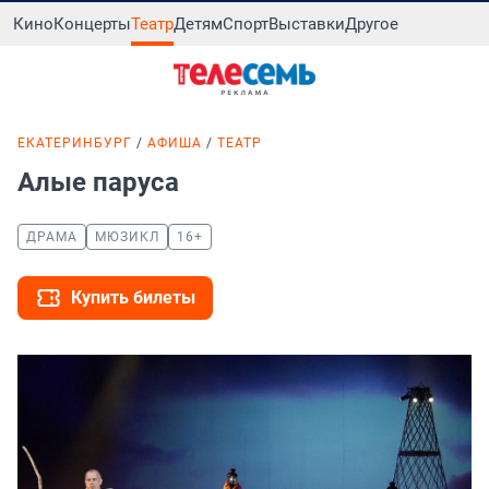
Кино
Концерты
Театр
Детям
Спорт
Выставки
Другое
ЕКАТЕРИНБУРГ
АФИША
ТЕАТР
Алые паруса
ДРАМА
МЮЗИКЛ
16+
Купить билеты