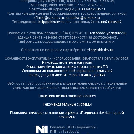
Телефоны (круглосуточно): 8 (343) 379-49-95, 34-555-34,
WhatsApp, Viber, Telegram: +7 909 704-57-70
Электронный адрес редакции:
e1@shkulev.ru
Контактные данные для Роскомнадзора и государственных органов:
e1info@shkulev.ru
,
juristekat@shkulev.ru
Техподдержка:
help@shkulev.ru
или воспользуйтесь
веб-формой
Связаться с отделом продаж: 8 (343) 379-49-10,
reklamae1@shkulev.ru
Редакция сайта не несет ответственности за достоверность
информации, содержащейся в рекламных объявлениях.
Связаться по вопросам партнёрства:
e1pr@shkulev.ru
Особенности эксплуатации (использования) веб-портала регулируются:
Руководством пользователя
Описанием функциональных характеристик ПО
Условиями использования веб-портала и политикой
конфиденциальности персональных данных
Веб-портал распространяется в виде интернет-сервиса, специальные
действия по установке на стороне пользователя не требуются
Политика использования cookies
Рекомендательные системы
Пользовательское соглашение сервиса «Подписка без баннерной
рекламы»