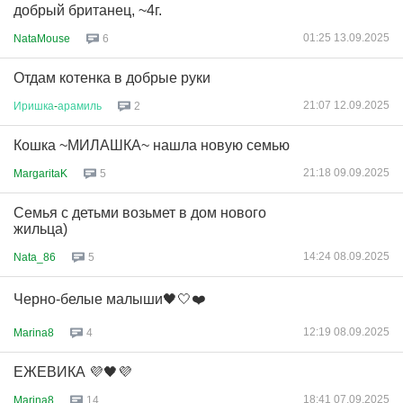
добрый британец, ~4г.
01:25 13.09.2025
NataMouse
6
Отдам котенка в добрые руки
21:07 12.09.2025
Иришка
-
арамиль
2
Кошка ~МИЛАШКА~ нашла новую семью
21:18 09.09.2025
MargaritaK
5
Семья с детьми возьмет в дом нового
жильца)
14:24 08.09.2025
Nata_86
5
Черно-белые малыши🖤🤍❤️
12:19 08.09.2025
Marina8
4
ЕЖЕВИКА 💜🖤💜
18:41 07.09.2025
Marina8
14