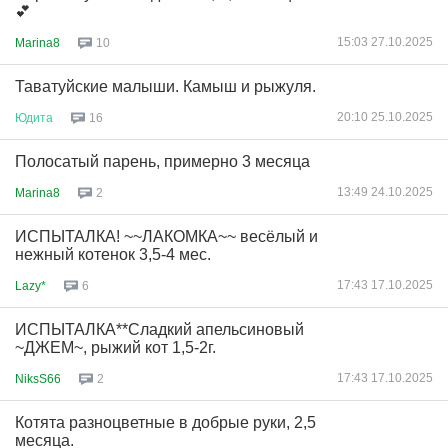
💕
15:03 27.10.2025
Marina8
10
Таватуйские малыши. Камыш и рыжуля.
20:10 25.10.2025
Юдита
16
Полосатый парень, примерно 3 месяца
13:49 24.10.2025
Marina8
2
ИСПЫТАЛКА! ~~ЛАКОМКА~~ весёлый и
нежный котенок 3,5-4 мес.
17:43 17.10.2025
Lazy*
6
ИСПЫТАЛКА**Сладкий апельсиновый
~ДЖЕМ~, рыжий кот 1,5-2г.
17:43 17.10.2025
NiksS66
2
Котята разноцветные в добрые руки, 2,5
месяца.