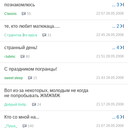
познакомлюсь
...
3
22:57 28.05.2008
Classss
55
те, кто любит матюкаца.....
...
2
22:45 28.05.2008
Студентка
3
го
курса
31
странный день!
...
4
21:51 28.05.2008
с
lubmc
80
С праздником погранцы!
21:43 28.05.2008
sweet sleep
15
Вот из-за некоторых, молодым не когда
не попробывать ЖМЖМЖ
21:17 28.05.2008
Добрый
бобр
.
24
Кто со мной на...
...
6
21:07 28.05.2008
_
Пуша
_
140