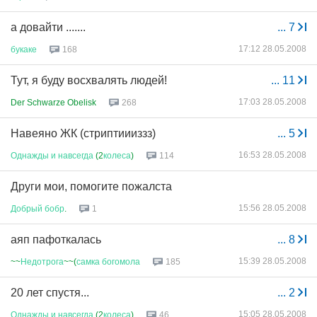
а довайти .......
...
7
17:12 28.05.2008
букаке
168
Тут, я буду восхвалять людей!
...
11
17:03 28.05.2008
Der Schwarze Obelisk
268
Навеяно ЖК (стриптиииззз)
...
5
16:53 28.05.2008
Однажды
и
навсегда
(2
колеса
)
114
Други мои, помогите пожалста
15:56 28.05.2008
Добрый
бобр
.
1
аяп пафоткалась
...
8
15:39 28.05.2008
~~
Недотрога
~~(
самка
богомола
185
20 лет спустя...
...
2
15:05 28.05.2008
Однажды
и
навсегда
(2
колеса
)
46