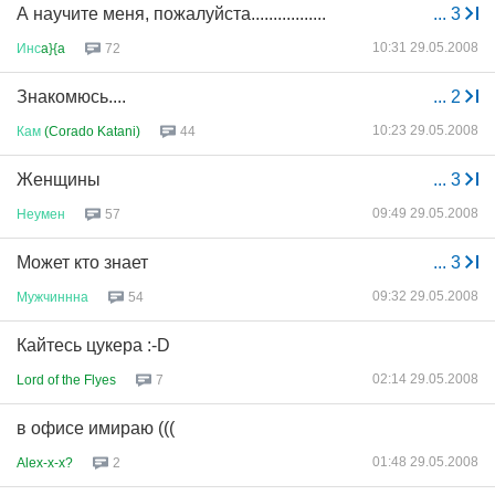
А научите меня, пожалуйста.................
...
3
10:31 29.05.2008
Инс
a}{a
72
Знакомюсь....
...
2
10:23 29.05.2008
Кам
(Corado Katani)
44
Женщины
...
3
09:49 29.05.2008
Неумен
57
Может кто знает
...
3
09:32 29.05.2008
Мужчиннна
54
Кайтесь цукера :-D
02:14 29.05.2008
Lord of the Flyes
7
в офисе имираю (((
01:48 29.05.2008
Alex-x-x?
2