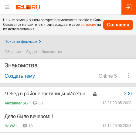
На информационном ресурсе применяются cookie-файлы.
Согласен
Оставаясь на сайте, вы подтверждаете свое
согласие
на
их использование.
Поиск по форумам
Общение
Отдых
Знакомства
Знакомства
Создать тему
Online 5
/ Обед в районе гостиницы «Исеть» ...
...
3
13:37 29.05.2008
Alexander SG
68
Дело было вечером!!!
13:12 29.05.2008
NexWat
18