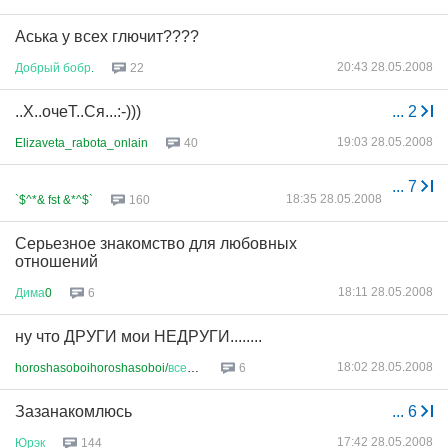
Аська у всех глючит????
20:43 28.05.2008
Добрый
бобр
.
22
..Х..очеТ..Ся...:-)))
...
2
19:03 28.05.2008
Elizaveta_rabota_onlain
40
...
7
18:35 28.05.2008
`$^*& fst &*^$`
160
Серьезное знакомство для любовных
отношений
18:11 28.05.2008
Дима
0
6
ну что ДРУГИ мои НЕДРУГИ........
18:02 28.05.2008
horoshasoboihoroshasoboi/
всем
...
6
Зазанакомлюсь
...
6
17:42 28.05.2008
Юрэк
144