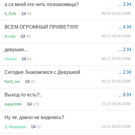
а са мной кто нить познакомица?
...
3
00:43 29.05.2008
4_FUN
56
ВСЕМ ОГРОМНЫЙ ПРИВЕТ!!!!!!!
...
4
00:17 29.05.2008
A
ле
ha
93
девушки...
...
2
00:17 29.05.2008
Пешин
42
Сегодня Знакомлюся с Девушкой
...
2
00:15 29.05.2008
FerO_om
43
Выход-то есть?:.
...
8
23:22 28.05.2008
superJohn
176
Ну че, давно не виделись?
23:13 28.05.2008
Д
.
Медведев
12