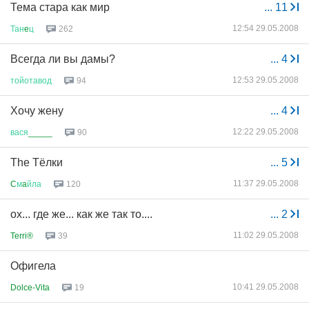
Тема стара как мир
...
11
12:54 29.05.2008
Тан
e
ц
262
Всегда ли вы дамы?
...
4
12:53 29.05.2008
тойотавод
94
Хочу жену
...
4
12:22 29.05.2008
вася
_____
90
The Тёлки
...
5
11:37 29.05.2008
C
м
a
йла
120
ох... где же... как же так то....
...
2
11:02 29.05.2008
Terri®
39
Офигела
10:41 29.05.2008
Dolce-Vita
19