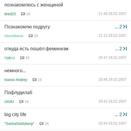
познакомлюсь с женщиной
21:48 28.02.2007
dred23
18
Познакомлю подругу
...
2
21:12 28.02.2007
Непоймичо
29
откуда есть пошёл феминизм
...
2
20:47 28.02.2007
М
yk
ла
45
немного...
20:46 28.02.2007
Ivanov Andrey
15
Пофлудилаб
20:44 28.02.2007
UIUIU
18
big city life
...
2
20:44 28.02.2007
*SashaGoldsberg*
26