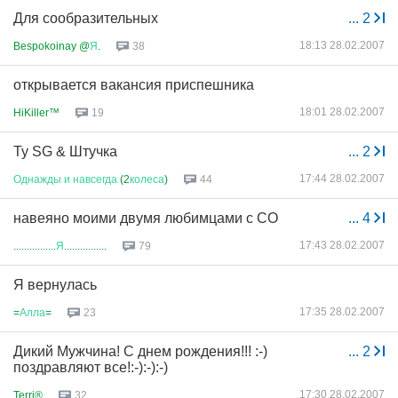
Для сообразительных
...
2
18:13 28.02.2007
Bespokoinay @
Я
.
38
открывается вакансия приспешника
18:01 28.02.2007
HiKiller™
19
Ту SG & Штучка
...
2
17:44 28.02.2007
Однажды
и
навсегда
(2
колеса
)
44
навеяно моими двумя любимцами с СО
...
4
17:43 28.02.2007
................
Я
................
79
Я вернулась
17:35 28.02.2007
=
Алла
=
23
Дикий Мужчина! С днем рождения!!! :-)
...
2
поздравляют все!:-):-):-)
17:30 28.02.2007
Terri®
32