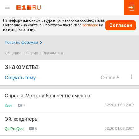
На информационном ресурсе применяются cookie-файлы.
Согласен
Оставаясь на сайте, вы подтверждаете свое
согласие
на
их использование.
Поиск по форумам
Общение
Отдых
Знакомства
Знакомства
Создать тему
Online 5
Опросы. Может и боянчег но смешно
02:28 01.03.2007
Кээт
4
Эй. кондитеры
02:06 01.03.2007
QuiProQuo
8