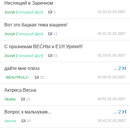
Неспящий в Заречном
01:53 01.03.2007
Jozzyk (
Галодный
Друг
)
3
Вот это бацкая тема ващеее!
01:41 01.03.2007
Jozzyk (
Галодный
Друг
)
11
С празнекам ВЕСНЫ и Е1!!! Уряяя!!!
01:18 01.03.2007
Jozzyk (
Галодный
Друг
)
23
дайте мне плизз
...
2
01:00 01.03.2007
~BEAUTIFUL2~
25
Актриса Весна
00:51 01.03.2007
Stoykiy
13
Вопрос к мальчукам...
...
2
00:42 01.03.2007
Акелла
33