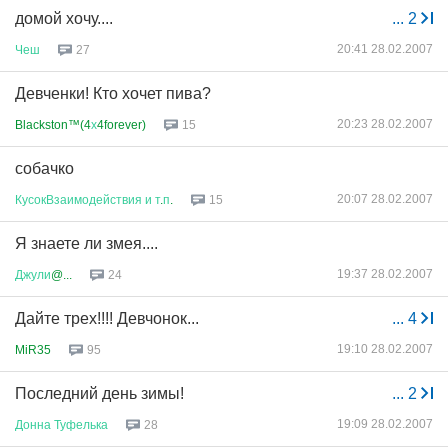
домой хочу....
...
2
20:41 28.02.2007
Чеш
27
Девченки! Кто хочет пива?
20:23 28.02.2007
Blackston™(4
х
4forever)
15
собачко
20:07 28.02.2007
КусокВзаимодействия
и
т
.
п
.
15
Я знаете ли змея....
19:37 28.02.2007
Джули
@...
24
Дайте трех!!!! Девчонок...
...
4
19:10 28.02.2007
MiR35
95
Последний день зимы!
...
2
19:09 28.02.2007
Донна
Туфелька
28