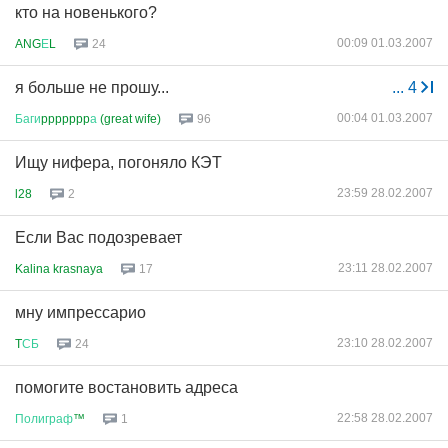
кто на новенького?
00:09 01.03.2007
ANG
Е
L
24
я больше не прошу...
...
4
00:04 01.03.2007
Баги
ppppppp
а
(great wife)
96
Ищу нифера, погоняло КЭТ
23:59 28.02.2007
l28
2
Если Вас подозревает
23:11 28.02.2007
Kalina krasnaya
17
мну импрессарио
23:10 28.02.2007
T
СБ
24
помогите востановить адреса
22:58 28.02.2007
Полиграф
™
1