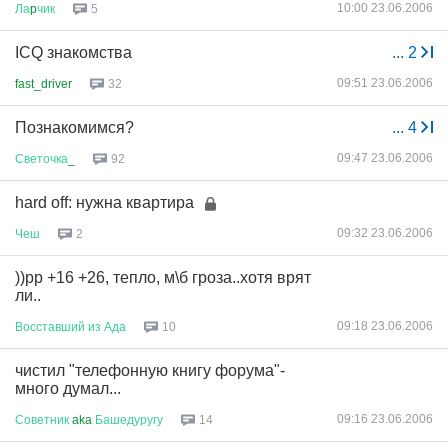
10:00 23.06.2006
Ла
p
чик
5
ICQ знакомства
...
2
09:51 23.06.2006
fast_driver
32
Познакомимся?
...
4
09:47 23.06.2006
Светочка
_
92
hard off: нужна квартира
09:32 23.06.2006
Чеш
2
))рр +16 +26, тепло, м\б гроза..хотя врят
ли..
09:18 23.06.2006
Восставший
из
Ада
10
чистил "телефонную книгу форума"-
много думал...
09:16 23.06.2006
Советник
aka
Башедуругу
14