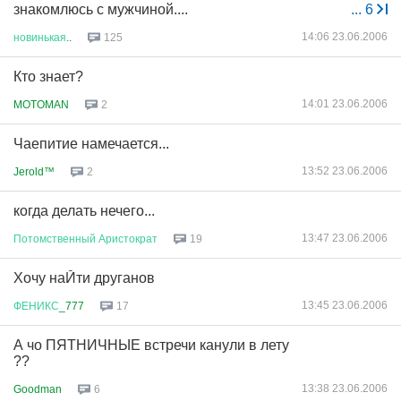
знакомлюсь с мужчиной....
...
6
14:06 23.06.2006
новинькая
..
125
Кто знает?
14:01 23.06.2006
MOTOMAN
2
Чаепитие намечается...
13:52 23.06.2006
Jerold™
2
когда делать нечего...
13:47 23.06.2006
Потомственный
Аристократ
19
Хочу наЙти друганов
13:45 23.06.2006
ФЕНИКС
_777
17
А чо ПЯТНИЧНЫЕ встречи канули в лету
??
13:38 23.06.2006
Goodman
6