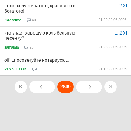
Тоже хочу женатого, красивого и
...
2
богатого!
21:29 22.06.2006
*Krasotka*
43
кто знает хорошую крлыбельную
...
2
песенку?
21:28 22.06.2006
samajaja
28
off....посоветуйте нотариуса .....
21:19 22.06.2006
Pablo_Hasan!
3
2849