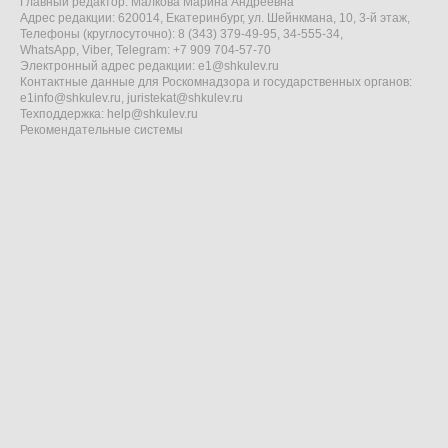
Главный редактор: Малкова Марина Андреевна
Адрес редакции: 620014, Екатеринбург, ул. Шейнкмана, 10, 3-й этаж,
Телефоны (круглосуточно): 8 (343) 379-49-95, 34-555-34,
WhatsApp, Viber, Telegram: +7 909 704-57-70
Электронный адрес редакции:
e1@shkulev.ru
Контактные данные для Роскомнадзора и государственных органов:
e1info@shkulev.ru
,
juristekat@shkulev.ru
Техподдержка:
help@shkulev.ru
Рекомендательные системы