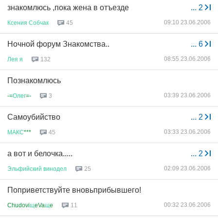
знакомлюсь ,пока жена в отъезде
...
2
09:10 23.06.2006
Ксения
Собчак
45
Ночной форум Знакомства..
...
6
08:55 23.06.2006
Лея
я
132
Познакомлюсь
03:39 23.06.2006
-=
Олег
=-
3
Самоубийство
...
2
03:33 23.06.2006
МАКС
***
45
а вот и белочка.....
...
2
02:09 23.06.2006
Эльфийский
винодел
25
Поприветствуйте вновьприбывшего!
00:32 23.06.2006
Chudovi
щ
eVa
щ
e
11