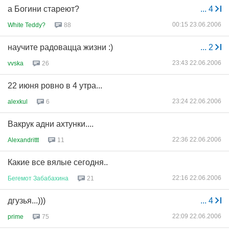
а Богини стареют?
...
4
00:15 23.06.2006
White Teddy?
88
научите радовацца жизни :)
...
2
23:43 22.06.2006
vvska
26
22 июня ровно в 4 утра...
23:24 22.06.2006
alexkul
6
Вакрук адни ахтунки....
22:36 22.06.2006
Alexandrittt
11
Какие все вялые сегодня..
22:16 22.06.2006
Бегемот
Забабахина
21
дгузья...)))
...
4
22:09 22.06.2006
prime
75