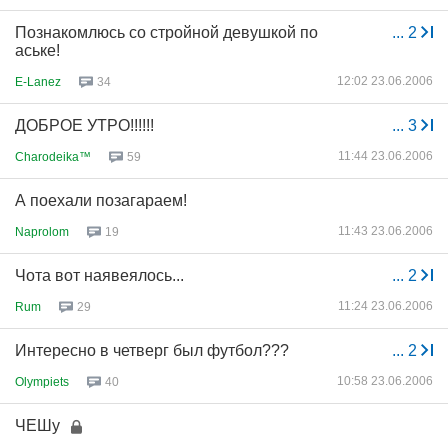
Познакомлюсь со стройной девушкой по
...
2
аське!
12:02 23.06.2006
E-Lanez
34
ДОБРОЕ УТРО!!!!!!
...
3
11:44 23.06.2006
Charodeika™
59
А поехали позагараем!
11:43 23.06.2006
Naprolom
19
Чота вот наявеялось...
...
2
11:24 23.06.2006
Rum
29
Интересно в четверг был футбол???
...
2
10:58 23.06.2006
Olympiets
40
ЧЕШу