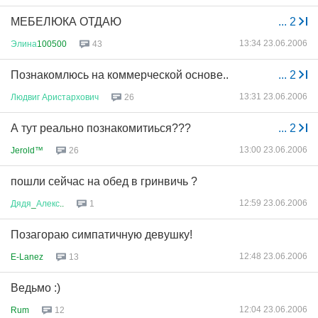
МЕБЕЛЮКА ОТДАЮ
...
2
13:34 23.06.2006
Элина
100500
43
Познакомлюсь на коммерческой основе..
...
2
13:31 23.06.2006
Людвиг
Аристархович
26
А тут реально познакомитиься???
...
2
13:00 23.06.2006
Jerold™
26
пошли сейчас на обед в гринвичь ?
12:59 23.06.2006
Дядя
_
Алекс
..
1
Позагораю симпатичную девушку!
12:48 23.06.2006
E-Lanez
13
Ведьмо :)
12:04 23.06.2006
Rum
12