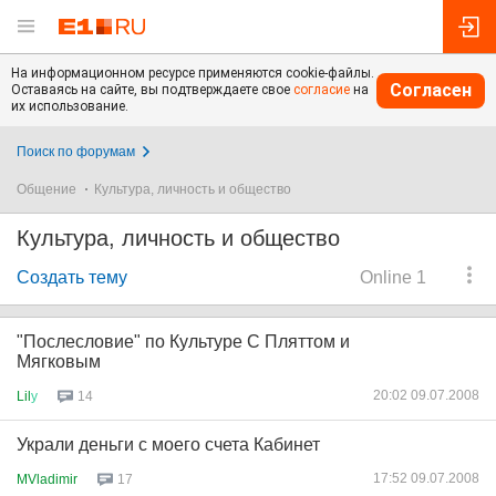
На информационном ресурсе применяются cookie-файлы.
Согласен
Оставаясь на сайте, вы подтверждаете свое
согласие
на
их использование.
Поиск по форумам
Общение
Культура, личность и общество
Культура, личность и общество
Создать тему
Online 1
"Послесловие" по Культуре С Пляттом и
Мягковым
20:02 09.07.2008
Lil
у
14
Украли деньги с моего счета Кабинет
17:52 09.07.2008
MVladimir
17