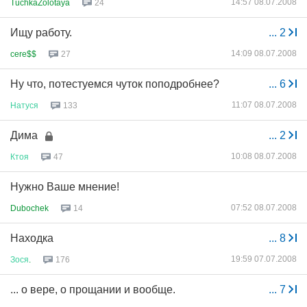
14:57 08.07.2008
TuchkaZolotaya
24
Ищу работу.
...
2
14:09 08.07.2008
cere$$
27
Ну что, потестуемся чуток поподробнее?
...
6
11:07 08.07.2008
Натуся
133
Дима
...
2
10:08 08.07.2008
Ктоя
47
Нужно Ваше мнение!
07:52 08.07.2008
Dubochek
14
Находка
...
8
19:59 07.07.2008
Зося
.
176
... о вере, о прощании и вообще.
...
7