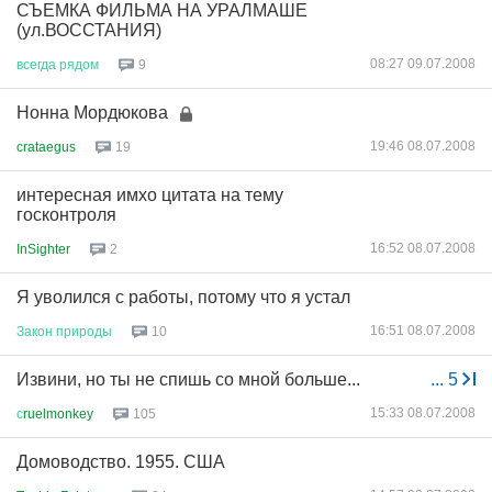
СЪЕМКА ФИЛЬМА НА УРАЛМАШЕ
(ул.ВОССТАНИЯ)
08:27 09.07.2008
всегда
рядом
9
Нонна Мордюкова
19:46 08.07.2008
crataegus
19
интересная имхо цитата на тему
госконтроля
16:52 08.07.2008
InSighter
2
Я уволился с работы, потому что я устал
16:51 08.07.2008
Закон
природы
10
Извини, но ты не спишь со мной больше...
...
5
15:33 08.07.2008
с
ruelmonkey
105
Домоводство. 1955. США