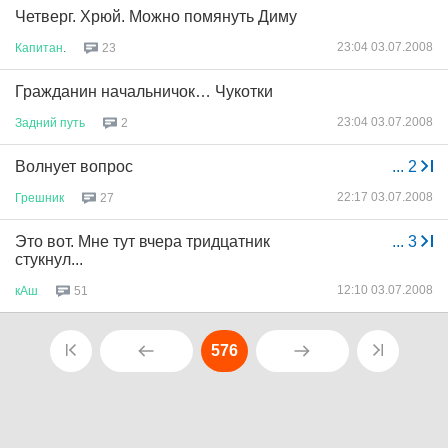
Четверг. Хрюй. Можно помянуть Диму
23:04 03.07.2008
Капитан
.
23
Гражданин начальничок… Чукотки
23:04 03.07.2008
Задний
путь
2
Волнует вопрос
...
2
22:17 03.07.2008
Грешник
27
Это вот. Мне тут вчера тридцатник
...
3
стукнул...
12:10 03.07.2008
кАш
51
576