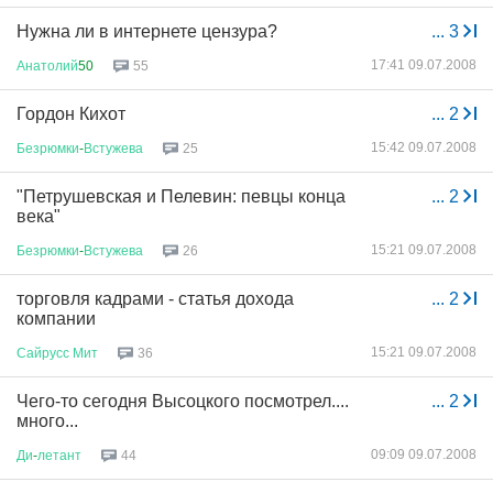
Нужна ли в интернете цензура?
...
3
17:41 09.07.2008
Анатолий
50
55
Гордон Кихот
...
2
15:42 09.07.2008
Безрюмки
-
Встужева
25
"Петрушевская и Пелевин: певцы конца
...
2
века"
15:21 09.07.2008
Безрюмки
-
Встужева
26
торговля кадрами - статья дохода
...
2
компании
15:21 09.07.2008
Сайрусс
Мит
36
Чего-то сегодня Высоцкого посмотрел....
...
2
много...
09:09 09.07.2008
Ди
-
летант
44