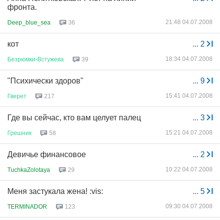
фронта.
21:48 04.07.2008
Deep_blue_sea
36
кот
...
2
18:34 04.07.2008
Безрюмки
-
Встужева
39
"Психически здоров"
...
9
15:41 04.07.2008
Гверет
217
Где вы сейчас, кто вам целует палец
...
3
15:21 04.07.2008
Грешник
58
Девичье финансовое
...
2
10:22 04.07.2008
TuchkaZolotaya
29
Меня застукала жена! :vis:
...
5
09:30 04.07.2008
TERMINADOR
123