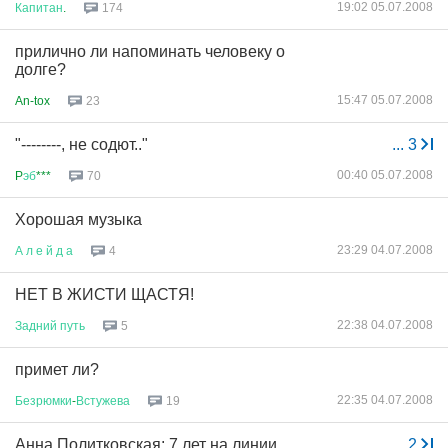
19:02 05.07.2008
Капитан
.
174
прилично ли напоминать человеку о
долге?
15:47 05.07.2008
An-tox
23
"--------, не содют.."
...
3
00:40 05.07.2008
P
эб
***
70
Хорошая музыка
23:29 04.07.2008
А
л
е
й
д
а
4
НЕТ В ЖИСТИ ЩАСТЯ!
22:38 04.07.2008
Задний
путь
5
примет ли?
22:35 04.07.2008
Безрюмки
-
Встужева
19
Анна Политковская: 7 лет на линии
...
2