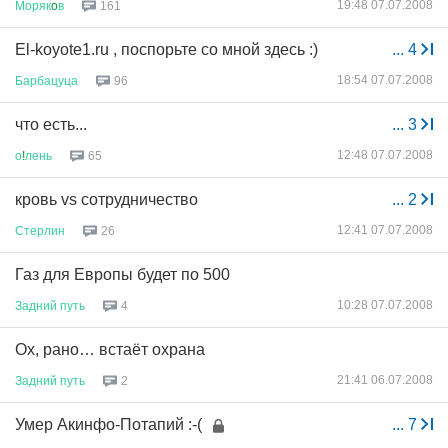
19:48 07.07.2008
Моряк
o
в
161
El-koyote1.ru , поспорьте со мной здесь :)
...
4
18:54 07.07.2008
Барбацуца
96
что есть...
...
3
12:48 07.07.2008
о
!
лень
65
кровь vs сотрудничество
...
2
12:41 07.07.2008
Стерлин
26
Газ для Европы будет по 500
10:28 07.07.2008
Задний
путь
4
Ох, рано… встаёт охрана
21:41 06.07.2008
Задний
путь
2
Умер Акинфо-Потапий :-(
...
7