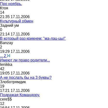
Про ноябрь.
Ктоя
14
21:35 17.11.2006
Культурный обмен
Задний
ум
0
21:14 17.11.2006
В который раз крикнем: "ма-лац-цы!"
В
anzay
2
19:29 17.11.2006
...
2
Имеют ли право родители...
lenikka
42
19:05 17.11.2006
А не послать бы на 3 буквы?
Злоботрямдик
19
17:21 17.11.2006
Подражая Командору.
cere$$
12
16:54 17.11.2006