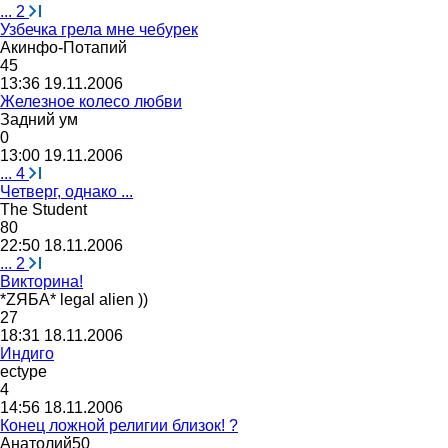
...
2
Узбечка грела мне чебурек
Акинфо
-
Потапий
45
13:36 19.11.2006
Железное колесо любви
Задний
ум
0
13:00 19.11.2006
...
4
Четверг, однако ...
The Student
80
22:50 18.11.2006
...
2
Викторина!
*Z
ЯБА
* legal alien ))
27
18:31 18.11.2006
Индиго
ectype
4
14:56 18.11.2006
Конец ложной религии близок! ?
Анатолий
50