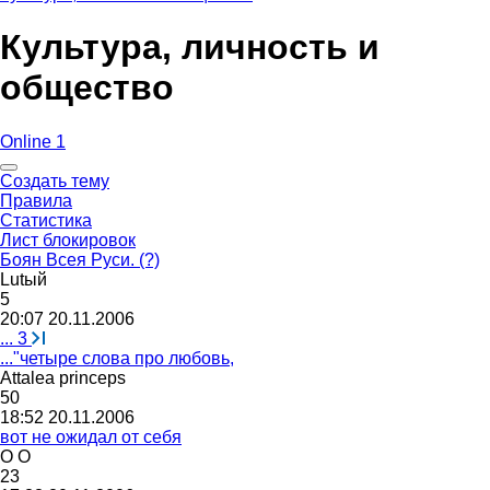
Культура, личность и
общество
Online 1
Создать тему
Правила
Статистика
Лист блокировок
Боян Всея Руси. (?)
Lut
ый
5
20:07 20.11.2006
...
3
..."четыре слова про любовь,
Attalea princeps
50
18:52 20.11.2006
вот не ожидал от себя
O O
23