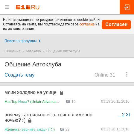
На информационном ресурсе применяются cookie-файлы.
Согласен
Оставаясь на сайте, вы подтверждаете свое
согласие
на
их использование.
Поиск по форумам
Общение
Автоклуб
Общение Автоклуба
Общение Автоклуба
Создать тему
Online 31
млин холодно на улице
03:19 20.11.2010
MacTep
Йода
? (Unfair Advantage...
10
почему так сильно есть хочется именно
...
2
ночью? :(
03:13 20.11.2010
Ж
e
н
e
чк
a (
верните
аккаунт
! )))
28