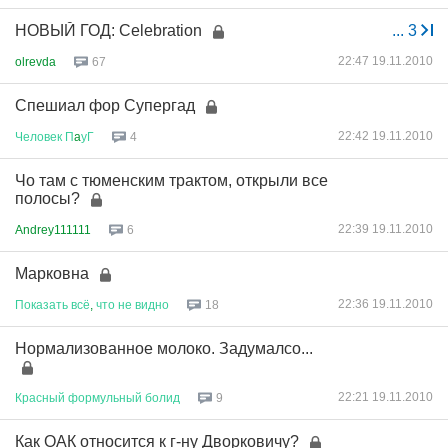
НОВЫЙ ГОД: Celebration
...
3
22:47 19.11.2010
olrevda
67
Спешиал фор Супергад
22:42 19.11.2010
Человек
П
a
уГ
4
Чо там с тюменским трактом, открыли все
полосы?
22:39 19.11.2010
Andrey111111
6
Марковна
22:36 19.11.2010
Показать
всё
,
что
не
видно
18
Нормализованное молоко. Задумалсо...
22:21 19.11.2010
Красный
формульный
болид
9
Как ОАК относится к г-ну Дворковичу?