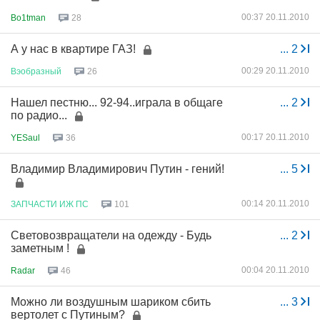
00:37 20.11.2010
Bo1tman
28
А у нас в квартире ГАЗ!
...
2
00:29 20.11.2010
Вэобразный
26
Нашел пестню... 92-94..играла в общаге
...
2
по радио...
00:17 20.11.2010
YESaul
36
Владимир Владимирович Путин - гений!
...
5
00:14 20.11.2010
ЗАПЧАСТИ
ИЖ
ПС
101
Световозвращатели на одежду - Будь
...
2
заметным !
00:04 20.11.2010
Radar
46
Можно ли воздушным шариком сбить
...
3
вертолет с Путиным?