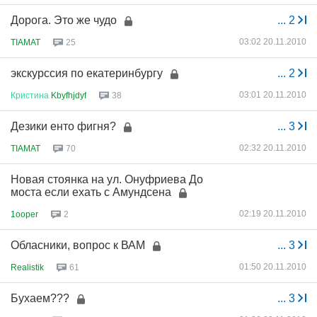
Дорога. Это же чудо
...
2
03:02 20.11.2010
TIAMAT
25
экскурссия по екатеринбургу
...
2
03:01 20.11.2010
Кристина
Kbyfhjdyf
38
Дезики енто фигня?
...
3
02:32 20.11.2010
TIAMAT
70
Новая стоянка на ул. Онуфриева До
моста если ехать с Амундсена
02:19 20.11.2010
1ooper
2
Обласники, вопрос к ВАМ
...
3
01:50 20.11.2010
Realistik
61
Бухаем???
...
3