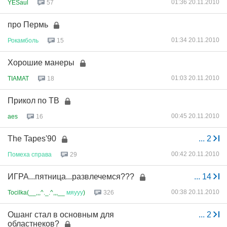
01:36 20.11.2010
YESaul
57
про Пермь
01:34 20.11.2010
Рокамболь
15
Хорошие манеры
01:03 20.11.2010
TIAMAT
18
Прикол по ТВ
00:45 20.11.2010
aes
16
The Tapes'90
...
2
00:42 20.11.2010
Помеха
справа
29
ИГРА...пятница...развлечемся???
...
14
00:38 20.11.2010
Tocilka(__,,,^._.^,,,__
мяууу
)
326
Ошанг стал в основным для
...
2
областнеков?