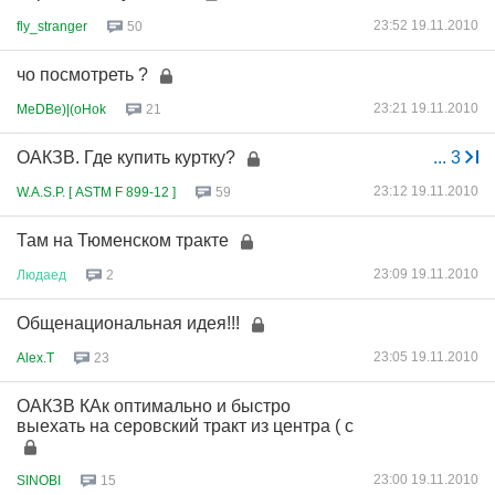
23:52 19.11.2010
fly_stranger
50
чо посмотреть ?
23:21 19.11.2010
MeDBe)|(oHok
21
ОАКЗВ. Где купить куртку?
...
3
23:12 19.11.2010
W.A.S.P. [ ASTM F 899-12 ]
59
Там на Тюменском тракте
23:09 19.11.2010
Людаед
2
Общенациональная идея!!!
23:05 19.11.2010
Alex.T
23
ОАКЗВ КАк оптимально и быстро
выехать на серовский тракт из центра ( с
23:00 19.11.2010
SINOBI
15