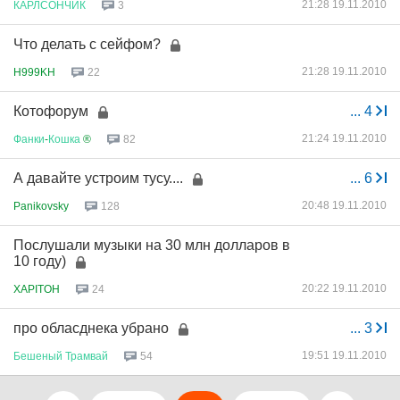
21:28 19.11.2010
КАРЛСОНЧИК
3
Что делать с сейфом?
21:28 19.11.2010
H999KH
22
Котофорум
...
4
21:24 19.11.2010
Фанки
-
Кошка
®
82
А давайте устроим тусу....
...
6
20:48 19.11.2010
Panikovsky
128
Послушали музыки на 30 млн долларов в
10 году)
20:22 19.11.2010
XAPITOH
24
про обласднека убрано
...
3
19:51 19.11.2010
Бешеный
Трамвай
54