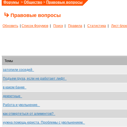
Форумы
>
Общество
>
Правовые вопросы
Правовые вопросы
Обновить
|
Список Форумов
|
Поиск
|
Правила
|
Статистика
|
Лист бло
Темы
затопили соседей
Подъем груза, если не работает лифт
в каком банке
декретные
Работа и увольнение.
как отвертеться от алиментов?
нужна помощь юриста. Проблемы с увольнением.