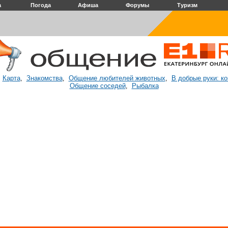
а
Погода
Афиша
Форумы
Туризм
Карта
Знакомства
Общение любителей животных
В добрые руки: к
:
,
,
,
Общение соседей
Рыбалка
,