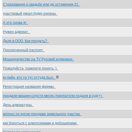
Страхование к свадьбе или до остижения 21
участковый украл будку охраны
А это снова я!
Нужен адвокат.
Доля в ООО. Как продать?
Просроченный паспорт
Мошенничество на TV Русский иллюзион
Пожалуйста, помогите понять :)
ю-лайн. кто то тут оттуда был.
Регистрация названия фирмы
продали машину.спустя месяц покупатели подали в суд(+)
День адвокатуры
вопрос по купле-продаже земельного участка
как бороться с алкоголиками и дебоширами