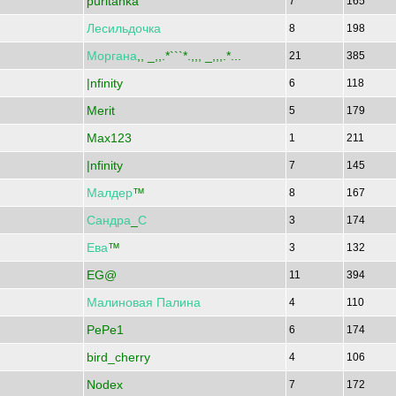
puritanka
7
165
Лесильдочка
8
198
Моргана
,, _,,.*```*.,,, _,,,.*...
21
385
|nfinity
6
118
Merit
5
179
Max123
1
211
|nfinity
7
145
Малдер
™
8
167
Сандра
_
С
3
174
Ева
™
3
132
EG@
11
394
Малиновая
Палина
4
110
PePe1
6
174
bird_cherry
4
106
Nodex
7
172