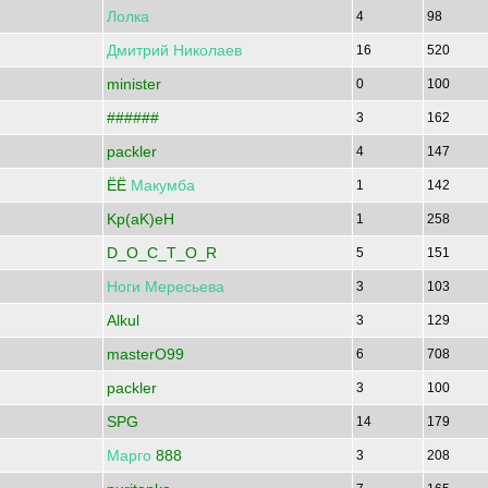
Лолка
4
98
Дмитрий
Николаев
16
520
minister
0
100
######
3
162
packler
4
147
ЁЁ
Макумба
1
142
Kp(aK)eH
1
258
D_O_C_T_O_R
5
151
Ноги
Мересьева
3
103
Alkul
3
129
masterO99
6
708
packler
3
100
SPG
14
179
Марго
888
3
208