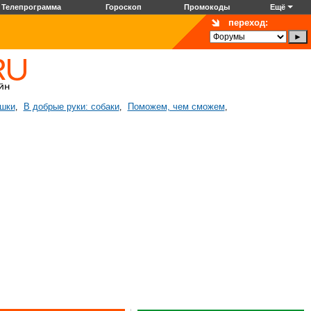
Телепрограмма
Гороскоп
Промокоды
Ещё
переход:
ошки
В добрые руки: собаки
Поможем, чем сможем
,
,
,