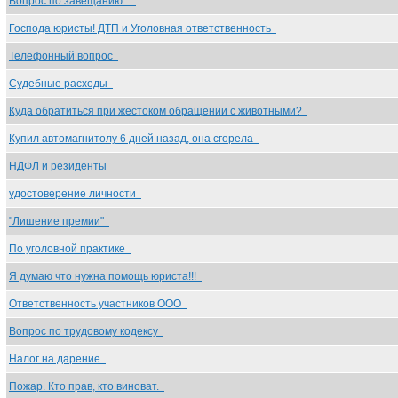
Вопрос по завещанию...
Господа юристы! ДТП и Уголовная ответственность
Телефонный вопрос
Судебные расходы
Куда обратиться при жестоком обращении с животными?
Купил автомагнитолу 6 дней назад, она сгорела
НДФЛ и резиденты
удостоверение личности
"Лишение премии"
По уголовной практике
Я думаю что нужна помощь юриста!!!
Ответственность участников ООО
Вопрос по трудовому кодексу
Налог на дарение
Пожар. Кто прав, кто виноват.