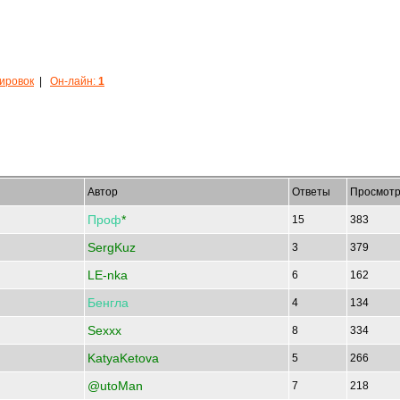
кировок
|
Он-лайн:
1
Автор
Ответы
Просмотр
Проф
*
15
383
SergKuz
3
379
LE-nka
6
162
Бенгла
4
134
Sexxx
8
334
KatyaKetova
5
266
@utoMan
7
218