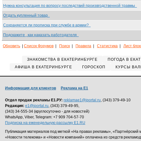
Нужна консультация по вопросу последствий произвгодственной травмы
Отдать купленный товар
Сохраняется ли прописка при службе в армии?
Подскажите , как наказать работодателя
Обновить
|
Список Форумов
|
Поиск
|
Правила
|
Статистика
|
Лист бло
ЗНАКОМСТВА В ЕКАТЕРИНБУРГЕ
ПОГОДА В ЕКА
АФИША В ЕКАТЕРИНБУРГЕ
ГОРОСКОП
КУРСЫ ВАЛ
Информация для клиентов
Реклама на Е1
Отдел продаж рекламы Е1.РУ:
reklamae1@iportal.ru
, (343) 379-49-10
Редакция:
e1@iportal.ru
, (343) 379-49-95,
(343) 34-555-34 (круглосуточно - для новостей)
WhatsApp, Viber, Telegram: +7 909 704-57-70
Подписка на еженедельную рассылку E1.RU
Публикация материалов под меткой «На правах рекламы», «Партнёрский 
«Новости телекома» и «Новости компаний» оплачена из средств рекламо