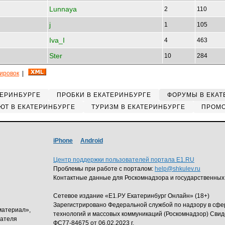
Lunnaya
2
110
j
1
105
Iva_I
4
463
Ster
10
284
кировок
|
ТЕРИНБУРГЕ
ПРОБКИ В ЕКАТЕРИНБУРГЕ
ФОРУМЫ В ЕКАТ
ЮТ В ЕКАТЕРИНБУРГЕ
ТУРИЗМ В ЕКАТЕРИНБУРГЕ
ПРОМО
iPhone
Android
Центр поддержки пользователей портала E1.RU
Проблемы при работе с порталом:
help@shkulev.ru
Контактные данные для Роскомнадзора и государственных
Сетевое издание «Е1.РУ Екатеринбург Онлайн» (18+)
Зарегистрировано Федеральной службой по надзору в сф
материал»,
технологий и массовых коммуникаций (Роскомнадзор) Свид
дателя
ФС77-84675 от 06.02.2023 г.