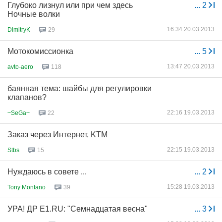
Глубоко лизнул или при чем здесь
...
2
Ночные волки
16:34 20.03.2013
DimitryK
29
Мотокомиссионка
...
5
13:47 20.03.2013
avto-aero
118
баянная тема: шайбы для регулировки
клапанов?
22:16 19.03.2013
~SeGa~
22
Заказ через Интернет, KTM
22:15 19.03.2013
Stbs
15
Нуждаюсь в совете ...
...
2
15:28 19.03.2013
Tony Montano
39
УРА! ДР Е1.RU: "Семнадцатая весна"
...
3