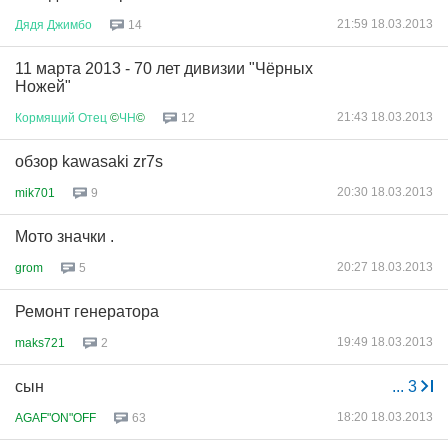
21:59 18.03.2013
Дядя
Джимбо
14
11 марта 2013 - 70 лет дивизии "Чёрных
Ножей"
21:43 18.03.2013
Кормящий
Отец
©
ЧН
©
12
обзор kawasaki zr7s
20:30 18.03.2013
mik701
9
Мото значки .
20:27 18.03.2013
grom
5
Ремонт генератора
19:49 18.03.2013
maks721
2
сын
...
3
18:20 18.03.2013
AGAF"ON"OFF
63