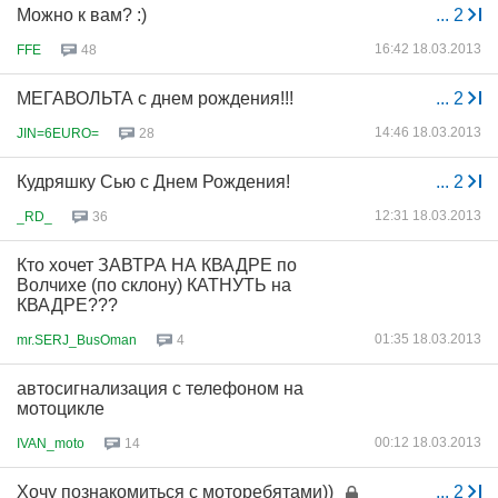
Можно к вам? :)
...
2
16:42 18.03.2013
FFE
48
МЕГАВОЛЬТА с днем рождения!!!
...
2
14:46 18.03.2013
JIN=6EURO=
28
Кудряшку Сью с Днем Рождения!
...
2
12:31 18.03.2013
_RD_
36
Кто хочет ЗАВТРА НА КВАДРЕ по
Волчихе (по склону) КАТНУТЬ на
КВАДРЕ???
01:35 18.03.2013
mr.SERJ_BusOman
4
автосигнализация с телефоном на
мотоцикле
00:12 18.03.2013
IVAN_moto
14
Хочу познакомиться с моторебятами))
...
2