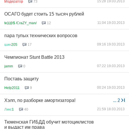
15:28 19.03.2013
Модератор
73
ОСАГО будет стоить 15 тысяч рублей
11:04 19.03.2013
te}{@$ /CraZY_man/
12
пара тупых технических вопросов
09:16 19.03.2013
шин
205
17
Чемпионат Stunt Battle 2013
07:22 19.03.2013
jamm
0
Поставь защиту
00:24 19.03.2013
Help2011
9
Хэлп, по разборке амортизатора!
...
2
21:59 18.03.2013
Ликс
1
40
Тюменская ГИБДД обучит мотоциклистов
и выдаст им права