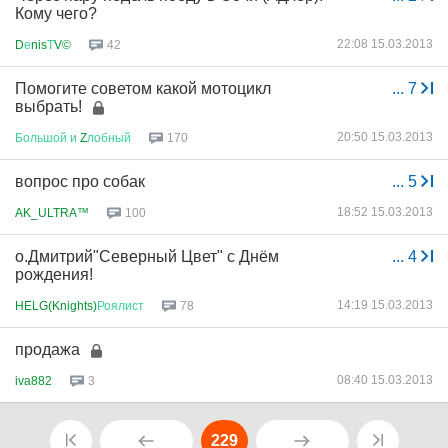
Кому чего?
22:08 15.03.2013
D
е
nis
Т
V©
42
Помогите советом какой мотоцикл
...
7
выбрать!
20:50 15.03.2013
Большой
и
Z
лобный
170
вопрос про собак
...
5
18:52 15.03.2013
AK_ULTRA™
100
о.Дмитрий"Северный Цвет" с Днём
...
4
рождения!
14:19 15.03.2013
HELG(Knights)
Роялист
78
продажа
08:40 15.03.2013
iva882
3
229