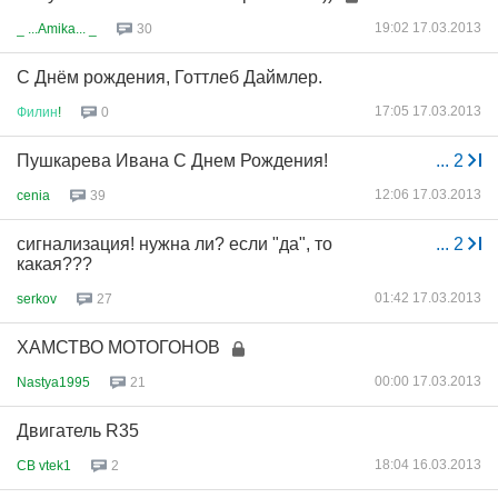
19:02 17.03.2013
_ ...Amika... _
30
С Днём рождения, Готтлеб Даймлер.
17:05 17.03.2013
Филин
!
0
Пушкарева Ивана С Днем Рождения!
...
2
12:06 17.03.2013
cenia
39
сигнализация! нужна ли? если "да", то
...
2
какая???
01:42 17.03.2013
serkov
27
ХАМСТВО МОТОГОНОВ
00:00 17.03.2013
Nastya1995
21
Двигатель R35
18:04 16.03.2013
CB vtek1
2