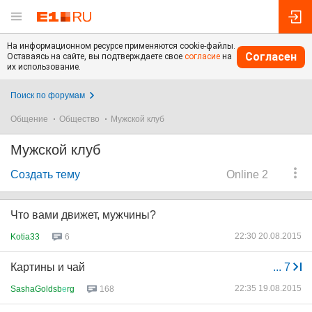
На информационном ресурсе применяются cookie-файлы.
Согласен
Оставаясь на сайте, вы подтверждаете свое
согласие
на
их использование.
Поиск по форумам
Общение
Общество
Мужской клуб
Мужской клуб
Создать тему
Online 2
Что вами движет, мужчины?
22:30 20.08.2015
Kotia33
6
Картины и чай
...
7
22:35 19.08.2015
SashaGoldsb
е
rg
168