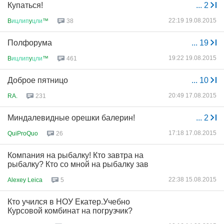
Купаться!
...
2
22:19 19.08.2015
B
ицлип
y
цли
™
38
Полфорума
...
19
19:22 19.08.2015
B
ицлип
y
цли
™
461
Доброе пятницо
...
10
20:49 17.08.2015
RA.
231
Миндалевидные орешки балерин!
...
2
17:18 17.08.2015
QuiProQuo
26
Компания на рыбалку! Кто завтра на
рыбалку? Кто со мной на рыбалку зав
22:38 15.08.2015
Alexey Leica
5
Кто учился в НОУ Екатер.Учебно
Курсовой комбинат на погрузчик?