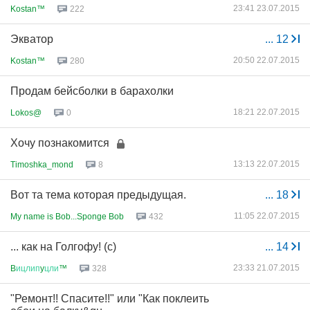
23:41 23.07.2015
Kostan™
222
Экватор
...
12
20:50 22.07.2015
Kostan™
280
Продам бейсболки в барахолки
18:21 22.07.2015
Lokos@
0
Хочу познакомится
13:13 22.07.2015
Timoshka_mond
8
Вот та тема которая предыдущая.
...
18
11:05 22.07.2015
My name is Bob...Sponge Bob
432
... как на Голгофу! (с)
...
14
23:33 21.07.2015
B
ицлип
y
цли
™
328
"Ремонт!! Спасите!!" или "Как поклеить