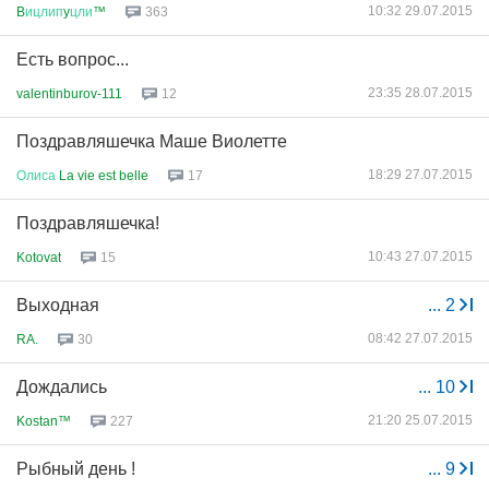
10:32 29.07.2015
B
ицлип
y
цли
™
363
Есть вопрос...
23:35 28.07.2015
valentinburov-111
12
Поздравляшечка Маше Виолетте
18:29 27.07.2015
Олиса
La vie est belle
17
Поздравляшечка!
10:43 27.07.2015
Kotovat
15
Выходная
...
2
08:42 27.07.2015
RA.
30
Дождались
...
10
21:20 25.07.2015
Kostan™
227
Рыбный день !
...
9