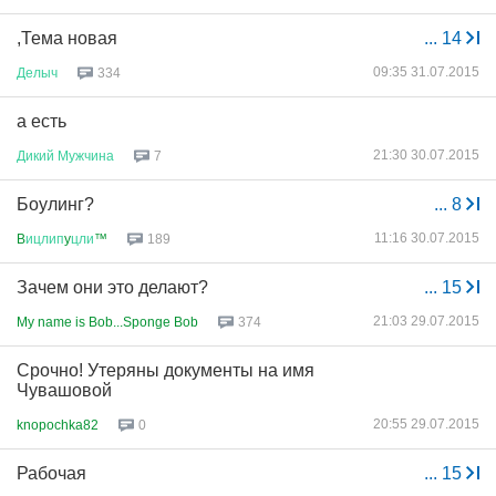
,Тема новая
...
14
09:35 31.07.2015
Делыч
334
а есть
21:30 30.07.2015
Дикий
Мужчина
7
Боулинг?
...
8
11:16 30.07.2015
B
ицлип
y
цли
™
189
Зачем они это делают?
...
15
21:03 29.07.2015
My name is Bob...Sponge Bob
374
Срочно! Утеряны документы на имя
Чувашовой
20:55 29.07.2015
knopochka82
0
Рабочая
...
15