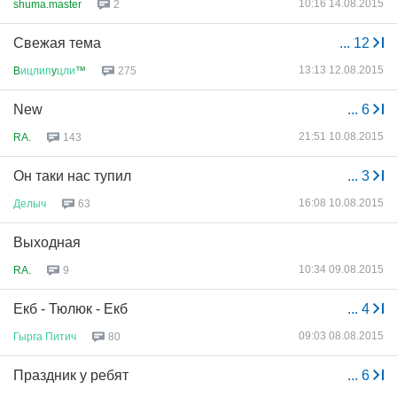
10:16 14.08.2015
shuma.master
2
Свежая тема
...
12
13:13 12.08.2015
B
ицлип
y
цли
™
275
New
...
6
21:51 10.08.2015
RA.
143
Он таки нас тупил
...
3
16:08 10.08.2015
Делыч
63
Выходная
10:34 09.08.2015
RA.
9
Екб - Тюлюк - Екб
...
4
09:03 08.08.2015
Гырга
Питич
80
Праздник у ребят
...
6