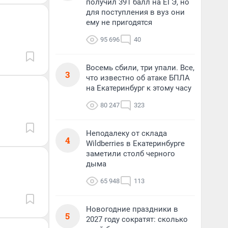
получил 391 балл на ЕГЭ, но
для поступления в вуз они
ему не пригодятся
95 696
40
Восемь сбили, три упали. Все,
3
что известно об атаке БПЛА
на Екатеринбург к этому часу
80 247
323
Неподалеку от склада
4
Wildberries в Екатеринбурге
заметили столб черного
дыма
65 948
113
Новогодние праздники в
5
2027 году сократят: сколько