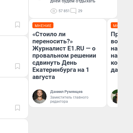
дней будем отдыхать
57 851
29
МНЕНИЕ
МНЕНИЕ
«Стоило ли
Продаш
переносить?»
возьмут
Журналист E1.RU — о
нам го
провальном решении
налого
сдвинуть День
коснет
Екатеринбурга на 1
даже р
августа
Даниил Румянцев
Ан
Заместитель главного
редактора