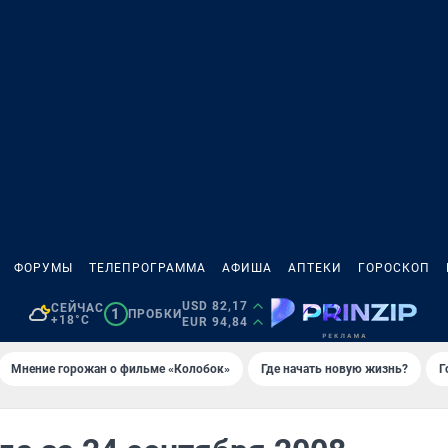
ФОРУМЫ
ТЕЛЕПРОГРАММА
АФИША
АПТЕКИ
ГОРОСКОП
USD 82,17
СЕЙЧАС
1
ПРОБКИ
+18°C
EUR 94,84
Мнение горожан о фильме «Колобок»
Где начать новую жизнь?
Г