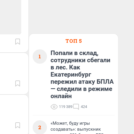
ТОП 5
Попали в склад,
1
сотрудники сбегали
в лес. Как
Екатеринбург
пережил атаку БПЛА
— следили в режиме
онлайн
119 389
424
«Может, буду игры
2
создавать»: выпускник