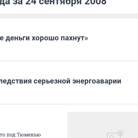
да за 24 сентября 2008
се деньги хорошо пахнут»
ледствия серьезной энергоаварии
что под Тюменью