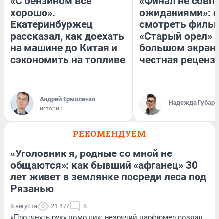
«С бензином всё
«Финал не совпа
хорошо».
ожиданиями»: с
Екатеринбуржец
смотреть филь
рассказал, как доехать
«Старый орел» 
на машине до Китая и
большом экран
сэкономить на топливе
честная реценз
Андрей Ермоленко
Надежда Губарь
историк
РЕКОМЕНДУЕМ
«Уголовник я, родные со мной не
общаются»: как бывший «афганец» 30
лет живет в землянке посреди леса под
Рязанью
9 августа
21 477
8
«Протянуть руку помощи»: незрячий парфюмер создал