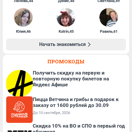
Любовь
,
44
Денис
,
48
Светлана
,
49
Юлия
,
46
Katrin
,
45
Равиль
,
61
Начать знакомиться
ПРОМОКОДЫ
Получить скидку на первую и
повторную покупку билетов на
Яндекс Афише
Пицца Ветчина и грибы в подарок к
заказу от 1600 рублей до 30.09
До 10 сентября, 2026
Скидка 10% на ВО и СПО в первый год
обучения