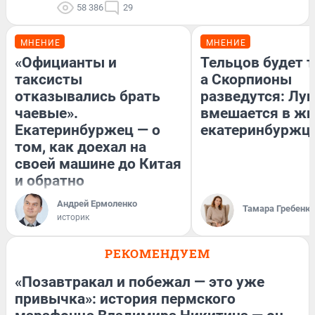
58 386
29
МНЕНИЕ
МНЕНИЕ
«Официанты и
Тельцов будет т
таксисты
а Скорпионы
отказывались брать
разведутся: Лун
чаевые».
вмешается в ж
Екатеринбуржец — о
екатеринбуржц
том, как доехал на
своей машине до Китая
и обратно
Андрей Ермоленко
Тамара Гребеню
историк
РЕКОМЕНДУЕМ
«Позавтракал и побежал — это уже
привычка»: история пермского