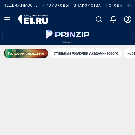
НЕДВИЖИМОСТЬ
ПРОМОКОДЫ
ЗНАКОМСТВА
ПОГОДА
ФО
Стильные уралочки Академического
«Во