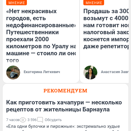
МНЕНИЕ
МНЕНИЕ
«Нет некрасивых
Продашь за 3000
городов, есть
возьмут с 4000.
недофинансированные».
нам готовит но
Путешественники
налоговый зако
проехали 2000
коснется импор
километров по Уралу на
даже репетитор
машине — стоило ли оно
того
Екатерина Литкевич
Анастасия Завг
РЕКОМЕНДУЕМ
Как приготовить хачапури — несколько
рецептов от жительницы Барнаула
7 часов
3 596
Обсудить
«Ела одни булочки и пирожные»: экстремально худые