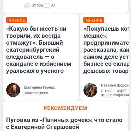
47 223
83
МНЕНИЕ
МНЕНИЕ
«Какую бы жесть ни
«Покупаешь кот
творили, их всегда
мешке»:
отмажут». Бывший
предпринимате
екатеринбургский
рассказала, как
следователь — о
самом деле уст
скандале с избиением
бизнес со скла
уральского ученого
дешевых товар
Наталья Шорохо
Екатерина Герлах
Открыла кофейну
Общественник
деньги соцразви
РЕКОМЕНДУЕМ
Пуговка из «Папиных дочек»: что стало
с Екатериной Старшовой