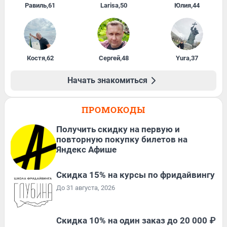
Равиль
,
61
Larisa
,
50
Юлия
,
44
Костя
,
62
Сергей
,
48
Yura
,
37
Начать знакомиться
ПРОМОКОДЫ
Получить скидку на первую и
повторную покупку билетов на
Яндекс Афише
Скидка 15% на курсы по фридайвингу
До 31 августа, 2026
Скидка 10% на один заказ до 20 000 ₽