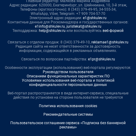
Главный редактор: Малкова Марина Андреевна
Адрес редакции: 620000, Екатеринбург, ул. Шейнкмана, 10, 3-й этаж,
Телефоны (круглосуточно): 8 (343) 379-49-95, 34-555-34,
WhatsApp, Viber, Telegram: +7 909 704-57-70
Электронный адрес редакции:
e1@shkulev.ru
Контактные данные для Роскомнадзора и государственных органов:
e1info@shkulev.ru
,
juristekat@shkulev.ru
Техподдержка:
help@shkulev.ru
или воспользуйтесь
веб-формой
Связаться с отделом продаж: 8 (343) 379-49-10,
reklamae1@shkulev.ru
Редакция сайта не несет ответственности за достоверность
информации, содержащейся в рекламных объявлениях.
Связаться по вопросам партнёрства:
e1pr@shkulev.ru
Особенности эксплуатации (использования) веб-портала регулируются:
Руководством пользователя
Описанием функциональных характеристик ПО
Условиями использования веб-портала и политикой
конфиденциальности персональных данных
Веб-портал распространяется в виде интернет-сервиса, специальные
действия по установке на стороне пользователя не требуются
Политика использования cookies
Рекомендательные системы
Пользовательское соглашение сервиса «Подписка без баннерной
рекламы»