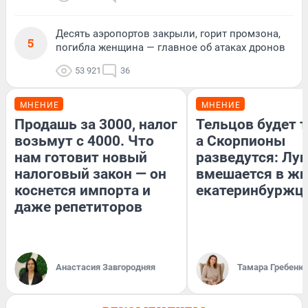
Десять аэропортов закрыли, горит промзона,
5
погибла женщина — главное об атаках дронов
53 921
36
МНЕНИЕ
МНЕНИЕ
Продашь за 3000, налог
Тельцов будет т
возьмут с 4000. Что
а Скорпионы
нам готовит новый
разведутся: Лун
налоговый закон — он
вмешается в ж
коснется импорта и
екатеринбуржц
даже репетиторов
Анастасия Завгородняя
Тамара Гребеню