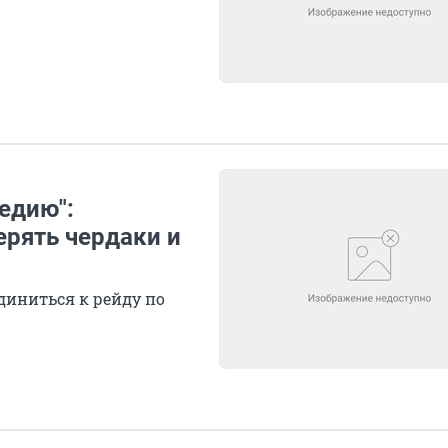
едию":
рять чердаки и
иниться к рейду по