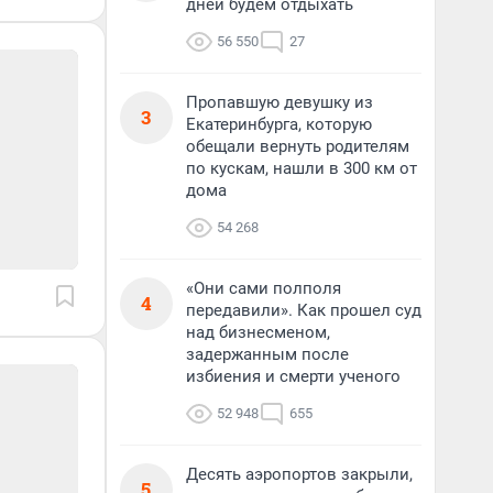
дней будем отдыхать
56 550
27
Пропавшую девушку из
3
Екатеринбурга, которую
обещали вернуть родителям
по кускам, нашли в 300 км от
дома
54 268
«Они сами полполя
4
передавили». Как прошел суд
над бизнесменом,
задержанным после
избиения и смерти ученого
52 948
655
Десять аэропортов закрыли,
5