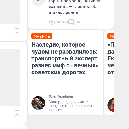
горит промзона, погибла
женщина — главное об
атаках дронов
52 860
36
МНЕНИЕ
МНЕНИЕ
Наследие, которое
«Про б
чудом не развалилось:
даже н
транспортный эксперт
Екатер
разнес миф о «вечных»
честно
советских дорогах
отдыхе
Олег Арефьев
Блогер, предприниматель,
Ол
владелец в транспортном
бизнесе