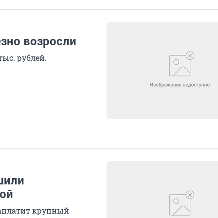
зно возросли
тыс. рублей.
шили
ной
 заплатит крупный