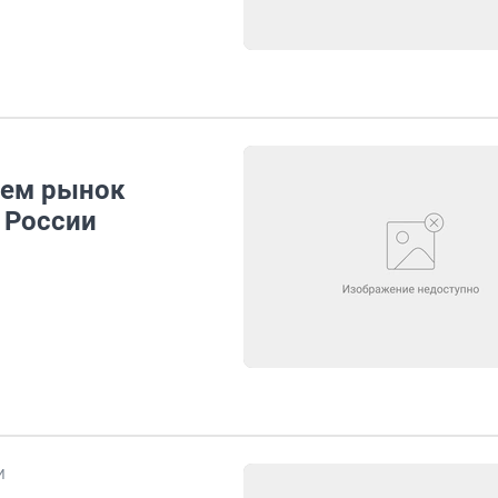
аем рынок
 России
И