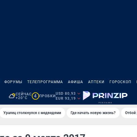
ФОРУМЫ
ТЕЛЕПРОГРАММА
АФИША
АПТЕКИ
ГОРОСКОП
USD 80,93
СЕЙЧАС
4
ПРОБКИ
+20°C
EUR 93,19
Уралец столкнулся с медведями
Где начать новую жизнь?
Отбой 