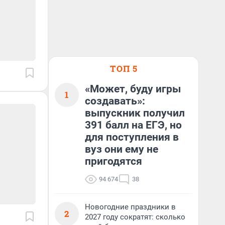
ТОП 5
«Может, буду игры
1
создавать»:
выпускник получил
391 балл на ЕГЭ, но
для поступления в
вуз они ему не
пригодятся
94 674
38
Новогодние праздники в
2
2027 году сократят: сколько