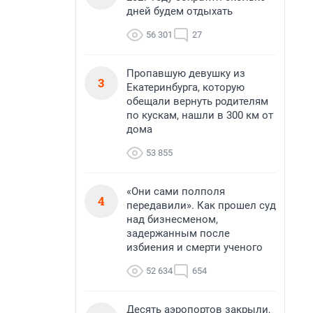
дней будем отдыхать
56 301
27
Пропавшую девушку из
3
Екатеринбурга, которую
обещали вернуть родителям
по кускам, нашли в 300 км от
дома
53 855
«Они сами полполя
4
передавили». Как прошел суд
над бизнесменом,
задержанным после
избиения и смерти ученого
52 634
654
Десять аэропортов закрыли,