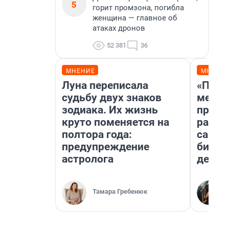
5
горит промзона, погибла
женщина — главное об
атаках дронов
52 381
36
МНЕНИЕ
МНЕНИ
Луна переписала
«Поку
судьбу двух знаков
мешке
зодиака. Их жизнь
предп
круто поменяется на
расска
полтора года:
самом
предупреждение
бизне
астролога
дешев
Тамара Гребенюк