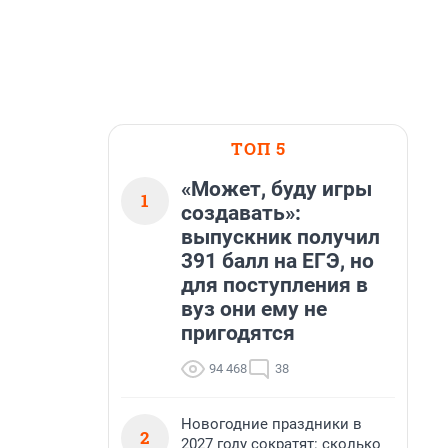
ТОП 5
«Может, буду игры
1
создавать»:
выпускник получил
391 балл на ЕГЭ, но
для поступления в
вуз они ему не
пригодятся
94 468
38
Новогодние праздники в
2
2027 году сократят: сколько