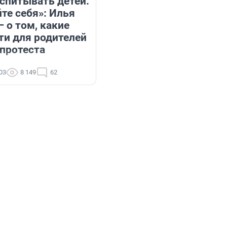
оспитывать детей.
те себя»: Илья
 о том, какие
и для родителей
 протеста
:03
8 149
62