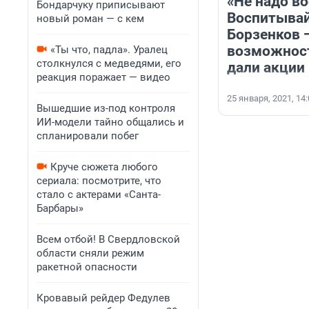
«Не надо в
Бондарчуку приписывают
Воспитывай
новый роман — с кем
Борзенков —
возможност
«Ты что, падла». Уралец
столкнулся с медведями, его
дали акции
реакция поражает — видео
25 января, 2021, 14
Вышедшие из-под контроля
ИИ-модели тайно общались и
спланировали побег
Круче сюжета любого
сериала: посмотрите, что
стало с актерами «Санта-
Барбары»
Всем отбой! В Свердловской
области сняли режим
ракетной опасности
Кровавый рейдер Федулев