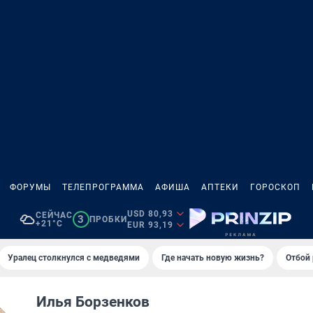
ФОРУМЫ
ТЕЛЕПРОГРАММА
АФИША
АПТЕКИ
ГОРОСКОП
USD 80,93
СЕЙЧАС
3
ПРОБКИ
+21°C
EUR 93,19
Уралец столкнулся с медведями
Где начать новую жизнь?
Отбой 
Илья Борзенков