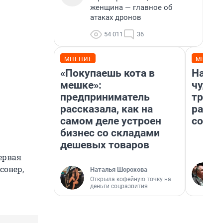
женщина — главное об
атаках дронов
54 011
36
МНЕНИЕ
МНЕНИ
«Покупаешь кота в
Насле
мешке»:
чудом
предприниматель
транс
рассказала, как на
разне
самом деле устроен
совет
бизнес со складами
дешевых товаров
ервая
совер,
Наталья Шорохова
Открыла кофейную точку на
деньги соцразвития