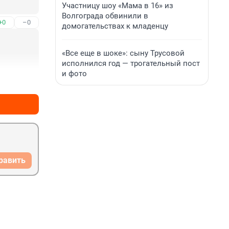
Участницу шоу «Мама в 16» из
Волгограда обвинили в
+0
–0
домогательствах к младенцу
«Все еще в шоке»: сыну Трусовой
исполнился год — трогательный пост
и фото
+0
–0
равить