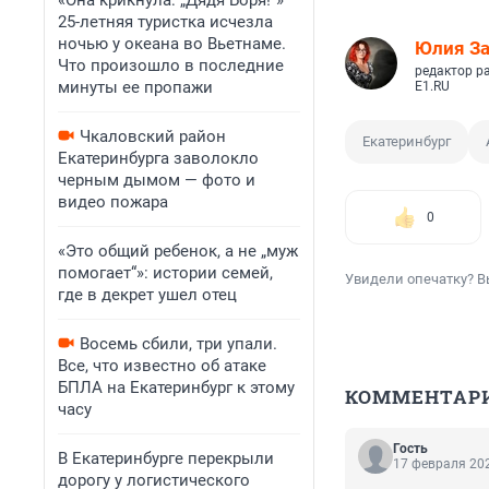
«Она крикнула: „Дядя Боря!“»
25-летняя туристка исчезла
ночью у океана во Вьетнаме.
Юлия З
Что произошло в последние
редактор р
минуты ее пропажи
E1.RU
Чкаловский район
Екатеринбург
Екатеринбурга заволокло
черным дымом — фото и
видео пожара
0
«Это общий ребенок, а не „муж
помогает“»: истории семей,
Увидели опечатку? В
где в декрет ушел отец
Восемь сбили, три упали.
Все, что известно об атаке
БПЛА на Екатеринбург к этому
КОММЕНТАР
часу
Гость
В Екатеринбурге перекрыли
17 февраля 202
дорогу у логистического