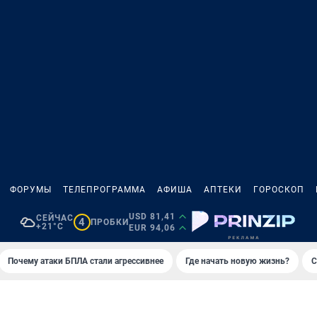
ФОРУМЫ
ТЕЛЕПРОГРАММА
АФИША
АПТЕКИ
ГОРОСКОП
USD 81,41
СЕЙЧАС
4
ПРОБКИ
+21°C
EUR 94,06
Почему атаки БПЛА стали агрессивнее
Где начать новую жизнь?
С