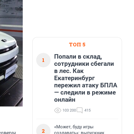
ТОП 5
Попали в склад,
1
сотрудники сбегали
в лес. Как
Екатеринбург
пережил атаку БПЛА
— следили в режиме
онлайн
103 200
415
«Может, буду игры
2
ссоверы
создавать»: выпускник