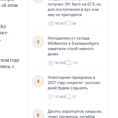
получил 391 балл на ЕГЭ, но
 об этом
для поступления в вуз они
ему не пригодятся
95 397
40
cky
нкт-
Неподалеку от склада
,
3
Wildberries в Екатеринбурге
заметили столб черного
дыма
шлом году
58 294
112
лись,
к
Новогодние праздники в
4
2027 году сократят: сколько
дней будем отдыхать
57 404
27
Десять аэропортов закрыли,
5
горит промзона, погибла