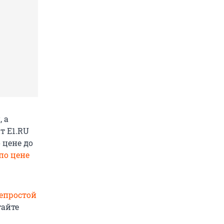
 а
т E1.RU
 цене до
по цене
епростой
тайте