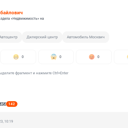
абайлович
аздела «Недвижимость» на
Автоцентр
Дилерский центр
Автомобиль Москвич
0
0
0
ыделите фрагмент и нажмите Ctrl+Enter
ИИ
142
3, 10:19