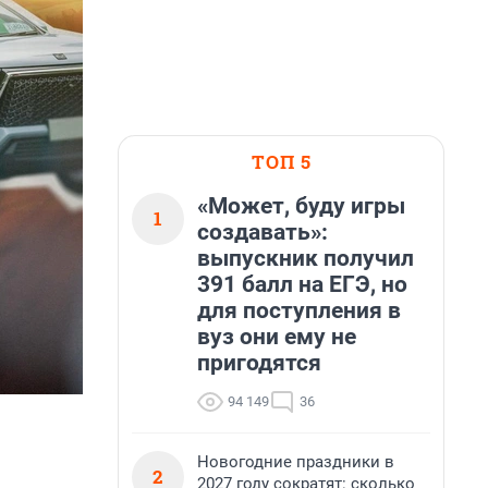
ТОП 5
«Может, буду игры
1
создавать»:
выпускник получил
391 балл на ЕГЭ, но
для поступления в
вуз они ему не
пригодятся
94 149
36
Новогодние праздники в
2
2027 году сократят: сколько