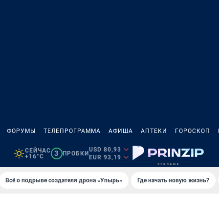
ФОРУМЫ
ТЕЛЕПРОГРАММА
АФИША
АПТЕКИ
ГОРОСКОП
USD 80,93
СЕЙЧАС
3
ПРОБКИ
+16°C
EUR 93,19
Всё о подрыве создателя дрона «Упырь»
Где начать новую жизнь?