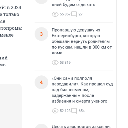
дней будем отдыхать
й: в 2024
е только
55 857
27
ные
втопрома:
Пропавшую девушку из
3
 менее
Екатеринбурга, которую
обещали вернуть родителям
по кускам, нашли в 300 км от
дома
щий
53 319
емь
«Они сами полполя
4
передавили». Как прошел суд
над бизнесменом,
задержанным после
избиения и смерти ученого
52 123
654
Десять аэропортов закрыли,