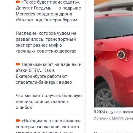
«Такое будет происходить».
Депутат Госдумы — о подрыве
Mercedes создателя дрона
«Упырь» под Екатеринбургом
Наследие, которое чудом не
развалилось: транспортный
эксперт разнес миф о
«вечных» советских дорогах
Первыми мчат на взрывы и
атаки БПЛА. Как в
Екатеринбурге работают
спасатели-байкеры: видео
Что мешает получать большую
пенсию: список главных
ошибок
В 2024 году на рынок
Источник: 
МАМИ, Семе
«Находимся в заложниках»:
селлеры рассказали, сколько
миллионов потеряли из-за