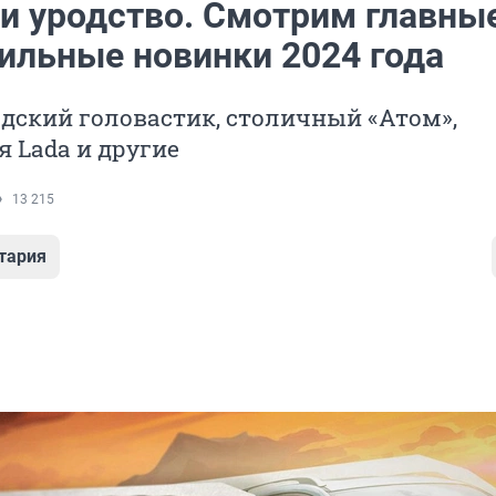
 и уродство. Смотрим главны
ильные новинки 2024 года
дский головастик, столичный «Атом»,
 Lada и другие
13 215
тария