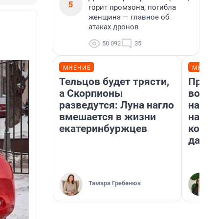
5
горит промзона, погибла
женщина — главное об
атаках дронов
50 092
35
МНЕНИЕ
МНЕНИ
Тельцов будет трясти,
Прода
а Скорпионы
возьм
разведутся: Луна нагло
нам г
вмешается в жизни
налог
екатеринбуржцев
косне
даже 
Тамара Гребенюк