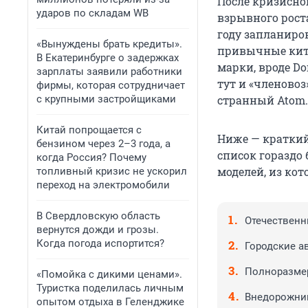
После кризисно
ударов по складам WB
взрывного рост
году запланиро
«Вынуждены брать кредиты».
привычные китай
В Екатеринбурге о задержках
марки, вроде Do
зарплаты заявили работники
тут и «членовоз
фирмы, которая сотрудничает
с крупными застройщиками
странный Atom.
Китай попрощается с
Ниже — краткий
бензином через 2–3 года, а
список гораздо
когда Россия? Почему
моделей, из ко
топливный кризис не ускорил
переход на электромобили
В Свердловскую область
Отечествен
вернутся дожди и грозы.
Когда погода испортится?
Городские а
Полноразме
«Помойка с дикими ценами».
Туристка поделилась личным
Внедорожни
опытом отдыха в Геленджике