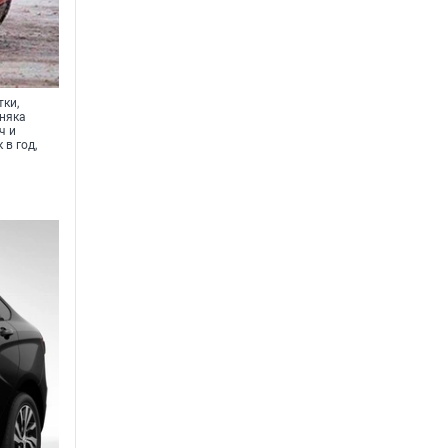
тки,
рняка
ч и
в год,