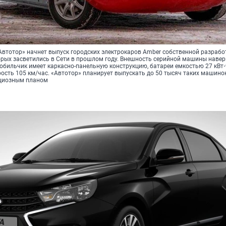
втотор» начнет выпуск городских электрокаров Amber собственной разрабо
орых засветились в Сети в прошлом году. Внешность серийной машины наве
обильчик имеет каркасно-панельную конструкцию, батареи емкостью 27 кВт⋅
сть 105 км/час. «Автотор» планирует выпускать до 50 тысяч таких машинок 
ициозным планом