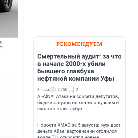
е
РЕКОМЕНДУЕМ
м,
Смертельный аудит: за что
в начале 2000-х убили
бывшего главбуха
нефтяной компании Уфы
3 часа
2 750
2
AI-AINA: Атака на соцсети депутатов,
бюджета вузов не хватило лучшим и
сколько стоит арбуз
Новости ХМАО за 5 августа: муж дает
деньги Айзе, вартовчанин оголился
возле ТЦ, откроются новые