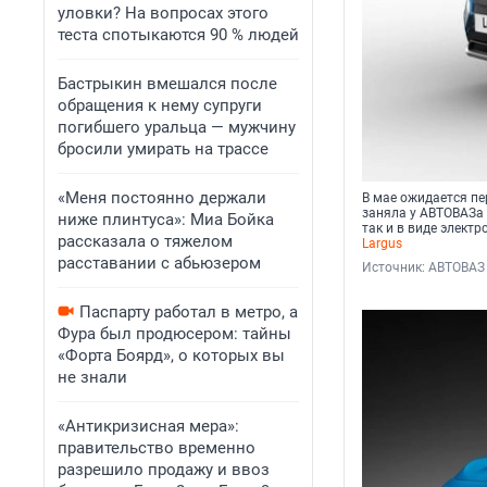
уловки? На вопросах этого
теста спотыкаются 90 % людей
Бастрыкин вмешался после
обращения к нему супруги
погибшего уральца — мужчину
бросили умирать на трассе
«Меня постоянно держали
В мае ожидается пе
заняла у АВТОВАЗа 
ниже плинтуса»: Миа Бойка
так и в виде элект
рассказала о тяжелом
Largus
расставании с абьюзером
Источник: 
АВТОВАЗ
Паспарту работал в метро, а
Фура был продюсером: тайны
«Форта Боярд», о которых вы
не знали
«Антикризисная мера»:
правительство временно
разрешило продажу и ввоз