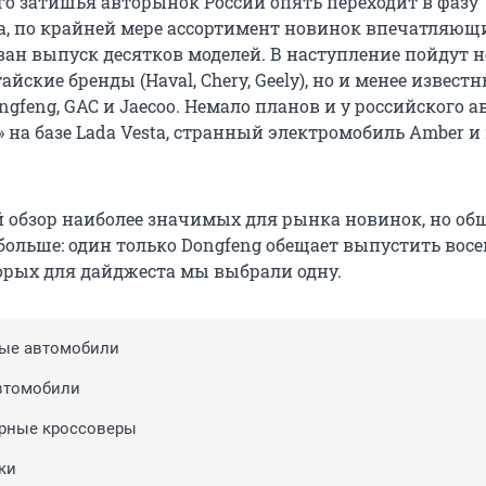
го затишья авторынок России опять переходит в фазу
а, по крайней мере ассортимент новинок впечатляющи
ван выпуск десятков моделей. В наступление пойдут н
ские бренды (Haval, Chery, Geely), но и менее извест
ngfeng, GAC и Jaecoo. Немало планов и у российского а
» на базе Lada Vesta, странный электромобиль Amber и
 обзор наиболее значимых для рынка новинок, но об
 больше: один только Dongfeng обещает выпустить вос
торых для дайджеста мы выбрали одну.
ные автомобили
втомобили
рные кроссоверы
ки