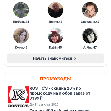
Любовь
,
44
Денис
,
48
Светлана
,
49
Юлия
,
46
Katrin
,
45
Алёна
,
47
Начать знакомиться
ПРОМОКОДЫ
ROSTIC'S - скидка 20% по
промокоду на любой заказ от
3199₽!
До 31 августа, 2026
Cкидка 400 рублей на первое