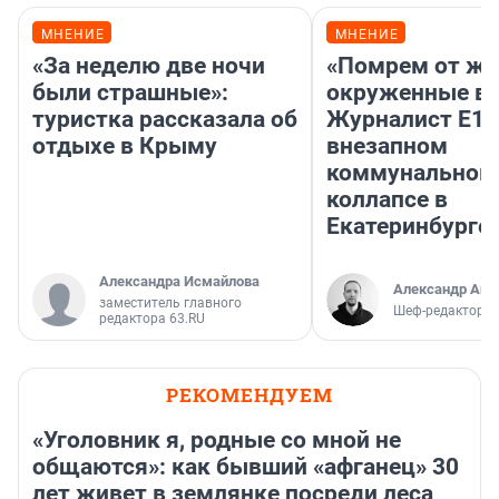
МНЕНИЕ
МНЕНИЕ
«За неделю две ночи
«Помрем от ж
были страшные»:
окруженные во
туристка рассказала об
Журналист E1.
отдыхе в Крыму
внезапном
коммунальном
коллапсе в
Екатеринбурге.
Александра Исмайлова
Александр Аш
заместитель главного
Шеф-редактор E
редактора 63.RU
РЕКОМЕНДУЕМ
«Уголовник я, родные со мной не
общаются»: как бывший «афганец» 30
лет живет в землянке посреди леса