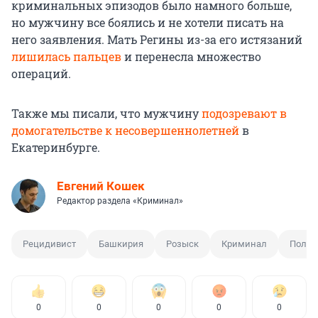
криминальных эпизодов было намного больше,
но мужчину все боялись и не хотели писать на
него заявления. Мать Регины из-за его истязаний
лишилась пальцев
и перенесла множество
операций.
Также мы писали, что мужчину
подозревают в
домогательстве к несовершеннолетней
в
Екатеринбурге.
Евгений Кошек
Редактор раздела «Криминал»
Рецидивист
Башкирия
Розыск
Криминал
Полиц
0
0
0
0
0