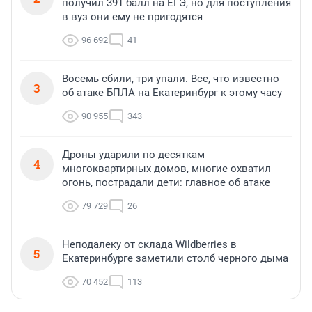
получил 391 балл на ЕГЭ, но для поступления
в вуз они ему не пригодятся
96 692
41
Восемь сбили, три упали. Все, что известно
3
об атаке БПЛА на Екатеринбург к этому часу
90 955
343
Дроны ударили по десяткам
4
многоквартирных домов, многие охватил
огонь, пострадали дети: главное об атаке
79 729
26
Неподалеку от склада Wildberries в
5
Екатеринбурге заметили столб черного дыма
70 452
113