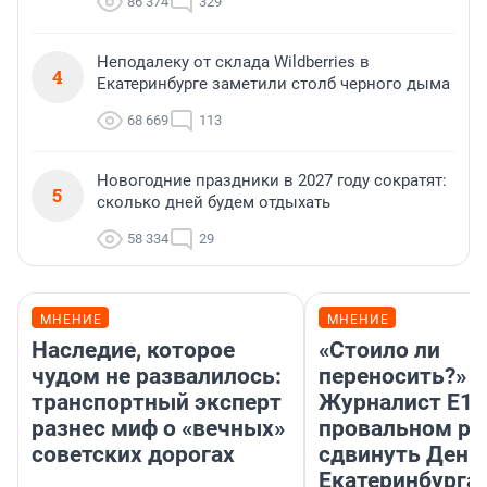
86 374
329
Неподалеку от склада Wildberries в
4
Екатеринбурге заметили столб черного дыма
68 669
113
Новогодние праздники в 2027 году сократят:
5
сколько дней будем отдыхать
58 334
29
МНЕНИЕ
МНЕНИЕ
Наследие, которое
«Стоило ли
чудом не развалилось:
переносить?»
транспортный эксперт
Журналист E1.
разнес миф о «вечных»
провальном р
советских дорогах
сдвинуть День
Екатеринбурга 