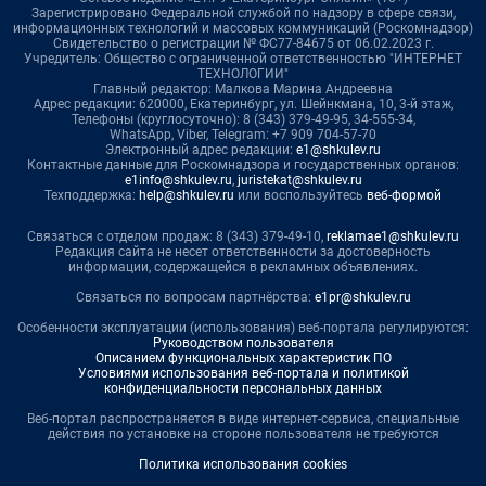
Зарегистрировано Федеральной службой по надзору в сфере связи,
информационных технологий и массовых коммуникаций (Роскомнадзор)
Свидетельство о регистрации № ФС77-84675 от 06.02.2023 г.
Учредитель: Общество с ограниченной ответственностью "ИНТЕРНЕТ
ТЕХНОЛОГИИ"
Главный редактор: Малкова Марина Андреевна
Адрес редакции: 620000, Екатеринбург, ул. Шейнкмана, 10, 3-й этаж,
Телефоны (круглосуточно): 8 (343) 379-49-95, 34-555-34,
WhatsApp, Viber, Telegram: +7 909 704-57-70
Электронный адрес редакции:
e1@shkulev.ru
Контактные данные для Роскомнадзора и государственных органов:
e1info@shkulev.ru
,
juristekat@shkulev.ru
Техподдержка:
help@shkulev.ru
или воспользуйтесь
веб-формой
Связаться с отделом продаж: 8 (343) 379-49-10,
reklamae1@shkulev.ru
Редакция сайта не несет ответственности за достоверность
информации, содержащейся в рекламных объявлениях.
Связаться по вопросам партнёрства:
e1pr@shkulev.ru
Особенности эксплуатации (использования) веб-портала регулируются:
Руководством пользователя
Описанием функциональных характеристик ПО
Условиями использования веб-портала и политикой
конфиденциальности персональных данных
Веб-портал распространяется в виде интернет-сервиса, специальные
действия по установке на стороне пользователя не требуются
Политика использования cookies