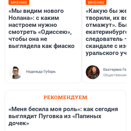
МНЕНИЕ
МНЕНИЕ
«Мы видим нового
«Какую бы жес
Нолана»: с каким
творили, их все
настроем нужно
отмажут». Бы
смотреть «Одиссею»,
екатеринбургс
чтобы она не
следователь — 
выглядела как фиаско
скандале с из
уральского уче
Екатерина Герл
Надежда Губарь
Общественник
РЕКОМЕНДУЕМ
«Меня бесила моя роль»: как сегодня
выглядит Пуговка из «Папиных
дочек»