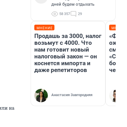
дней будем отдыхать
58 357
29
МНЕНИЕ
МНЕНИ
Продашь за 3000, налог
«Фина
возьмут с 4000. Что
ожида
нам готовит новый
смотр
налоговый закон — он
«Стар
коснется импорта и
больш
даже репетиторов
честн
Анастасия Завгородняя
или на