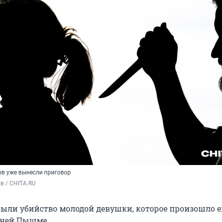
ов уже вынесли приговор
в / CHITA.RU
ыли убийство молодой девушки, которое произошло е
рхней Пышме.