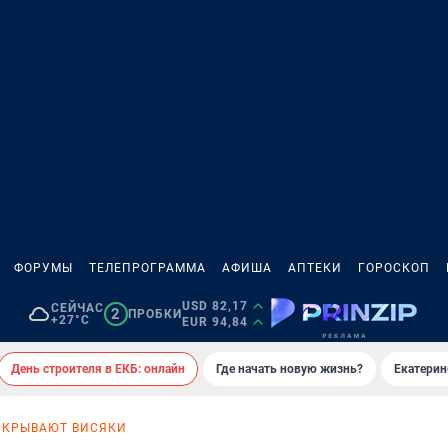
ФОРУМЫ
ТЕЛЕПРОГРАММА
АФИША
АПТЕКИ
ГОРОСКОП
USD 82,17
СЕЙЧАС
2
ПРОБКИ
+27°C
EUR 94,84
День строителя в ЕКБ: онлайн
Где начать новую жизнь?
Екатерин
СКРЫВАЮТ ВИСЯКИ