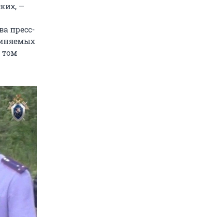
ких, —
ва пресс-
виняемых
 том