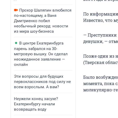
Прохор Шаляпин влюбился
По информации и
по-настоящему, а Ваня
Известно, что 
Дмитриенко побил
необычный рекорд: новости
из мира шоу-бизнеса
— Преступники 
девушки, — отм
В центре Екатеринбурга
парень забрался на 30-
метровую вышку. Он сделал
Позже один из 
неожиданное заявление —
(Тверская област
онлайн
Эти вопросы для будущих
Было возбуждено
первоклассников под силу не
момента, пока 
всем взрослым. А вам?
молекулярно-ге
Неужели конец засухе?
Екатеринбургу начали
возвращать воду