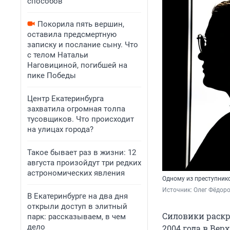
способов
Покорила пять вершин,
оставила предсмертную
записку и послание сыну. Что
с телом Натальи
Наговициной, погибшей на
пике Победы
Центр Екатеринбурга
захватила огромная толпа
тусовщиков. Что происходит
на улицах города?
Такое бывает раз в жизни: 12
августа произойдут три редких
астрономических явления
Одному из преступник
Источник: 
Олег Фёдоро
В Екатеринбурге на два дня
открыли доступ в элитный
Силовики раскр
парк: рассказываем, в чем
дело
2004 года в Ве