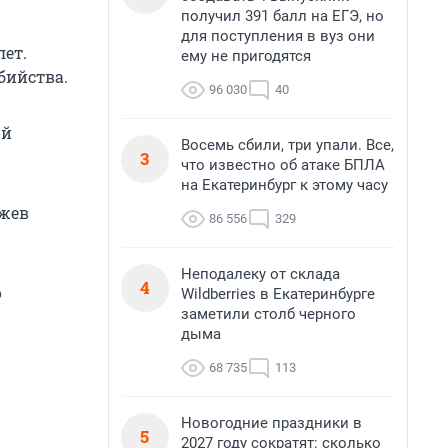
получил 391 балл на ЕГЭ, но
для поступления в вуз они
лет.
ему не пригодятся
бийства.
96 030
40
ой
Восемь сбили, три упали. Все,
3
что известно об атаке БПЛА
на Екатеринбург к этому часу
Ржев
86 556
329
Неподалеку от склада
4
о
Wildberries в Екатеринбурге
заметили столб черного
дыма
68 735
113
Новогодние праздники в
5
2027 году сократят: сколько