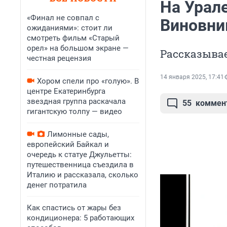
На Урал
«Финал не совпал с
Виновни
ожиданиями»: стоит ли
смотреть фильм «Старый
орел» на большом экране —
Рассказывае
честная рецензия
14 января 2025, 17:41
Хором спели про «голую». В
центре Екатеринбурга
звездная группа раскачала
55
коммен
гигантскую толпу — видео
Лимонные сады,
европейский Байкал и
очередь к статуе Джульетты:
путешественница съездила в
Италию и рассказала, сколько
денег потратила
Как спастись от жары без
кондиционера: 5 работающих