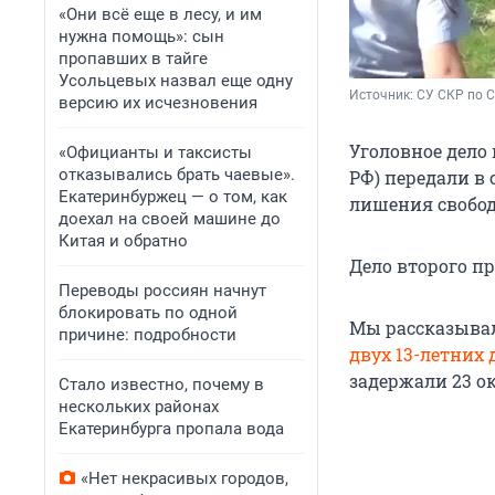
«Они всё еще в лесу, и им
нужна помощь»: сын
пропавших в тайге
Усольцевых назвал еще одну
Источник: 
СУ СКР по 
версию их исчезновения
Уголовное дело 
«Официанты и таксисты
отказывались брать чаевые».
РФ) передали в 
Екатеринбуржец — о том, как
лишения свобод
доехал на своей машине до
Китая и обратно
Дело второго п
Переводы россиян начнут
блокировать по одной
Мы рассказывал
причине: подробности
двух 13-летних 
задержали 23 ок
Стало известно, почему в
нескольких районах
Екатеринбурга пропала вода
«Нет некрасивых городов,