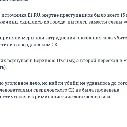
сточника E1.RU, жертве преступников было всего 15 
мужчины скрылись из города, пытаясь замести следы у
приняли меры для затруднения опознания тела убит
етили в свердловском СК.
них вернулся в Верхнюю Пышму, а второй переехал в 
ь).
 уголовное дело, но найти убийц не удавалось до тог
следователями свердловского СК не была проведена
нетическая и криминалистическая экспертиза.