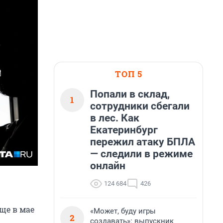
ТОП 5
Попали в склад,
1
сотрудники сбегали
в лес. Как
Екатеринбург
пережил атаку БПЛА
— следили в режиме
онлайн
124 684
426
ще в мае
«Может, буду игры
2
создавать»: выпускник