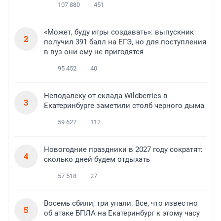
107 880
451
«Может, буду игры создавать»: выпускник
2
получил 391 балл на ЕГЭ, но для поступления
в вуз они ему не пригодятся
95 452
40
Неподалеку от склада Wildberries в
3
Екатеринбурге заметили столб черного дыма
59 627
112
Новогодние праздники в 2027 году сократят:
4
сколько дней будем отдыхать
57 518
27
Восемь сбили, три упали. Все, что известно
5
об атаке БПЛА на Екатеринбург к этому часу