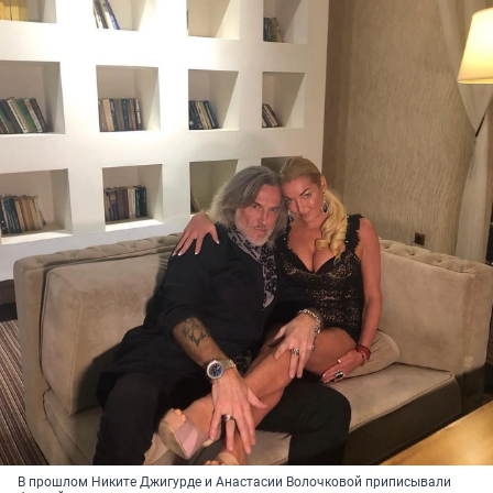
В прошлом Никите Джигурде и Анастасии Волочковой приписывали