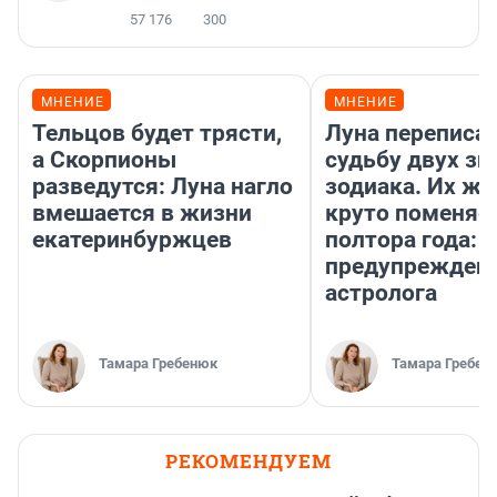
57 176
300
МНЕНИЕ
МНЕНИЕ
Тельцов будет трясти,
Луна переписа
а Скорпионы
судьбу двух зн
разведутся: Луна нагло
зодиака. Их жи
вмешается в жизни
круто поменяет
екатеринбуржцев
полтора года:
предупрежден
астролога
Тамара Гребенюк
Тамара Гребен
РЕКОМЕНДУЕМ