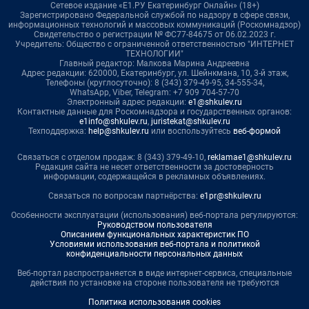
Сетевое издание «Е1.РУ Екатеринбург Онлайн» (18+)
Зарегистрировано Федеральной службой по надзору в сфере связи,
информационных технологий и массовых коммуникаций (Роскомнадзор)
Свидетельство о регистрации № ФС77-84675 от 06.02.2023 г.
Учредитель: Общество с ограниченной ответственностью "ИНТЕРНЕТ
ТЕХНОЛОГИИ"
Главный редактор: Малкова Марина Андреевна
Адрес редакции: 620000, Екатеринбург, ул. Шейнкмана, 10, 3-й этаж,
Телефоны (круглосуточно): 8 (343) 379-49-95, 34-555-34,
WhatsApp, Viber, Telegram: +7 909 704-57-70
Электронный адрес редакции:
e1@shkulev.ru
Контактные данные для Роскомнадзора и государственных органов:
e1info@shkulev.ru
,
juristekat@shkulev.ru
Техподдержка:
help@shkulev.ru
или воспользуйтесь
веб-формой
Связаться с отделом продаж: 8 (343) 379-49-10,
reklamae1@shkulev.ru
Редакция сайта не несет ответственности за достоверность
информации, содержащейся в рекламных объявлениях.
Связаться по вопросам партнёрства:
e1pr@shkulev.ru
Особенности эксплуатации (использования) веб-портала регулируются:
Руководством пользователя
Описанием функциональных характеристик ПО
Условиями использования веб-портала и политикой
конфиденциальности персональных данных
Веб-портал распространяется в виде интернет-сервиса, специальные
действия по установке на стороне пользователя не требуются
Политика использования cookies