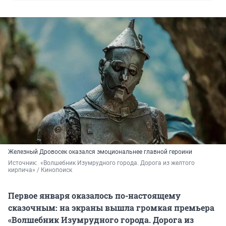
Железный Дровосек оказался эмоциональнее главной героини
Источник: 
 «Волшебник Изумрудного города. Дорога из желтого 
кирпича» / Кинопоиск
Первое января оказалось по-настоящему
сказочным: на экраны вышла громкая премьера
«Волшебник Изумрудного города. Дорога из