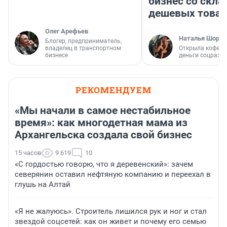
бизнес со скл
дешевых това
Олег Арефьев
Наталья Шорох
Блогер, предприниматель,
владелец в транспортном
Открыла кофейн
бизнесе
деньги соцразв
РЕКОМЕНДУЕМ
«Мы начали в самое нестабильное
время»: как многодетная мама из
Архангельска создала свой бизнес
15 часов
9 619
10
«С гордостью говорю, что я деревенский»: зачем
северянин оставил нефтяную компанию и переехал в
глушь на Алтай
«Я не жалуюсь». Строитель лишился рук и ног и стал
звездой соцсетей: как он живет и почему его семью