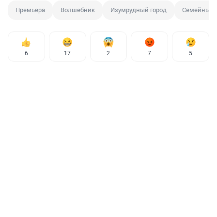
Премьера
Волшебник
Изумрудный город
Семейный 
6
17
2
7
5