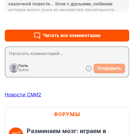
сказочной повести... Элли с друзьями, любимая 
история моего сына из множества прочитанного 
нами... И вот вышла экранизация.. Договорились 
+1
–0
пойти в кино в эти выходные... А я сильно боюсь 
"разбить" в сыне его детскую фантазию о призму 
современности 🤣...
Читать все комментарии
Гость
Отправить
Войти
Новости СМИ2
ФОРУМЫ
Разминаем мозг: играем в