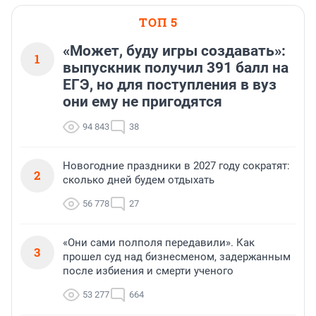
ТОП 5
«Может, буду игры создавать»:
1
выпускник получил 391 балл на
ЕГЭ, но для поступления в вуз
они ему не пригодятся
94 843
38
Новогодние праздники в 2027 году сократят:
2
сколько дней будем отдыхать
56 778
27
«Они сами полполя передавили». Как
3
прошел суд над бизнесменом, задержанным
после избиения и смерти ученого
53 277
664