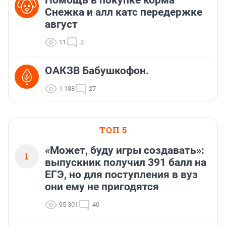
Снежка и алл катс передержке
август
11
2
ОАКЗВ Бабушкофон.
1 188
27
ТОП 5
«Может, буду игры создавать»:
1
выпускник получил 391 балл на
ЕГЭ, но для поступления в вуз
они ему не пригодятся
95 301
40