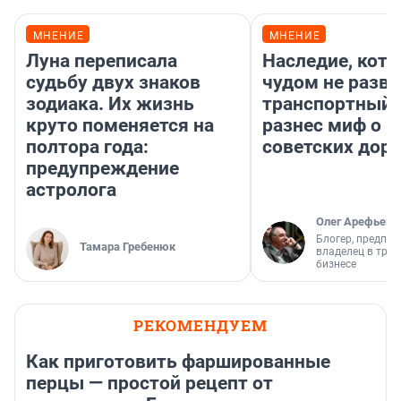
МНЕНИЕ
МНЕНИЕ
Луна переписала
Наследие, кото
судьбу двух знаков
чудом не разва
зодиака. Их жизнь
транспортный 
круто поменяется на
разнес миф о 
полтора года:
советских доро
предупреждение
астролога
Олег Арефьев
Блогер, предпри
Тамара Гребенюк
владелец в тра
бизнесе
РЕКОМЕНДУЕМ
Как приготовить фаршированные
перцы — простой рецепт от