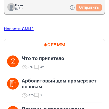
ответсвенности за порчу городского или частного 
Гость
Отправить
имущества?
Войти
Новости СМИ2
ФОРУМЫ
Что то прилетело
897
42
Арболитовый дом промерзает
по швам
476
2
Помощь в покупке корма