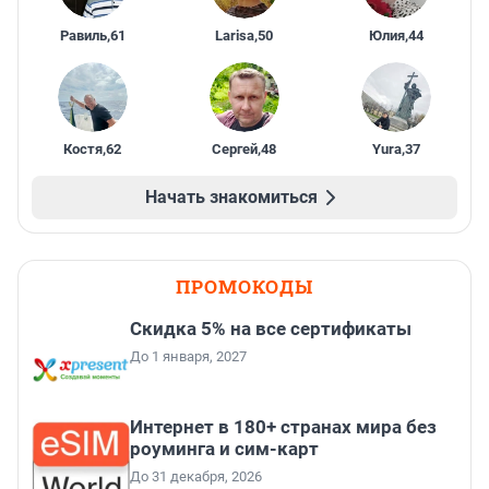
Равиль
,
61
Larisa
,
50
Юлия
,
44
Костя
,
62
Сергей
,
48
Yura
,
37
Начать знакомиться
ПРОМОКОДЫ
Скидка 5% на все сертификаты
До 1 января, 2027
Интернет в 180+ странах мира без
роуминга и сим-карт
До 31 декабря, 2026