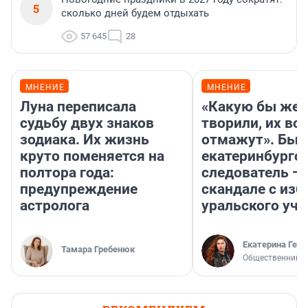
5
сколько дней будем отдыхать
57 645
28
МНЕНИЕ
МНЕНИЕ
Луна переписала
«Какую бы жес
судьбу двух знаков
творили, их все
зодиака. Их жизнь
отмажут». Бы
круто поменяется на
екатеринбургс
полтора года:
следователь — 
предупреждение
скандале с из
астролога
уральского уче
Екатерина Герл
Тамара Гребенюк
Общественник