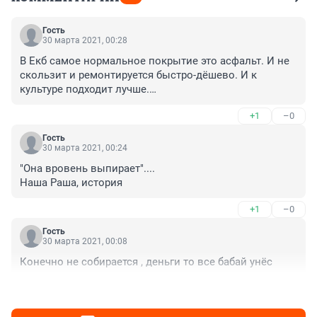
Гость
30 марта 2021, 00:28
В Екб самое нормальное покрытие это асфальт. И не 
скользит и ремонтируется быстро-дёшево. И к 
культуре подходит лучше.

Как положили плитку, думал, убирать будут аккуратно, 
+1
–0
дворниками, бережное обращение с покрытием будет. 
Ан нет, всё те же трактора скребут, стачивая скребки и 
Гость
продавливая плитку.
30 марта 2021, 00:24
"Она вровень выпирает"....

Наша Раша, история
+1
–0
Гость
30 марта 2021, 00:08
Конечно не собирается , деньги то все бабай унёс
+1
–0