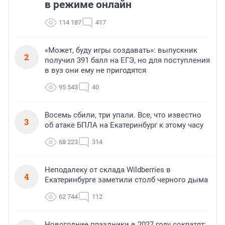
в режиме онлайн
114 187
417
«Может, буду игры создавать»: выпускник
2
получил 391 балл на ЕГЭ, но для поступления
в вуз они ему не пригодятся
95 543
40
Восемь сбили, три упали. Все, что известно
3
об атаке БПЛА на Екатеринбург к этому часу
68 223
314
Неподалеку от склада Wildberries в
4
Екатеринбурге заметили столб черного дыма
62 744
112
Новогодние праздники в 2027 году сократят: