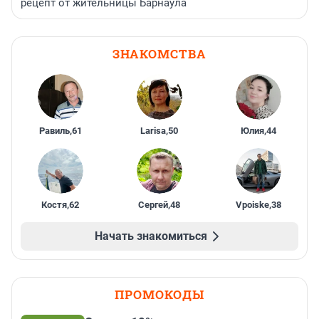
рецепт от жительницы Барнаула
ЗНАКОМСТВА
Равиль
,
61
Larisa
,
50
Юлия
,
44
Костя
,
62
Сергей
,
48
Vpoiske
,
38
Начать знакомиться
ПРОМОКОДЫ