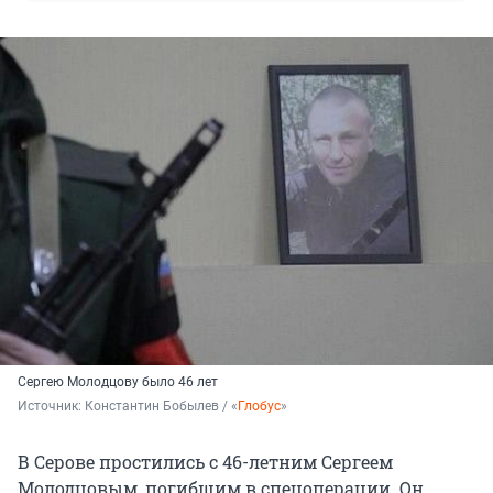
Сергею Молодцову было 46 лет
Источник: 
Константин Бобылев / «
Глобус
»
В Серове простились с 46-летним Сергеем
Молодцовым, погибшим в спецоперации. Он