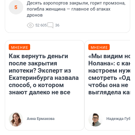
Десять аэропортов закрыли, горит промзона,
5
погибла женщина — главное об атаках
дронов
52 605
36
МНЕНИЕ
МНЕНИЕ
Как вернуть деньги
«Мы видим нов
после закрытия
Нолана»: с как
ипотеки? Эксперт из
настроем нужн
Екатеринбурга назвала
смотреть «Оди
способ, о котором
чтобы она не
знают далеко не все
выглядела как
Анна Ермакова
Надежда Губар