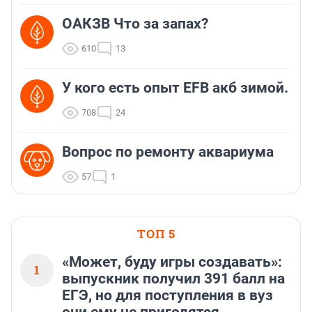
ОАКЗВ Что за запах?
610
13
У кого есть опыт EFB акб зимой.
708
24
Вопрос по ремонту аквариума
57
1
ТОП 5
«Может, буду игры создавать»:
1
выпускник получил 391 балл на
ЕГЭ, но для поступления в вуз
они ему не пригодятся