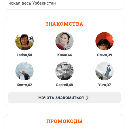
искал весь Узбекистан
ЗНАКОМСТВА
Larisa
,
50
Юлия
,
44
Ольга
,
39
Костя
,
62
Сергей
,
48
Yura
,
37
Начать знакомиться
ПРОМОКОДЫ