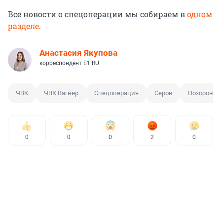
Все новости о спецоперации мы собираем в
одном
разделе
.
Анастасия Якупова
корреспондент E1.RU
ЧВК
ЧВК Вагнер
Спецоперация
Серов
Похороны
0
0
0
2
0