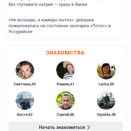
без глутамата натрия — сразу в банки
«Не вольеры, а камеры пыток»: девушка
пожаловалась на состояние экопарка «Лотос» в
Уссурийске
ЗНАКОМСТВА
Светлана
,
49
Равиль
,
61
Larisa
,
50
Костя
,
62
Сергей
,
48
Vpoiske
,
38
Начать знакомиться