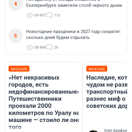
4
Екатеринбурге заметили столб черного дыма
69 907
113
Новогодние праздники в 2027 году сократят:
5
сколько дней будем отдыхать
58 884
29
МНЕНИЕ
МНЕНИЕ
«Нет некрасивых
Наследие, кото
городов, есть
чудом не разва
недофинансированные».
транспортный 
Путешественники
разнес миф о 
проехали 2000
советских доро
километров по Уралу на
машине — стоило ли оно
того
Олег Арефьев