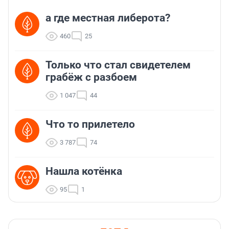
а где местная либерота?
460
25
Только что стал свидетелем
грабёж с разбоем
1 047
44
Что то прилетело
3 787
74
Нашла котёнка
95
1