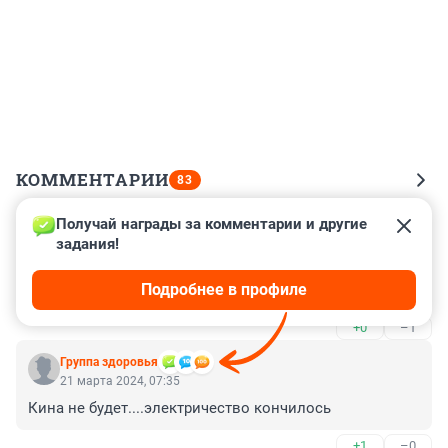
КОММЕНТАРИИ
83
Получай награды за комментарии и другие 
Гость
21 марта 2024, 08:28
задания!
Ну и что. Отличный район. Света нет - зато всегда 💩 
Подробнее в профиле
пахнет.
+0
–1
Группа здоровья
21 марта 2024, 07:35
Кина не будет....электричество кончилось
+1
–0