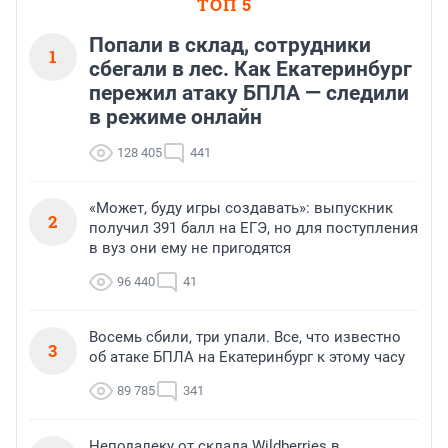
ТОП 5
Попали в склад, сотрудники
1
сбегали в лес. Как Екатеринбург
пережил атаку БПЛА — следили
в режиме онлайн
128 405
441
«Может, буду игры создавать»: выпускник
2
получил 391 балл на ЕГЭ, но для поступления
в вуз они ему не пригодятся
96 440
41
Восемь сбили, три упали. Все, что известно
3
об атаке БПЛА на Екатеринбург к этому часу
89 785
341
Неподалеку от склада Wildberries в