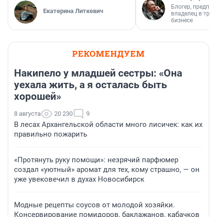
Блогер, предпри
Екатерина Литкевич
владелец в тра
бизнесе
РЕКОМЕНДУЕМ
Накипело у младшей сестры: «Она
уехала жить, а я осталась быть
хорошей»
8 августа
20 230
9
В лесах Архангельской области много лисичек: как их
правильно пожарить
«Протянуть руку помощи»: незрячий парфюмер
создал «уютный» аромат для тех, кому страшно, — он
уже увековечил в духах Новосибирск
Модные рецепты соусов от молодой хозяйки.
Консервирование помидоров, баклажанов, кабачков